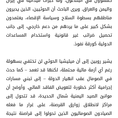
كمسؤول في البنتاغون، وله خبرات ميدانية في إيران
واليمن والعراق. ويرى الباحث أن الحوثيين، الذين يديرون
مناطقهم بسطوة السلاح وسياسة الإقصاء، يعتمدون
بشكل كبير على ما يردهم من دعم خارجي، إلى جانب
تحصيل ضرائب غير قانونية واستخدام المساعدات
الدولية كورقة نفوذ.
يشير روبين إلى أن ميليشيا الحوثي لن تختفي بسهولة
رغم أي أزمة مالية محتملة، لكنها قد تعمد – كما حدث
في الصومال عقب انهيار الدولة – إلى تبني مسارات
إجرامية أكثر خطورة لتعويض الفاقد المالي. وأوضح أن
موانئ الصيد اليمنية شمال الحديدة، قد تتحول إلى
مراكز لانطلاق زوارق القرصنة، على غرار ما فعله
الصيادون الصوماليون الذين تحولوا إلى قراصنة نتيجة