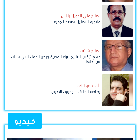
صالح علي الدويل باراس
فاتورة التضليل ندفعها جميعاً
صالح شائف
عندما يُكتب التاريخ بيراع القضية وبحبر الدماء التي سالت
من أجلها
أحمد عبداللاه
رصاصة الحليف... وحروب الآخرين
فيديو