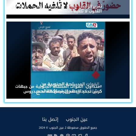
تقريرالرئيس القائد عيدروس الزُبيدي... حضورٌ في
القلوب لا تُلغيه الحملات
#متداول: القوات المسلحة الجنوبية من جبهات
كرش تجدد العهد للرئيس القائد عيدروس
(current)
(current)
عين الجنوب
إتصل بنا
جميع الحقوق محفوظة لـ عين الجنوب © 2024
EN