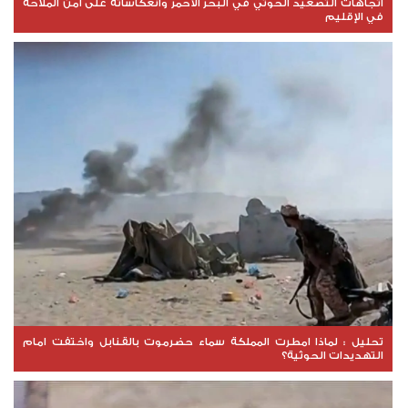
اتجاهات التصعيد الحوثي في البحر الأحمر وانعكاساته على أمن الملاحة
في الإقليم
تحليل : لماذا امطرت المملكة سماء حضرموت بالقنابل واختفت امام
التهديدات الحوثية؟