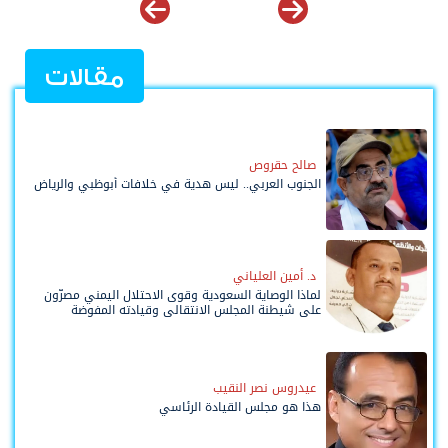
مقالات
صالح حقروص
الجنوب العربي.. ليس هدية في خلافات أبوظبي والرياض
د. أمين العلياني
لماذا الوصاية السعودية وقوى الاحتلال اليمني مصرّون
على شيطنة المجلس الانتقالي وقيادته المفوضة
وحواضنه الشعبية؟
عيدروس نصر النقيب
هذا هو مجلس القيادة الرئاسي