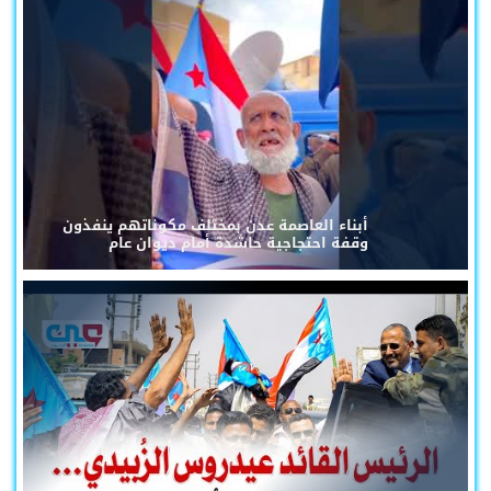
أبناء العاصمة عدن بمختلف مكوناتهم ينفذون
وقفة احتجاجية حاشدة أمام ديوان عام