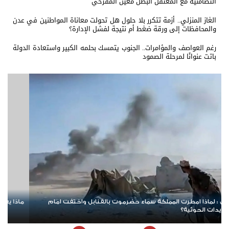
التضامنية مع المعتقل البطل معين المقرحي
الغاز المنزلي.. أزمة تتكرر بلا حلول هل تحولت معاناة المواطنين في عدن
والمحافظات إلى ورقة ضغط أم نتيجة لفشل الإدارة؟
رغم العواصف والمؤامرات.. الجنوب يتمسك بحلمه الكبير واستعادة الدولة
باتت عنوانًا لمرحلة الصمود
ض الحوثيين حصارًا على السعودية؟
نيران واشنطن تتصا
وترفع أسعار النفط