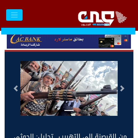
السابق
التالى
من القرصنة إلى التهريب.. تحليل: الحوثي