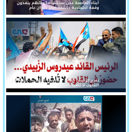
أبناء العاصمة عدن بمختلف مكوناتهم ينفذون
وقفة احتجاجية حاشدة أمام ديوان عام
تقريرالرئيس القائد عيدروس الزُبيدي... حضورٌ في
القلوب لا تُلغيه الحملات