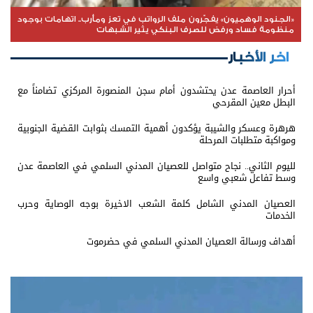
«الجنود الوهميون» يفجّرون ملف الرواتب في تعز ومأرب.. اتهامات بوجود
منظومة فساد ورفض للصرف البنكي يثير الشبهات
اخر الأخبار
أحرار العاصمة عدن يحتشدون أمام سجن المنصورة المركزي تضامناً مع
البطل معين المقرحي
هرهرة وعسكر والشيبة يؤكدون أهمية التمسك بثوابت القضية الجنوبية
ومواكبة متطلبات المرحلة
لليوم الثاني.. نجاح متواصل للعصيان المدني السلمي في العاصمة عدن
وسط تفاعل شعبي واسع
العصيان المدني الشامل كلمة الشعب الاخيرة بوجه الوصاية وحرب
الخدمات
أهداف ورسالة العصيان المدني السلمي في حضرموت