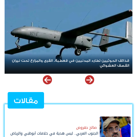
العصيان المدني الجنوبي.. صرخة شعبية مدوية في وجه الهيمنة
والوصاية وإعلان تمسّك الجنوب بحقه في تقرير مصيره
مقالات
صالح حقروص
الجنوب العربي.. ليس هدية في خلافات أبوظبي والرياض