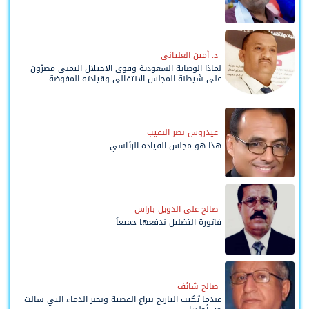
د. أمين العلياني
لماذا الوصاية السعودية وقوى الاحتلال اليمني مصرّون
على شيطنة المجلس الانتقالي وقيادته المفوضة
وحواضنه الشعبية؟
عيدروس نصر النقيب
هذا هو مجلس القيادة الرئاسي
صالح علي الدويل باراس
فاتورة التضليل ندفعها جميعاً
صالح شائف
عندما يُكتب التاريخ بيراع القضية وبحبر الدماء التي سالت