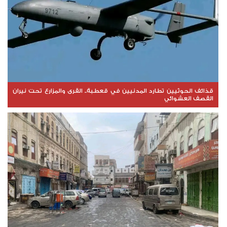
قذائف الحوثيين تطارد المدنيين في قعطبة.. القرى والمزارع تحت نيران
القصف العشوائي