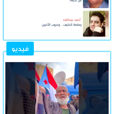
من أجلها
أحمد عبداللاه
رصاصة الحليف... وحروب الآخرين
فيديو