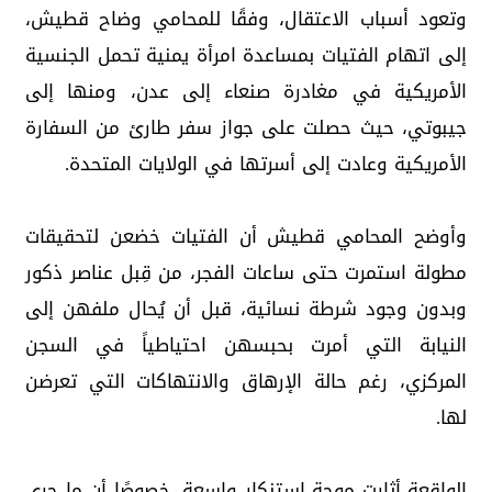
وتعود أسباب الاعتقال، وفقًا للمحامي وضاح قطيش،
إلى اتهام الفتيات بمساعدة امرأة يمنية تحمل الجنسية
الأمريكية في مغادرة صنعاء إلى عدن، ومنها إلى
جيبوتي، حيث حصلت على جواز سفر طارئ من السفارة
الأمريكية وعادت إلى أسرتها في الولايات المتحدة.
وأوضح المحامي قطيش أن الفتيات خضعن لتحقيقات
مطولة استمرت حتى ساعات الفجر، من قِبل عناصر ذكور
وبدون وجود شرطة نسائية، قبل أن يُحال ملفهن إلى
النيابة التي أمرت بحبسهن احتياطياً في السجن
المركزي، رغم حالة الإرهاق والانتهاكات التي تعرضن
لها.
الواقعة أثارت موجة استنكار واسعة، خصوصًا أن ما جرى