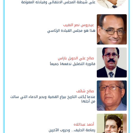
على شيطنة المجلس الانتقالي وقيادته المفوضة
وحواضنه الشعبية؟
عيدروس نصر النقيب
هذا هو مجلس القيادة الرئاسي
صالح علي الدويل باراس
فاتورة التضليل ندفعها جميعاً
صالح شائف
عندما يُكتب التاريخ بيراع القضية وبحبر الدماء التي سالت
من أجلها
أحمد عبداللاه
رصاصة الحليف... وحروب الآخرين