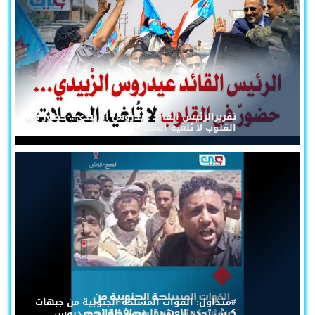
تقريرالرئيس القائد عيدروس الزُبيدي... حضورٌ في
القلوب لا تُلغيه الحملات
#متداول: القوات المسلحة الجنوبية من جبهات
كرش تجدد العهد للرئيس القائد عيدروس