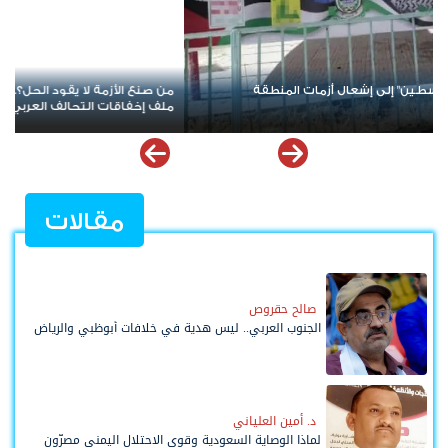
ف جديد في باب المندب يعيد فتح
عودة المواجهة بين الحوثيين والسعودية.. ا
من
تدخل أخطر اختبار
مقالات
صالح حقروص
الجنوب العربي.. ليس هدية في خلافات أبوظبي والرياض
د. أمين العلياني
لماذا الوصاية السعودية وقوى الاحتلال اليمني مصرّون