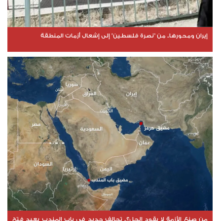
إيران ومحورها.. من "نصرة فلسطين" إلى إشعال أزمات المنطقة
من صنع الأزمة لا يقود الحل؟.. تحالف جديد في باب المندب يعيد فتح