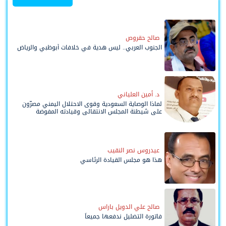
صالح حقروص
الجنوب العربي.. ليس هدية في خلافات أبوظبي والرياض
د. أمين العلياني
لماذا الوصاية السعودية وقوى الاحتلال اليمني مصرّون
على شيطنة المجلس الانتقالي وقيادته المفوضة
وحواضنه الشعبية؟
عيدروس نصر النقيب
هذا هو مجلس القيادة الرئاسي
صالح علي الدويل باراس
فاتورة التضليل ندفعها جميعاً