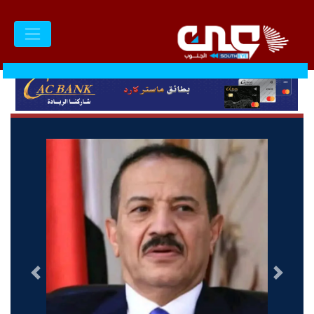
السابق
التالى