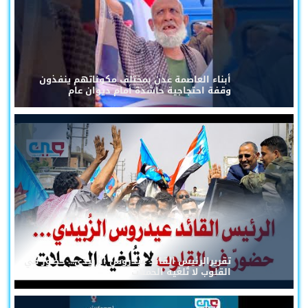
أبناء العاصمة عدن بمختلف مكوناتهم ينفذون
وقفة احتجاجية حاشدة أمام ديوان عام
تقريرالرئيس القائد عيدروس الزُبيدي... حضورٌ في
القلوب لا تُلغيه الحملات