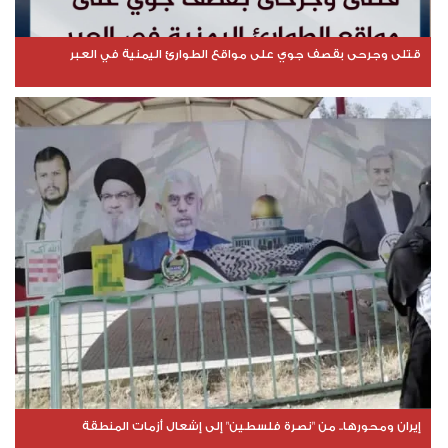
قتلى وجرحى بقصف جوي على مواقع الطوارئ اليمنية في العبر
إيران ومحورها.. من "نصرة فلسطين" إلى إشعال أزمات المنطقة