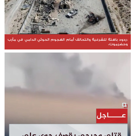
*ردود باهتة للشرعية والتحالف أمام الهجوم الحوثي الدامي في مأرب
وحضرموت*