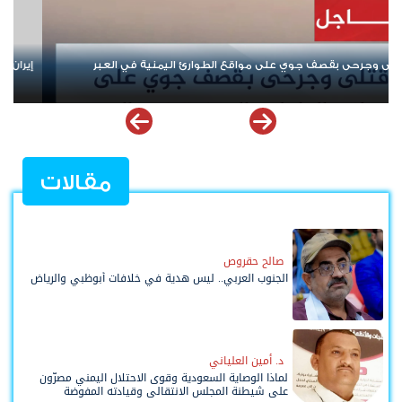
إيران ومحورها.. من "نصرة فلسطين" إلى إشعال أزمات المنطقة
من 
ملف
مقالات
صالح حقروص
الجنوب العربي.. ليس هدية في خلافات أبوظبي والرياض
د. أمين العلياني
لماذا الوصاية السعودية وقوى الاحتلال اليمني مصرّون
على شيطنة المجلس الانتقالي وقيادته المفوضة