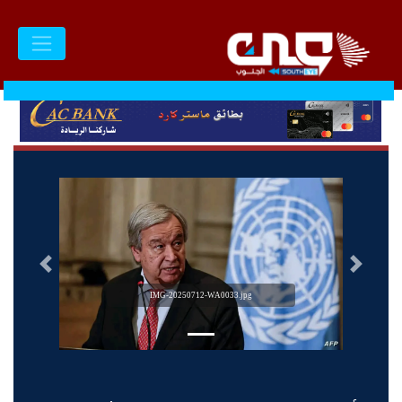
السابق
التالى
IMG-20250712-WA0033.jpg