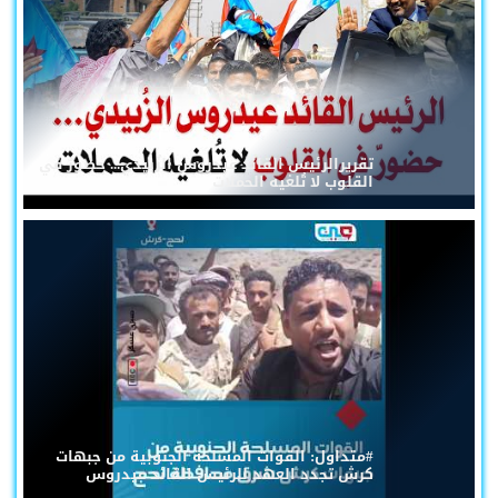
تقريرالرئيس القائد عيدروس الزُبيدي... حضورٌ في
القلوب لا تُلغيه الحملات
#متداول: القوات المسلحة الجنوبية من جبهات
كرش تجدد العهد للرئيس القائد عيدروس