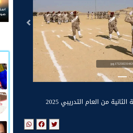
استنزاف غير مسبوق.. حرب إيران تلته
صواريخ "ثاد" الأمريكية وتدق ناقوس الخ
التالى
1752582314829.jp
ثانية من العام التدريبي 2025