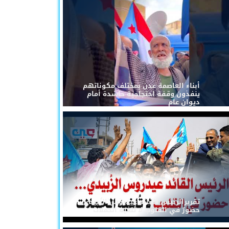
أبناء العاصمة عدن بمختلف مكوناتهم
ينفذون وقفة احتجاجية حاشدة أمام
ديوان عام
تقريرالرئيس القائد عيدروس الزُبيدي...
حضورٌ في القلوب لا تُلغيه الحملات