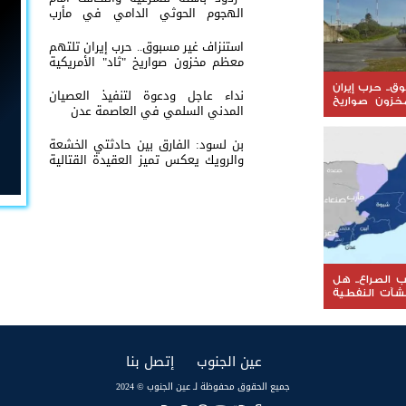
الهجوم الحوثي الدامي في مأرب
وحضرموت*
استنزاف غير مسبوق.. حرب إيران تلتهم
معظم مخزون صواريخ "ثاد" الأمريكية
وتدق ناقوس الخطر داخل البنتاغون
ق.. حرب إيران
نداء عاجل ودعوة لتنفيذ العصيان
زون صواريخ
المدني السلمي في العاصمة عدن
 وتدق ناقوس
غون
بن لسود: الفارق بين حادثتي الخشعة
والرويك يعكس تميز العقيدة القتالية
والثبات المعنوي للقوات الجنوبية
الصراع.. هل
نشآت النفطية
 على الثروة
(current)
(current)
عين الجنوب
إتصل بنا
جميع الحقوق محفوظة لـ عين الجنوب © 2024