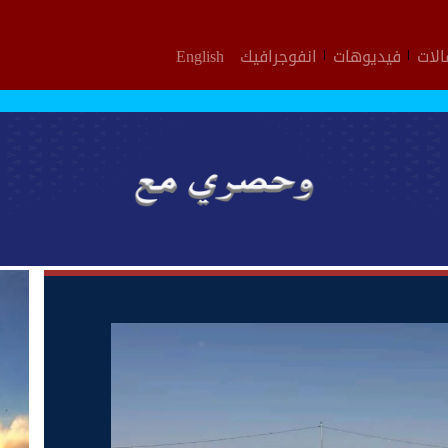
لات
فيديوهات
انفوجرافيك
English