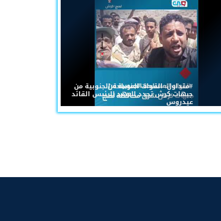
#متداول: القوات المسلحة الجنوبية من
جبهات كرش تجدد العهد للرئيس القائد
عيدروس