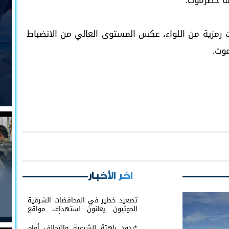
ظة حضرموت.
ت رمزية من اللواء، عكس المستوى العالي من الانضباط
وت.
اخر الأخبار
تصعيد خطير في المحافضات الشرقية
الحوثيون يعلنون استهداف مواقع
عسكرية في حضرموت ومأرب اليمنية
بوابل من الصواريخ والطائرات المسيّرة
*ردود باهتة للشرعية والتحالف أمام