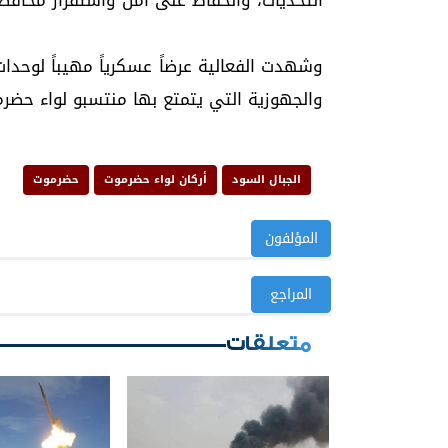
التحديات، والحفاظ على أمن واستقرار محاف
وشهدت الفعالية عرضاً عسكرياً مهيباً لوحدا
والجهوزية التي يتمتع بها منتسبو لواء حضرم
الجبال السود
أركان لواء حضرموت
حضرموت
المؤلفون
المراجع
متعلقات