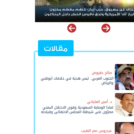
م معظم مخزون
هرمز على أعتاب مرحلة جديدة.. تفاهمات إيرانية–عُمانية
طر داخل البنتاغون
رسم خريطة الملاحة في المضيق
مقالات
صالح حقروص
الجنوب العربي.. ليس هدية في خلافات أبوظبي
والرياض
د. أمين العلياني
لماذا الوصاية السعودية وقوى الاحتلال اليمني
مصرّون على شيطنة المجلس الانتقالي وقيادته
المفوضة وحواضنه الشعبية؟
عيدروس نصر النقيب