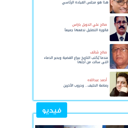
هذا هو مجلس القيادة الرئاسي
صالح علي الدويل باراس
فاتورة التضليل ندفعها جميعاً
صالح شائف
عندما يُكتب التاريخ بيراع القضية وبحبر الدماء
التي سالت من أجلها
أحمد عبداللاه
رصاصة الحليف... وحروب الآخرين
فيديو