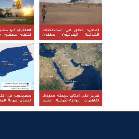
تصعيد خطير في المحافضات
استنزاف غير مسبو
الشرقية الحوثيون يعلنون
تلتهم معظم مخ
استهداف مواقع عسكرية في
"ثاد" الأمريكية
حضرموت ومأرب اليمنية بوابل
الخطر داخل البنتا
من الصواريخ والطائرات المسيّرة
هرمز على أعتاب مرحلة جديدة..
حضرموت في قلب 
تفاهمات إيرانية–عُمانية تعيد
تتحول حماية الم
رسم خريطة الملاحة في المضيق
إلى معركة جديدة
والسيادة؟