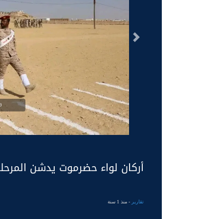
السابق
g
أركان لواء حضرموت يدشن المرحلة ال
تقارير
- منذ 1 سنة