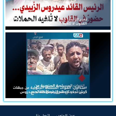
تقريرالرئيس القائد عيدروس الزُبيدي... حضورٌ في
القلوب لا تُلغيه الحملات
#متداول: القوات المسلحة الجنوبية من جبهات
كرش تجدد العهد للرئيس القائد عيدروس
(current)
(current)
عين الجنوب
إتصل بنا