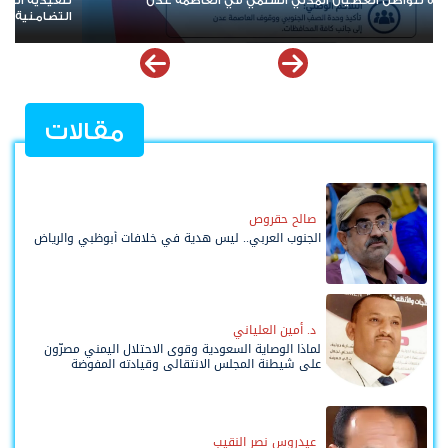
 تدعو الجماهير للمشاركة في الوقفة
رغم العواصف والمؤامرات.. الجنوب 
 معين المقرحي
الدولة باتت عنوانًا لمرحلة الصمود
مقالات
صالح حقروص
الجنوب العربي.. ليس هدية في خلافات أبوظبي والرياض
د. أمين العلياني
لماذا الوصاية السعودية وقوى الاحتلال اليمني مصرّون
على شيطنة المجلس الانتقالي وقيادته المفوضة
وحواضنه الشعبية؟
عيدروس نصر النقيب