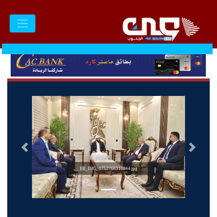
السابق
التالى
FB_IMG_1752766310044.jpg