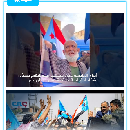
أبناء العاصمة عدن بمختلف مكوناتهم ينفذون
وقفة احتجاجية حاشدة أمام ديوان عام