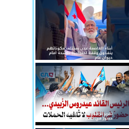
أبناء العاصمة عدن بمختلف مكوناتهم
ينفذون وقفة احتجاجية حاشدة أمام
ديوان عام
تقريرالرئيس القائد عيدروس الزُبيدي...
حضورٌ في القلوب لا تُلغيه الحملات