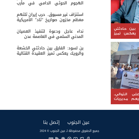
الهجوم الحوثي الدامي في مأرب
وحضرموت*
استنزاف غير مسبوق.. حرب إيران تلتهم
معظم مخزون صواريخ "ثاد" الأمريكية
وتدق ناقوس الخطر داخل البنتاغون
 بين حادثتي
نداء عاجل ودعوة لتنفيذ العصيان
 يعكس تميز
المدني السلمي في العاصمة عدن
ية والثبات
جنوبية
بن لسود: الفارق بين حادثتي الخشعة
والرويك يعكس تميز العقيدة القتالية
والثبات المعنوي للقوات الجنوبية
ى التوالي..
يعم مديريات
د على مواصلة
ع الحقوق
(current)
(current)
عين الجنوب
إتصل بنا
جميع الحقوق محفوظة لـ عين الجنوب © 2024
EN