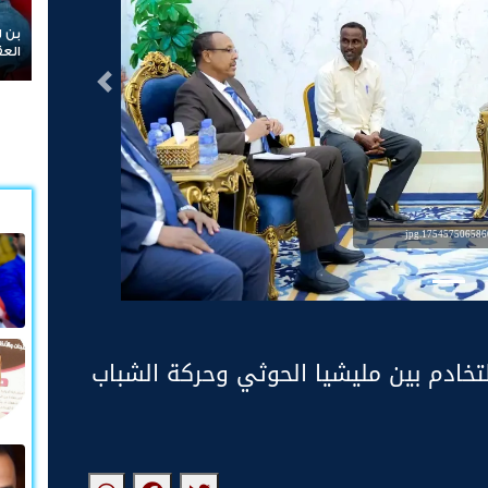
بن لسود: الفارق بين حادثتي الخشعة والرويك يعكس تميز
العقيدة القتالية والثبات المعنوي للقوات الجنوبية
التالى
1754575065866.jp
التخادم بين مليشيا الحوثي وحركة الشباب