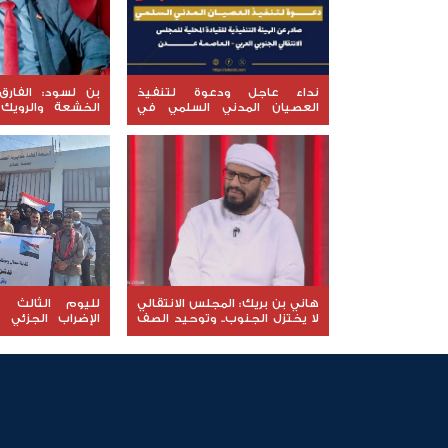
نداء عاجل ودعوة لتنفيذ
بن لسود: الفارق
العصيان المدني السلمي في
الخشعة والرويك
العاصمة عدن
العقيدة القتال
المعنوي للقوات ال
هاني بن بريك: المجلس الانتقالي
لليوم الثالث عل
لا يختزل الجنوب.. وتوحيد الصف
الإضراب الجزئي 
للوصول لاستعادة الدولة أولوية
الضالع وسط تأكي
تفرضها الحكمة
التصعيد حتى انتزا