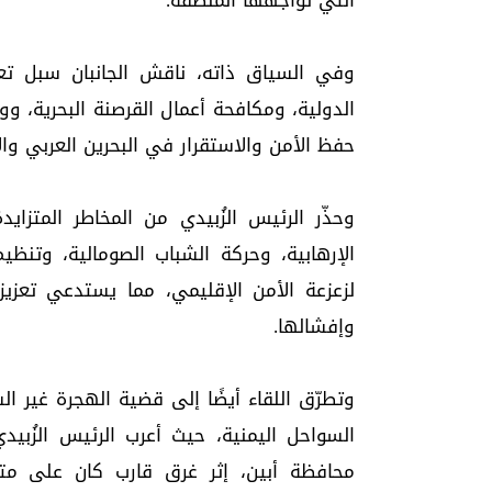
التي تواجهها المنطقة.
وفي السياق ذاته، ناقش الجانبان سبل تعز
الدولية، ومكافحة أعمال القرصنة البحرية، 
حفظ الأمن والاستقرار في البحرين العربي وال
وحذّر الرئيس الزُبيدي من المخاطر المتزاي
الإرهابية، وحركة الشباب الصومالية، وتنظي
لزعزعة الأمن الإقليمي، مما يستدعي تعزيز
وإفشالها.
وتطرّق اللقاء أيضًا إلى قضية الهجرة غير ا
السواحل اليمنية، حيث أعرب الرئيس الزُبي
محافظة أبين، إثر غرق قارب كان على متنه