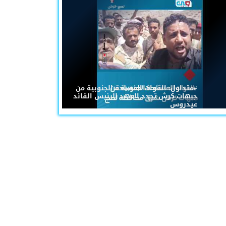
#متداول: القوات المسلحة الجنوبية من
جبهات كرش تجدد العهد للرئيس القائد
عيدروس