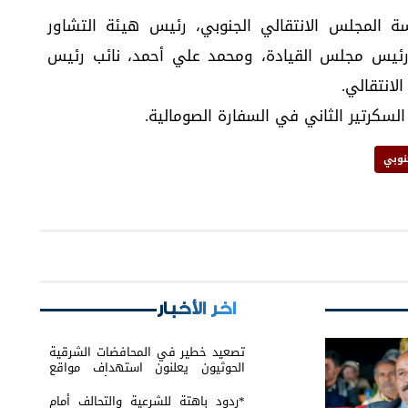
ة المجلس الانتقالي الجنوبي، رئيس هيئة التشاور
 رئيس مجلس القيادة، ومحمد علي أحمد، نائب رئيس
لانتقالي.
سكرتير الثاني في السفارة الصومالية.
نوبي
اخر الأخبار
تصعيد خطير في المحافضات الشرقية
الحوثيون يعلنون استهداف مواقع
عسكرية في حضرموت ومأرب اليمنية
بوابل من الصواريخ والطائرات المسيّرة
*ردود باهتة للشرعية والتحالف أمام