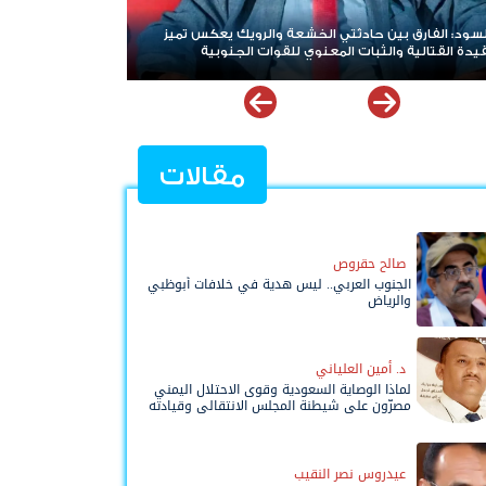
هاني بن بريك: المجلس الانتقالي لا يختزل الجنوب.. وتوحيد
الصف للوصول لاستعادة الدولة أولوية تفرضها الحكمة
مقالات
صالح حقروص
الجنوب العربي.. ليس هدية في خلافات أبوظبي
والرياض
د. أمين العلياني
لماذا الوصاية السعودية وقوى الاحتلال اليمني
مصرّون على شيطنة المجلس الانتقالي وقيادته
المفوضة وحواضنه الشعبية؟
عيدروس نصر النقيب