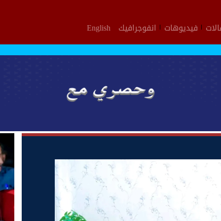
لات
فيديوهات
انفوجرافيك
English