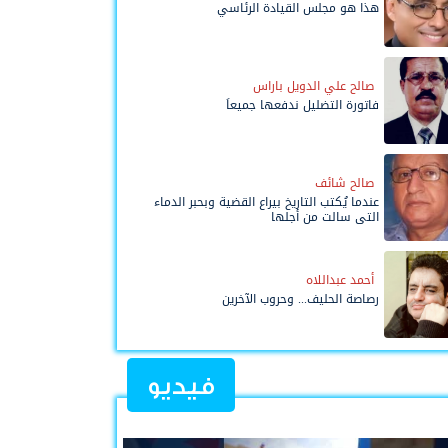
هذا هو مجلس القيادة الرئاسي
صالح علي الدويل باراس
فاتورة التضليل ندفعها جميعاً
صالح شائف
عندما يُكتب التاريخ بيراع القضية وبحبر الدماء
التي سالت من أجلها
أحمد عبداللاه
رصاصة الحليف... وحروب الآخرين
فيديو