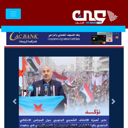
السابق
التالى