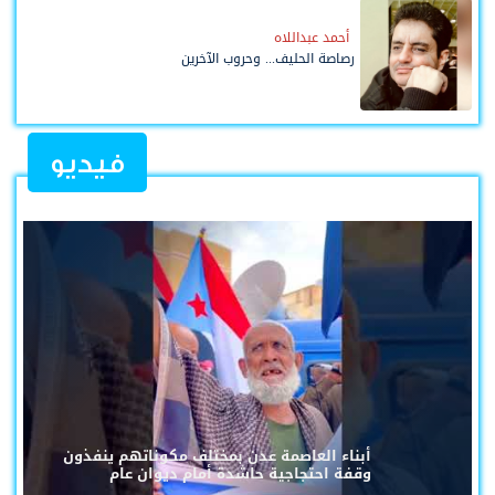
أحمد عبداللاه
رصاصة الحليف... وحروب الآخرين
فيديو
أبناء العاصمة عدن بمختلف مكوناتهم ينفذون
وقفة احتجاجية حاشدة أمام ديوان عام