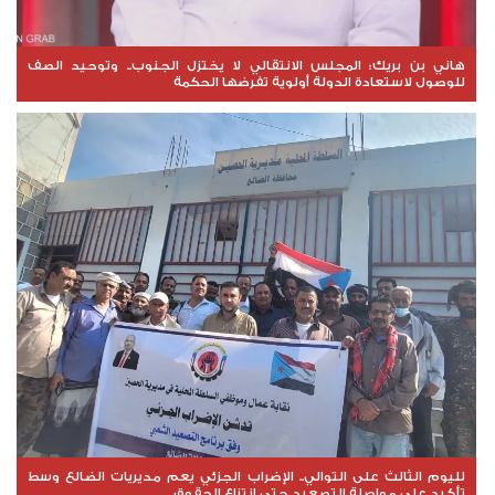
هاني بن بريك: المجلس الانتقالي لا يختزل الجنوب.. وتوحيد الصف
للوصول لاستعادة الدولة أولوية تفرضها الحكمة
لليوم الثالث على التوالي.. الإضراب الجزئي يعم مديريات الضالع وسط
تأكيد على مواصلة التصعيد حتى انتزاع الحقوق