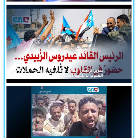
تقريرالرئيس القائد عيدروس الزُبيدي... حضورٌ في
القلوب لا تُلغيه الحملات