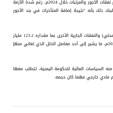
ومقابل انخفاض بند الإعانات، كان لافتاً ارتفاع نفقات الأجور والمرتبات خلال 2024م، رغم شدة الأزمة
 ويُبرر تقرير البنك ذلك بأنه "نتيجة إضافة المتأخرات في بند الأجور
كما ارتفعت أيضاً مدفوعات الفوائد (الدين المحلي) والنفقات الجارية الأخرى بما مقداره 123.2 مليار
ريال خلال عام 2024 مقارنة بالعام السابق 2023م، ما يشير إلى أحد مفاصل الخلل الذي تعاني منهإ
منه السياسات المالية للحكومة اليمنية، تتطلب معها
عم مادي خارجي مهما كان حجمه.