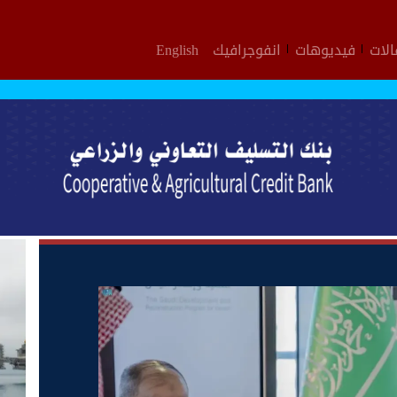
لات
فيديوهات
انفوجرافيك
English