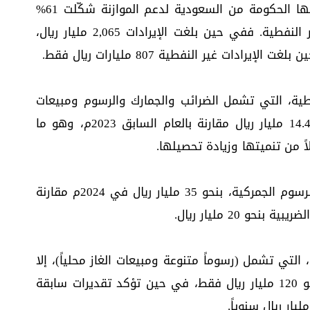
وتشير الأرقام إلى أن المنح التي حصلت عليها الحكومة من السعودية لدعم الموازنة شكّلت 61%
من الإيرادات، مقابل 39% فقط للإيرادات غير النفطية. ففي حين بلغت الإيرادات 2,065 مليار ريال،
نفطية، التي تشمل الضرائب والجمارك والرسوم ومبيعات
الغاز المحلي، انخفضت في عام 2024 بنحو 14.4 مليار ريال مقارنة بالعام السابق 2023م، وهو ما
ً من تنميتها وزيادة تحصيلها.
إذ انخفضت الإيرادات الضريبية، التي تشمل الرسوم الجمركية، بنحو 35 مليار ريال في 2024م مقارنة
 التي تشمل (رسوماً متنوعة ومبيعات الغاز محلياً)، إلا
أن تقرير البنك يقول إنها بلغت في 2024 نحو 120 مليار ريال فقط، في حين تؤكد تقديرات سابقة