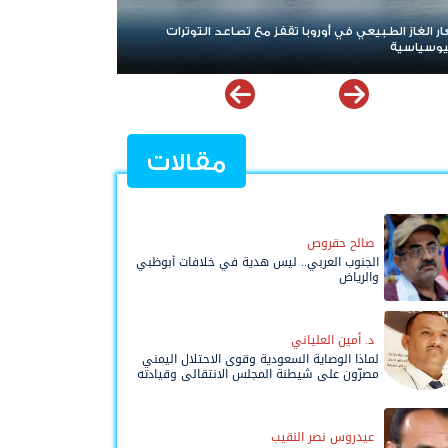
وذ المالي للإخوان في مرمى الاتهام.. كيف تحولت الأسواق
 ساحة صراع سياسي واقتصادي؟
مقالات
صالح حقروص
الجنوب العربي.. ليس هدية في خلافات أبوظبي
والرياض
د. أمين العلياني
لماذا الوصاية السعودية وقوى الاحتلال اليمني
مصرّون على شيطنة المجلس الانتقالي وقيادته
المفوضة وحواضنه الشعبية؟
عيدروس نصر النقيب