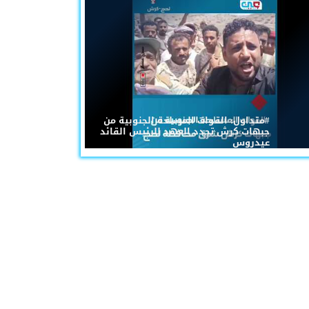
#متداول: القوات المسلحة الجنوبية من
جبهات كرش تجدد العهد للرئيس القائد
عيدروس