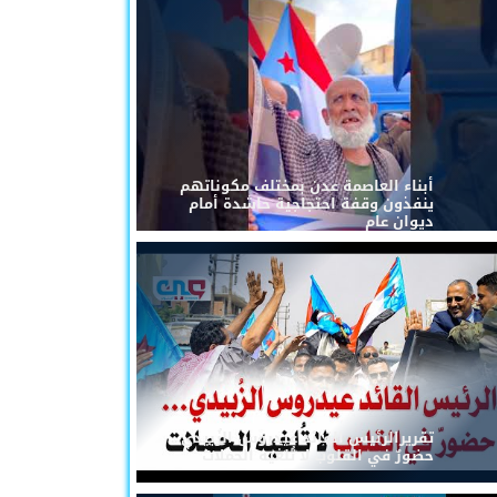
أبناء العاصمة عدن بمختلف مكوناتهم
ينفذون وقفة احتجاجية حاشدة أمام
ديوان عام
تقريرالرئيس القائد عيدروس الزُبيدي...
حضورٌ في القلوب لا تُلغيه الحملات