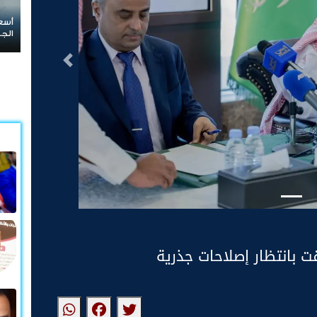
النف
إلى
التالى
ت بانتظار إصلاحات جذرية