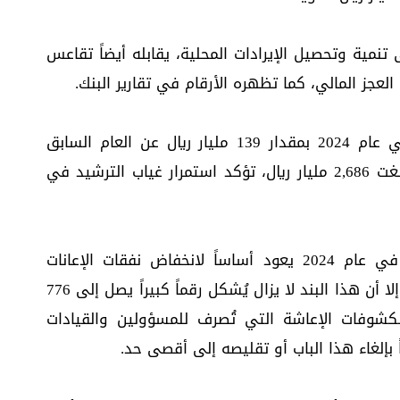
تنمية وتحصيل الإيرادات المحلية، يقابله أيضاً تقاعس
لعجز المالي، كما تظهره الأرقام في تقارير البنك.
فعلى الرغم من انخفاض النفقات الجارية في عام 2024 بمقدار 139 مليار ريال عن العام السابق
2023م، إلا أن تفاصيل هذه النفقات، التي بلغت 2,686 مليار ريال، تؤكد استمرار غياب الترشيد في
ويقول التقرير إن انخفاض النفقات الجارية في عام 2024 يعود أساساً لانخفاض نفقات الإعانات
والمنافع الاجتماعية بمقدار 433.8 مليار ريال، إلا أن هذا البند لا يزال يُشكل رقماً كبيراً يصل إلى 776
بكشوفات الإعاشة التي تُصرف للمسؤولين والقيادات
ً بإلغاء هذا الباب أو تقليصه إلى أقصى حد.