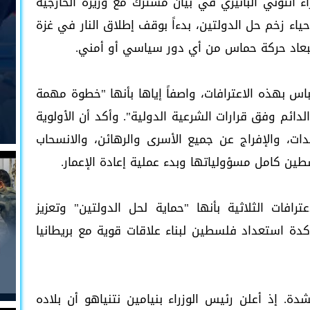
اء أنتوني ألبانيزي في بيان مشترك مع وزيرة الخارجية
ياء زخم حل الدولتين، بدءاً بوقف إطلاق النار في غزة
بعاد حركة حماس من أي دور سياسي أو أمني.
س بهذه الاعترافات، واصفاً إياها بأنها "خطوة مهمة
ائم وفق قرارات الشرعية الدولية". وأكد أن الأولوية
ات، والإفراج عن جميع الأسرى والرهائن، والانسحاب
طين كامل مسؤولياتها وبدء عملية إعادة الإعمار.
ترافات الثلاثية بأنها "حماية لحل الدولتين" وتعزيز
كدة استعداد فلسطين لبناء علاقات قوية مع بريطانيا
 إذ أعلن رئيس الوزراء بنيامين نتنياهو أن بلاده