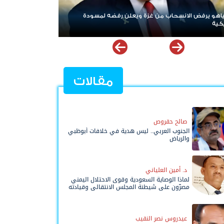
 لمسودة
ردا على «خروقات» حزب الله.. إسرائيل تشن ضربات على جنوب
لبنان
مقالات
صالح حقروص
الجنوب العربي.. ليس هدية في خلافات أبوظبي
والرياض
د. أمين العلياني
لماذا الوصاية السعودية وقوى الاحتلال اليمني
مصرّون على شيطنة المجلس الانتقالي وقيادته
المفوضة وحواضنه الشعبية؟
عيدروس نصر النقيب