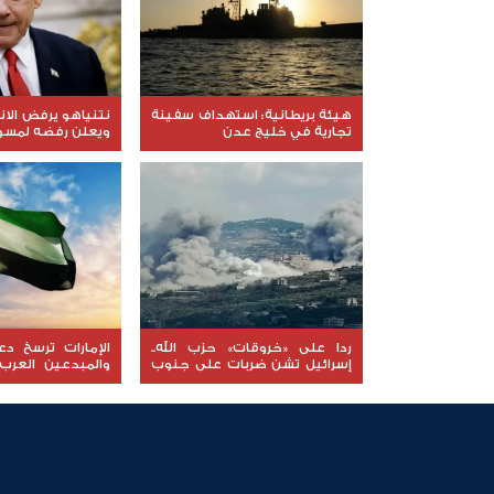
هيئة بريطانية: استهداف سفينة
نتنياهو يرفض الا
تجارية في خليج عدن
ويعلن رفضه لمسود
ردا على «خروقات» حزب الله..
الإمارات ترسخ د
إسرائيل تشن ضربات على جنوب
والمبدعين العرب
لبنان
نوعية ملهمة