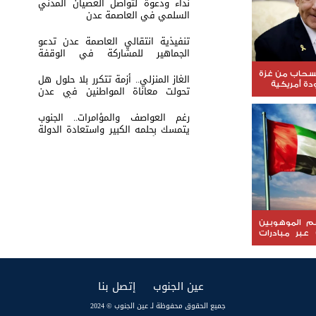
نداء ودعوة لتواصل العصيان المدني
السلمي في العاصمة عدن
تنفيذية انتقالي العاصمة عدن تدعو
الجماهير للمشاركة في الوقفة
التضامنية مع المعتقل البطل معين
المقرحي
نسحاب من غزة
الغاز المنزلي.. أزمة تتكرر بلا حلول هل
ة أمريكية
تحولت معاناة المواطنين في عدن
والمحافظات إلى ورقة ضغط أم نتيجة
لفشل الإدارة؟
رغم العواصف والمؤامرات.. الجنوب
يتمسك بحلمه الكبير واستعادة الدولة
باتت عنوانًا لمرحلة الصمود
عم الموهوبين
 عبر مبادرات
(current)
(current)
عين الجنوب
إتصل بنا
جميع الحقوق محفوظة لـ عين الجنوب © 2024