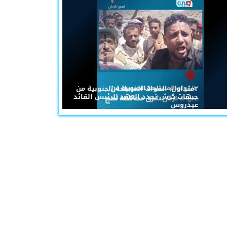
#متداول: القوات المسلحة الجنوبية من
جبهات كرش تجدد العهد للرئيس القائد
عيدروس