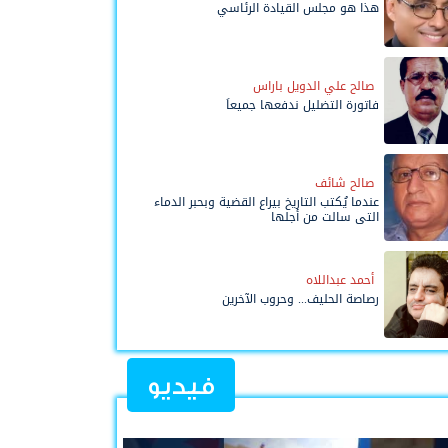
هذا هو مجلس القيادة الرئاسي
صالح علي الدويل باراس
فاتورة التضليل ندفعها جميعاً
صالح شائف
عندما يُكتب التاريخ بيراع القضية وبحبر الدماء
التي سالت من أجلها
أحمد عبداللاه
رصاصة الحليف... وحروب الآخرين
فيديو