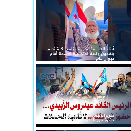
أبناء العاصمة عدن بمختلف مكوناتهم
ينفذون وقفة احتجاجية حاشدة أمام
ديوان عام
تقريرالرئيس القائد عيدروس الزُبيدي...
حضورٌ في القلوب لا تُلغيه الحملات