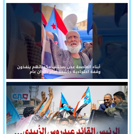
أبناء العاصمة عدن بمختلف مكوناتهم ينفذون
وقفة احتجاجية حاشدة أمام ديوان عام