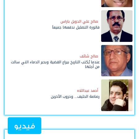
صالح علي الدويل باراس
فاتورة التضليل ندفعها جميعاً
صالح شائف
عندما يُكتب التاريخ بيراع القضية وبحبر الدماء التي سالت
من أجلها
أحمد عبداللاه
رصاصة الحليف... وحروب الآخرين
فيديو