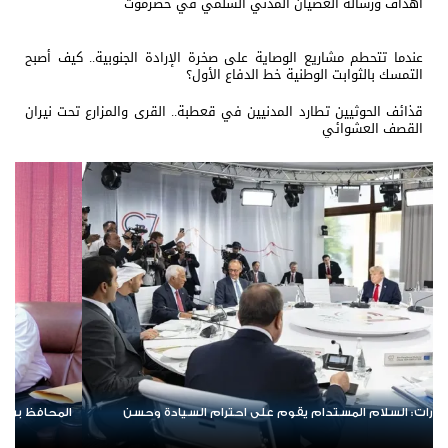
أهداف ورسالة العصيان المدني السلمي في حضرموت
عندما تتحطم مشاريع الوصاية على صخرة الإرادة الجنوبية.. كيف أصبح
التمسك بالثوابت الوطنية خط الدفاع الأول؟
قذائف الحوثيين تطارد المدنيين في قعطبة.. القرى والمزارع تحت نيران
القصف العشوائي
المحافظ بن الوزير يطلع على مجمل الأوضاع في مديرية بيحان