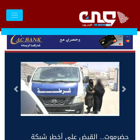
السابق
التالى
حضرموت... القبض على أخطر شبكة