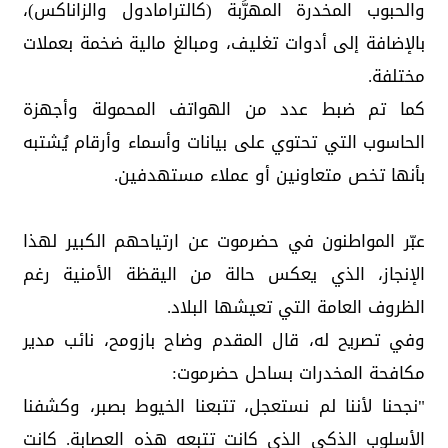
والحبوب المخدرة المهرَّبة (كالترامادول والزاناكس)،
بالإضافة إلى أدوات تغليف، ومبالغ مالية ضخمة بعملات
مختلفة.
كما تم ضبط عدد من الهواتف المحمولة وأجهزة
الحاسوب التي تحتوي على بيانات وأسماء وأرقام يُشتبه
بأنها تخص متعاونين أو عملاء مستهدفين.
عبّر المواطنون في حضرموت عن ارتياحهم الكبير لهذا
الإنجاز، الذي يعكس حالة من اليقظة الأمنية رغم
الظروف العامة التي تعيشها البلاد.
وفي تصريح له، قال المقدم وضاح بازومح، نائب مدير
مكافحة المخدرات بساحل حضرموت:
"نجحنا لأننا لم نستعجل، تتبعنا الخيوط بصبر، وكشفنا
الأسلوب الذكي الذي كانت تتبعه هذه العصابة. كانت