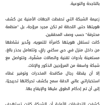
بالناجحة والنوعية.
زعيمة الشبكة التي تحفظت الجهات الأمنية عن كشف
هويتها حتى اللحظة لم تكن مجرد مروّجة، بل "منظمة
محترفة" حسب وصف المحققين.
كانت تستغل هويتها كامرأة للتمويه، وتُدير نشاطها
من داخل منزل في حي سكني راقٍ، وتتعامل بحذر بالغ،
مستعينة بأدوات تقنية واتصالات مشفّرة، وتتواصل مع
شبكة واسعة من المروّجين الذكور والإناث.
إلا أن يقظة رجال مكافحة المخدرات وتوفير غطاء
استخباراتي عالي الدقة سمح بكشف تحركاتها تدريجيًا،
إلى أن تم إحكام الطوق عليها والإيقاع بها.
كشفت التحقيقات الأولية أن الشبكة كانت تستهدف