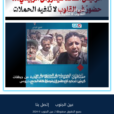
تقريرالرئيس القائد عيدروس الزُبيدي... حضورٌ في
القلوب لا تُلغيه الحملات
#متداول: القوات المسلحة الجنوبية من جبهات
كرش تجدد العهد للرئيس القائد عيدروس
(current)
(current)
عين الجنوب
إتصل بنا
جميع الحقوق محفوظة لـ عين الجنوب © 2024