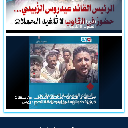
تقريرالرئيس القائد عيدروس الزُبيدي... حضورٌ في
القلوب لا تُلغيه الحملات
#متداول: القوات المسلحة الجنوبية من جبهات
كرش تجدد العهد للرئيس القائد عيدروس