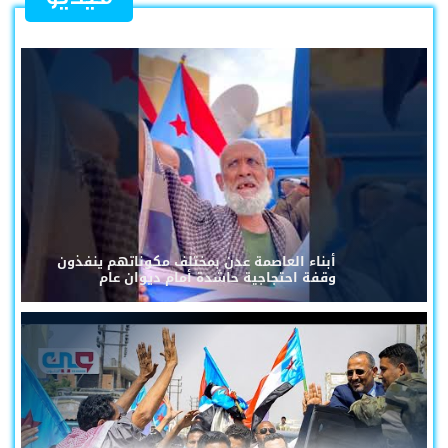
أبناء العاصمة عدن بمختلف مكوناتهم ينفذون
وقفة احتجاجية حاشدة أمام ديوان عام