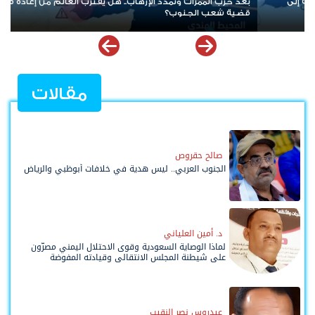
عندما تُباع القضايا الوطنية بالمناصب... كيف يقود الارتهان للخارج إلى
السقوط
مقالات
صالح حقروص
الجنوب العربي.. ليس هدية في خلافات أبوظبي والرياض
د. أمين العلياني
لماذا الوصاية السعودية وقوى الاحتلال اليمني مصرّون
على شيطنة المجلس الانتقالي وقيادته المفوضة
وحواضنه الشعبية؟
عيدروس نصر النقيب