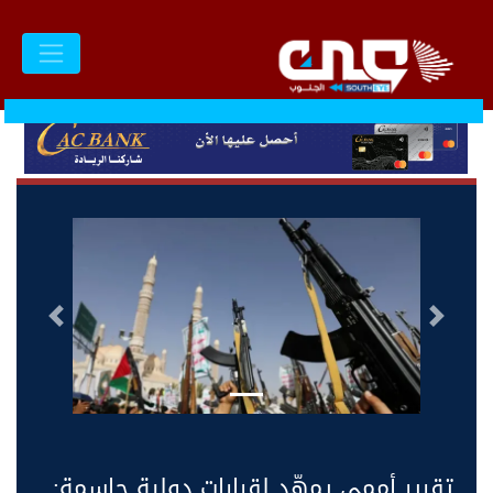
السابق
التالى
تقرير أممي يمهّد لقرارات دولية حاسمة: