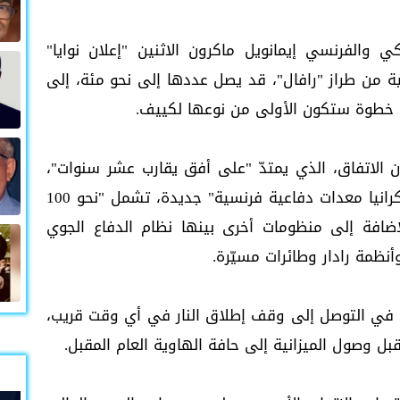
كي والفرنسي إيمانويل ماكرون الاثنين "إعلان نوايا"
سية من طراز "رافال"، قد يصل عددها إلى نحو مئة، إلى
 خطوة ستكون الأولى من نوعها لكييف.
 الاتفاق، الذي يمتدّ "على أفق يقارب عشر سنوات"،
يفتح الباب أمام عقود مستقبلية لـ"اقتناء أوكرانيا معدات دفاعية فرنسية" جديدة، تشمل "نحو 100
إضافة إلى منظومات أخرى بينها نظام الدفاع الجوي
 في التوصل إلى وقف إطلاق النار في أي وقت قريب،
بل وصول الميزانية إلى حافة الهاوية العام المقبل.