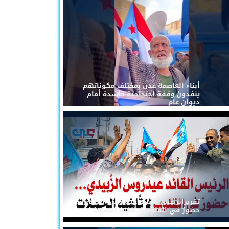
أبناء العاصمة عدن بمختلف مكوناتهم
ينفذون وقفة احتجاجية حاشدة أمام
ديوان عام
تقريرالرئيس القائد عيدروس الزُبيدي...
حضورٌ في القلوب لا تُلغيه الحملات