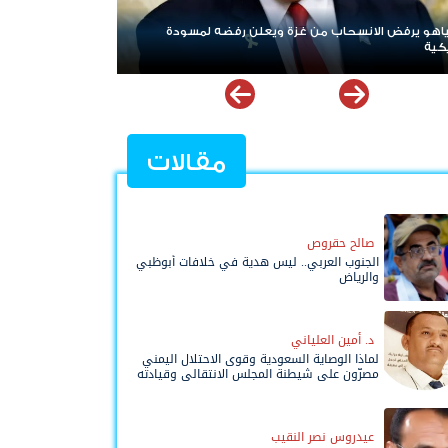
ن غزة ويعلن رفضه لمسودة
ردا على «خروقات» حزب الله.. إسرائيل تشن
لبنان
مقالات
صالح حقروص
الجنوب العربي.. ليس هدية في خلافات أبوظبي
والرياض
د. أمين العلياني
لماذا الوصاية السعودية وقوى الاحتلال اليمني
مصرّون على شيطنة المجلس الانتقالي وقيادته
المفوضة وحواضنه الشعبية؟
عيدروس نصر النقيب