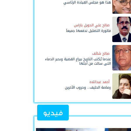
هذا هو مجلس القيادة الرئاسي
صالح علي الدويل باراس
فاتورة التضليل ندفعها جميعاً
صالح شائف
عندما يُكتب التاريخ بيراع القضية وبحبر الدماء
التي سالت من أجلها
أحمد عبداللاه
رصاصة الحليف... وحروب الآخرين
فيديو