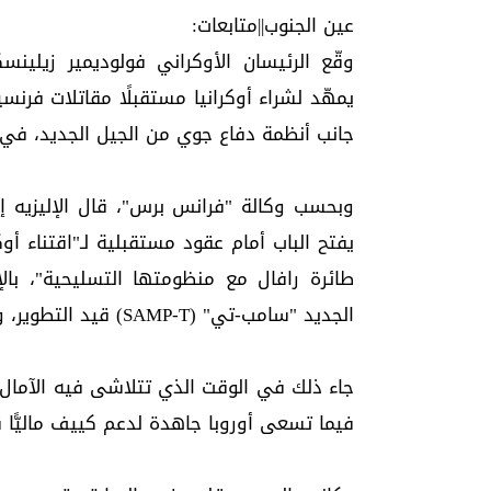
عين الجنوب||متابعات:
وقّع الرئيسان الأوكراني فولوديمير زيلينس
يمهّد لشراء أوكرانيا مستقبلًا مقاتلات فرن
جانب أنظمة دفاع جوي من الجيل الجديد، في
وبحسب وكالة "فرانس برس"، قال الإليزيه إن
طائرة رافال مع منظومتها التسليحية"، بال
الجديد "سامب-تي" (SAMP-T) قيد التطوير، وأنظمة رادار وطائرات مسيّرة.
جاء ذلك في الوقت الذي تتلاشى فيه الآمال
فيما تسعى أوروبا جاهدة لدعم كييف ماليًّا ق