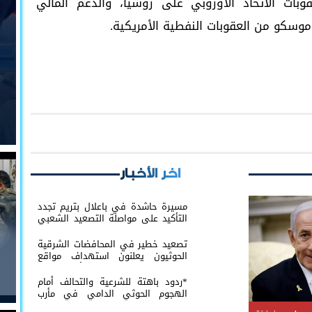
بات الاتحاد الأوروبي على روسيا، والدعم المالي
موسكو من العقوبات النفطية الأمريكية.
اخر الأخبار
مسيرة حاشدة في باعلال بتريم تجدد
التأكيد على مواصلة التصعيد الشعبي
السلمي
تصعيد خطير في المحافضات الشرقية
الحوثيون يعلنون استهداف مواقع
عسكرية في حضرموت ومأرب اليمنية
بوابل من الصواريخ والطائرات المسيّرة
*ردود باهتة للشرعية والتحالف أمام
الهجوم الحوثي الدامي في مأرب
وحضرموت*