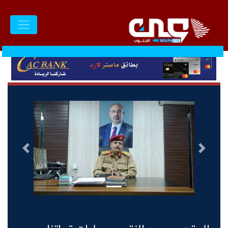
السابق
التالى