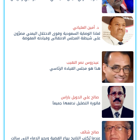
د. أمين العلياني
لماذا الوصاية السعودية وقوى الاحتلال اليمني مصرّون
على شيطنة المجلس الانتقالي وقيادته المفوضة
وحواضنه الشعبية؟
عيدروس نصر النقيب
هذا هو مجلس القيادة الرئاسي
صالح علي الدويل باراس
فاتورة التضليل ندفعها جميعاً
صالح شائف
عندما يُكتب التاريخ بيراع القضية وبحبر الدماء التي سالت