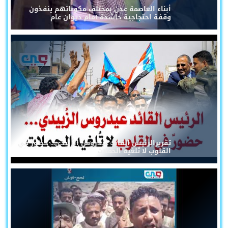
أبناء العاصمة عدن بمختلف مكوناتهم ينفذون
وقفة احتجاجية حاشدة أمام ديوان عام
تقريرالرئيس القائد عيدروس الزُبيدي... حضورٌ في
القلوب لا تُلغيه الحملات