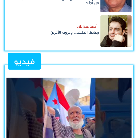
من أجلها
أحمد عبداللاه
رصاصة الحليف... وحروب الآخرين
فيديو