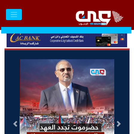
السابق
التالى