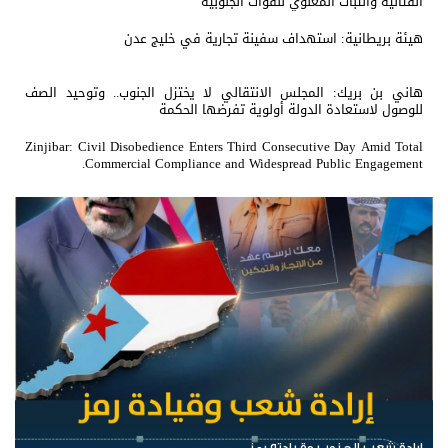
القتالية والثبات المعنوي للقوات الجنوبية
هيئة بريطانية: استهداف سفينة تجارية في خليج عدن
هاني بن بريك: المجلس الانتقالي لا يختزل الجنوب.. وتوحيد الصف
للوصول لاستعادة الدولة أولوية تفرضها الحكمة
Zinjibar: Civil Disobedience Enters Third Consecutive Day Amid Total
Commercial Compliance and Widespread Public Engagement.
الرئيس عيدروس الزُبيدي.. نبض الجنوب ورمز إرادته