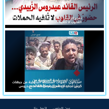
تقريرالرئيس القائد عيدروس الزُبيدي... حضورٌ في
القلوب لا تُلغيه الحملات
#متداول: القوات المسلحة الجنوبية من جبهات
كرش تجدد العهد للرئيس القائد عيدروس
(current)
(current)
عين الجنوب
إتصل بنا