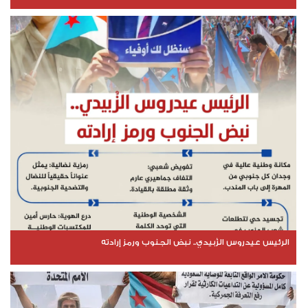
الرئيس عيدروس الزُبيدي.. نبض الجنوب ورمز إرادته