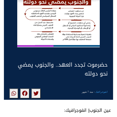
حضرموت تجدد العهد.. والجنوب يمضي
نحو دولته
انفوجرافيك
- منذ 7 شهر
عين الجنوب|| انفوجرافيك: