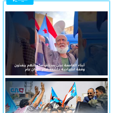
أبناء العاصمة عدن بمختلف مكوناتهم ينفذون
وقفة احتجاجية حاشدة أمام ديوان عام