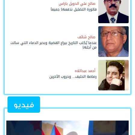
صالح علي الدويل باراس
فاتورة التضليل ندفعها جميعاً
صالح شائف
عندما يُكتب التاريخ بيراع القضية وبحبر الدماء التي سالت
من أجلها
أحمد عبداللاه
رصاصة الحليف... وحروب الآخرين
فيديو