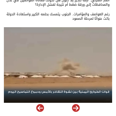
الغاز المنزلي.. أزمة تتكرر بلا حلول هل تحولت معاناة المواطنين في عدن
والمحافظات إلى ورقة ضغط أم نتيجة لفشل الإدارة؟
رغم العواصف والمؤامرات.. الجنوب يتمسك بحلمه الكبير واستعادة الدولة
باتت عنوانًا لمرحلة الصمود
تصعيد جديد يهز مأرب وحضرموت.. الهجوم الحوثي يخلط الأوراق ويعيد
البلد إلى حافة المواجهة الشاملة