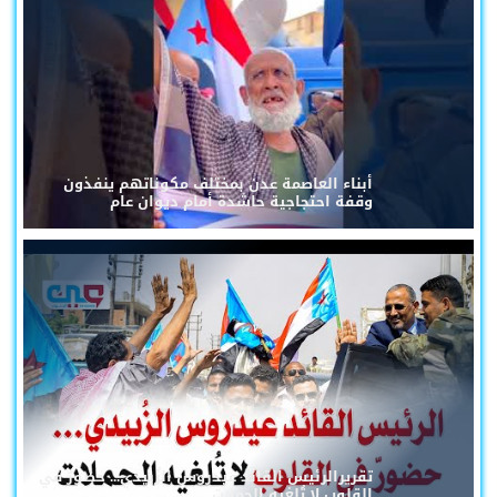
أبناء العاصمة عدن بمختلف مكوناتهم ينفذون
وقفة احتجاجية حاشدة أمام ديوان عام
تقريرالرئيس القائد عيدروس الزُبيدي... حضورٌ في
القلوب لا تُلغيه الحملات