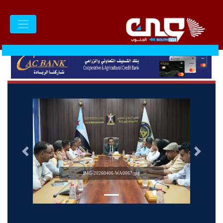
السابق
التالى
IMG-20260406-WA0067.jpg