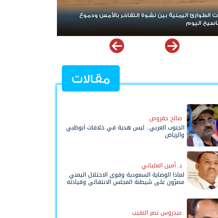
موع
تصعيد جديد يهز مأرب وحضرموت.. الهجوم الحوثي يخلط
الأوراق ويعيد البلد إلى حافة المواجهة الشاملة
مقالات
صالح حقروص
الجنوب العربي.. ليس هدية في خلافات أبوظبي
والرياض
د. أمين العلياني
لماذا الوصاية السعودية وقوى الاحتلال اليمني
مصرّون على شيطنة المجلس الانتقالي وقيادته
المفوضة وحواضنه الشعبية؟
عيدروس نصر النقيب