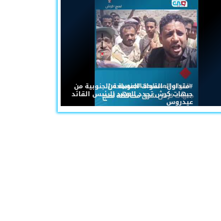
#متداول: القوات المسلحة الجنوبية من
جبهات كرش تجدد العهد للرئيس القائد
عيدروس