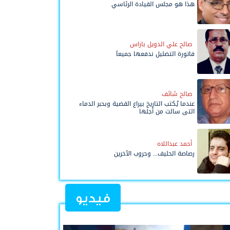
هذا هو مجلس القيادة الرئاسي
صالح علي الدويل باراس
فاتورة التضليل ندفعها جميعاً
صالح شائف
عندما يُكتب التاريخ بيراع القضية وبحبر الدماء
التي سالت من أجلها
أحمد عبداللاه
رصاصة الحليف... وحروب الآخرين
فيديو