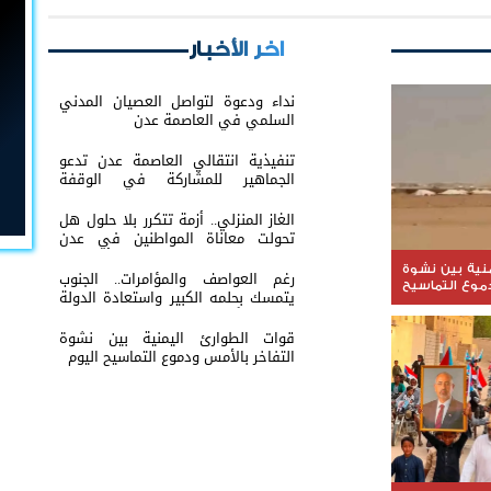
اخر الأخبار
نداء ودعوة لتواصل العصيان المدني
السلمي في العاصمة عدن
تنفيذية انتقالي العاصمة عدن تدعو
الجماهير للمشاركة في الوقفة
التضامنية مع المعتقل البطل معين
المقرحي
الغاز المنزلي.. أزمة تتكرر بلا حلول هل
تحولت معاناة المواطنين في عدن
والمحافظات إلى ورقة ضغط أم نتيجة
لفشل الإدارة؟
منية بين نشوة
رغم العواصف والمؤامرات.. الجنوب
دموع التماسيح
يتمسك بحلمه الكبير واستعادة الدولة
باتت عنوانًا لمرحلة الصمود
قوات الطوارئ اليمنية بين نشوة
التفاخر بالأمس ودموع التماسيح اليوم