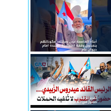
أبناء العاصمة عدن بمختلف مكوناتهم
ينفذون وقفة احتجاجية حاشدة أمام
ديوان عام
تقريرالرئيس القائد عيدروس الزُبيدي...
حضورٌ في القلوب لا تُلغيه الحملات