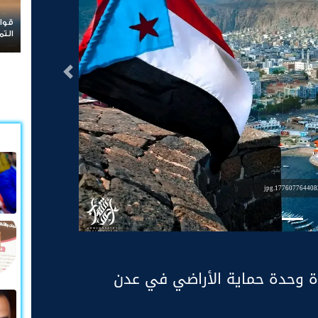
قوات الطوارئ اليمنية بين نشوة التفاخر بالأمس ود
التماسيح اليوم
التالى
1776077644083.jp
دة وحدة حماية الأراضي في عدن