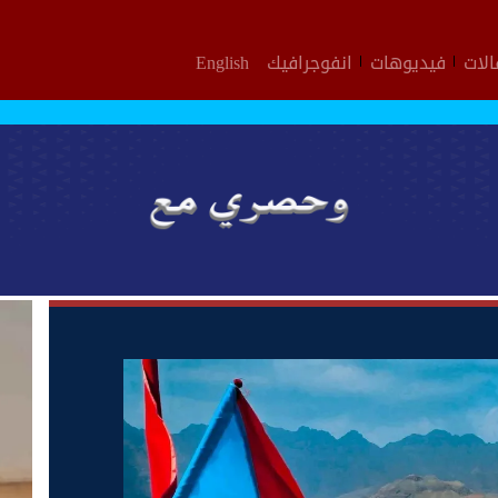
لات
فيديوهات
انفوجرافيك
English