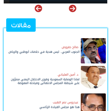
مقالات
صالح حقروص
الجنوب العربي.. ليس هدية في خلافات أبوظبي والرياض
د. أمين العلياني
لماذا الوصاية السعودية وقوى الاحتلال اليمني مصرّون
على شيطنة المجلس الانتقالي وقيادته المفوضة
وحواضنه الشعبية؟
عيدروس نصر النقيب
هذا هو مجلس القيادة الرئاسي