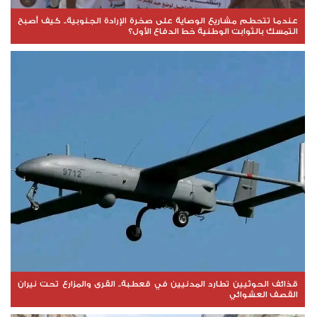
عندما تتحطم مشاريع الوصاية على صخرة الإرادة الجنوبية.. كيف أصبح
التمسك بالثوابت الوطنية خط الدفاع الأول؟
قذائف الحوثيين تطارد المدنيين في قعطبة.. القرى والمزارع تحت نيران
القصف العشوائي