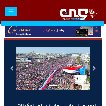
السابق
التالى
التفريخ السياسي واستنساخ المكونات…