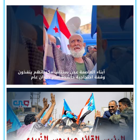
أبناء العاصمة عدن بمختلف مكوناتهم ينفذون
وقفة احتجاجية حاشدة أمام ديوان عام