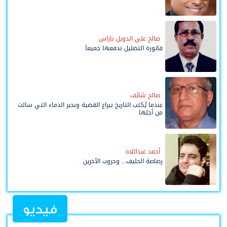
صالح علي الدويل باراس
فاتورة التضليل ندفعها جميعاً
صالح شائف
عندما يُكتب التاريخ بيراع القضية وبحبر الدماء التي سالت
من أجلها
أحمد عبداللاه
رصاصة الحليف... وحروب الآخرين
فيديو