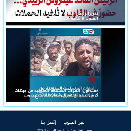
تقريرالرئيس القائد عيدروس الزُبيدي... حضورٌ في
القلوب لا تُلغيه الحملات
#متداول: القوات المسلحة الجنوبية من جبهات
كرش تجدد العهد للرئيس القائد عيدروس
(current)
(current)
عين الجنوب
إتصل بنا
جميع الحقوق محفوظة لـ عين الجنوب © 2024