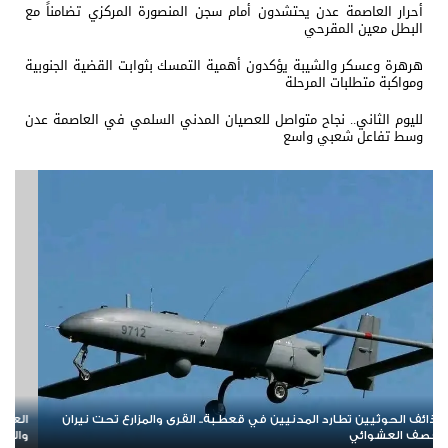
أحرار العاصمة عدن يحتشدون أمام سجن المنصورة المركزي تضامناً مع
البطل معين المقرحي
هرهرة وعسكر والشيبة يؤكدون أهمية التمسك بثوابت القضية الجنوبية
ومواكبة متطلبات المرحلة
لليوم الثاني.. نجاح متواصل للعصيان المدني السلمي في العاصمة عدن
وسط تفاعل شعبي واسع
ني الجنوبي.. صرخة شعبية مدوية في وجه الهيمنة
«الجنود الوهميون» 
لان تمسّك الجنوب بحقه في تقرير مصيره
منظومة فساد ورفض