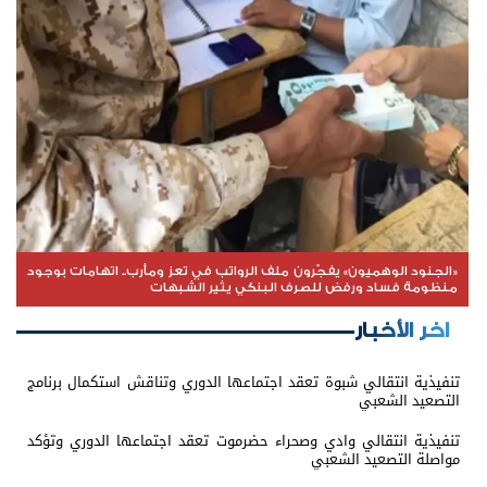
«الجنود الوهميون» يفجّرون ملف الرواتب في تعز ومأرب.. اتهامات بوجود
منظومة فساد ورفض للصرف البنكي يثير الشبهات
اخر الأخبار
تنفيذية انتقالي شبوة تعقد اجتماعها الدوري وتناقش استكمال برنامج
التصعيد الشعبي
تنفيذية انتقالي وادي وصحراء حضرموت تعقد اجتماعها الدوري وتؤكد
مواصلة التصعيد الشعبي