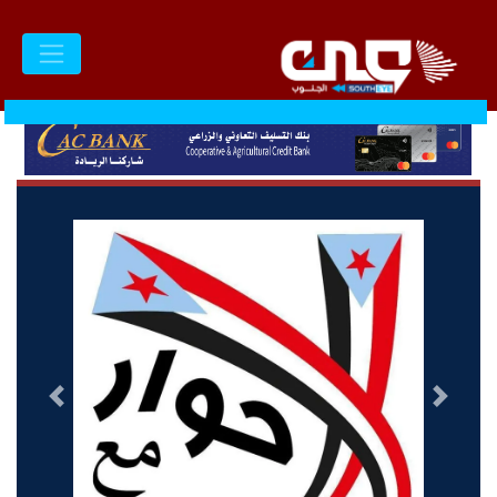
السابق
التالى