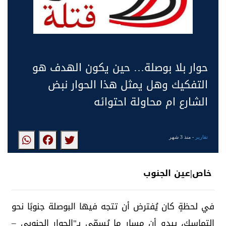
حوار بلا بوصلة… حين يكون الهدف هو
التفكيك وهل يمثل هذا الحوار نبض
الشارع ام محاولة احتوائه
تقارير
- منذ 3 شهر
خاص|عين الجنوب
في لحظةٍ كان يُفترض أن تتجه فيها البوصلة جنوبًا نحو
التماسك، يبدو أن مسار ما يُسمّى بـ"الحوار الجنوبي –