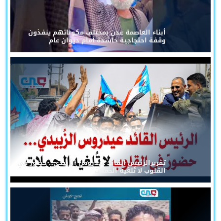
أبناء العاصمة عدن بمختلف مكوناتهم ينفذون
وقفة احتجاجية حاشدة أمام ديوان عام
تقريرالرئيس القائد عيدروس الزُبيدي... حضورٌ في
القلوب لا تُلغيه الحملات