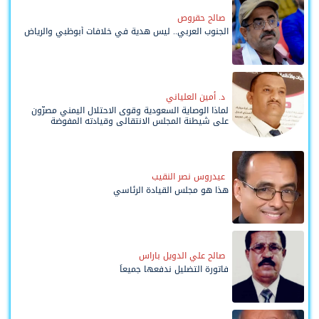
صالح حقروص
الجنوب العربي.. ليس هدية في خلافات أبوظبي والرياض
د. أمين العلياني
لماذا الوصاية السعودية وقوى الاحتلال اليمني مصرّون
على شيطنة المجلس الانتقالي وقيادته المفوضة
وحواضنه الشعبية؟
عيدروس نصر النقيب
هذا هو مجلس القيادة الرئاسي
صالح علي الدويل باراس
فاتورة التضليل ندفعها جميعاً