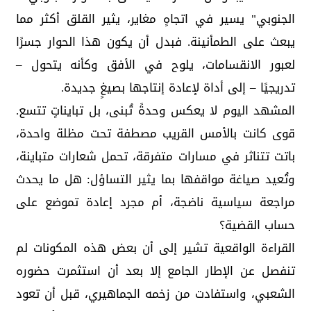
الجنوبي" يسير في اتجاهٍ مغاير، يثير القلق أكثر مما
يبعث على الطمأنينة. فبدل أن يكون هذا الحوار جسرًا
لعبور الانقسامات، يلوح في الأفق وكأنه يتحول –
تدريجيًا – إلى أداة لإعادة إنتاجها بصيغٍ جديدة.
المشهد اليوم لا يعكس وحدةً تُبنى، بل تبايناتٍ تتسع.
قوى كانت بالأمس القريب مصطفة تحت مظلة واحدة،
باتت تتناثر في مسارات متفرقة، تحمل شعارات متباينة،
وتُعيد صياغة مواقفها بما يثير التساؤل: هل ما يحدث
مراجعة سياسية ناضجة، أم مجرد إعادة تموضع على
حساب القضية؟
القراءة الواقعية تشير إلى أن بعض هذه المكونات لم
تنفصل عن الإطار الجامع إلا بعد أن استثمرت حضوره
الشعبي، واستفادت من زخمه الجماهيري، قبل أن تعود