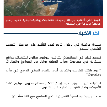
هرمز على أعتاب مرحلة جديدة.. تفاهمات إيرانية–عُمانية تعيد رسم
خريطة الملاحة في المضيق
اخر الأخبار
مسيرة حاشدة في باعلال بتريم تجدد التأكيد على مواصلة التصعيد
الشعبي السلمي
تصعيد خطير في المحافضات الشرقية الحوثيون يعلنون استهداف مواقع
عسكرية في حضرموت ومأرب اليمنية بوابل من الصواريخ والطائرات
المسيّرة
*ردود باهتة للشرعية والتحالف أمام الهجوم الحوثي الدامي في مأرب
وحضرموت*
استنزاف غير مسبوق.. حرب إيران تلتهم معظم مخزون صواريخ "ثاد"
الأمريكية وتدق ناقوس الخطر داخل البنتاغون
نداء عاجل ودعوة لتنفيذ العصيان المدني السلمي في العاصمة عدن