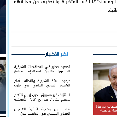
ا ومساندتها للأسر المتضررة والتخفيف من معاناتهم
ثية.
اخر الأخبار
تصعيد خطير في المحافضات الشرقية
الحوثيون يعلنون استهداف مواقع
عسكرية في حضرموت ومأرب اليمنية
بوابل من الصواريخ والطائرات المسيّرة
*ردود باهتة للشرعية والتحالف أمام
الهجوم الحوثي الدامي في مأرب
وحضرموت*
استنزاف غير مسبوق.. حرب إيران تلتهم
معظم مخزون صواريخ "ثاد" الأمريكية
وتدق ناقوس الخطر داخل البنتاغون
نسحاب من غزة
نداء عاجل ودعوة لتنفيذ العصيان
ة أمريكية
المدني السلمي في العاصمة عدن