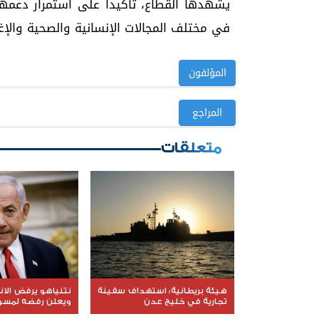
يشهدها القطاع، تأكيداً على استمرار دعمه
في مختلف المجالات الإنسانية والصحية والإغا
المؤلفون
المراجع
متعلقات
هيئة بريطانية: استهداف سفينة
نتنياهو يرفض الا
تجارية في خليج عدن
ويعلن رفضه لمسود