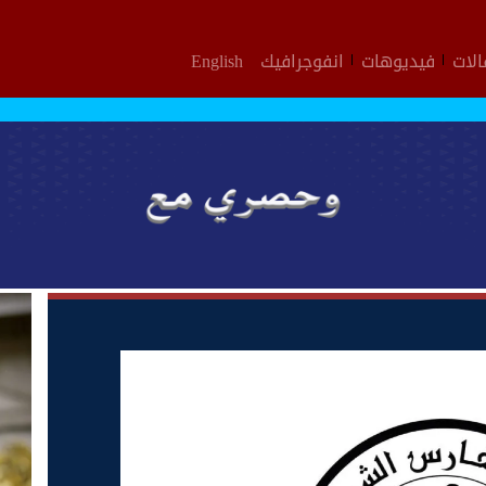
لات
فيديوهات
انفوجرافيك
English