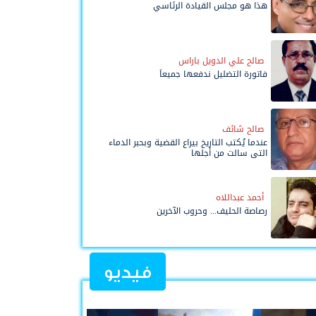
هذا هو مجلس القيادة الرئاسي
صالح علي الدويل باراس
فاتورة التضليل ندفعها جميعاً
صالح شائف
عندما يُكتب التاريخ بيراع القضية وبحبر الدماء
التي سالت من أجلها
أحمد عبداللاه
رصاصة الحليف... وحروب الآخرين
فيديو