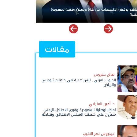
 من غزة ويعلن رفضه لمسودة
ردا على «خروقات» حزب الله.. إسرائيل 
لبنان
مقالات
صالح حقروص
الجنوب العربي.. ليس هدية في خلافات أبوظبي
والرياض
د. أمين العلياني
لماذا الوصاية السعودية وقوى الاحتلال اليمني
مصرّون على شيطنة المجلس الانتقالي وقيادته
المفوضة وحواضنه الشعبية؟
عيدروس نصر النقيب