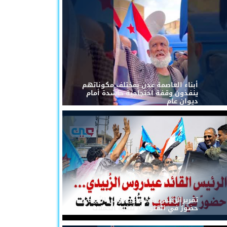
أبناء العاصمة عدن بمختلف مكوناتهم
ينفذون وقفة احتجاجية حاشدة أمام
ديوان عام
تقريرالرئيس القائد عيدروس الزُبيدي...
حضورٌ في القلوب لا تُلغيه الحملات