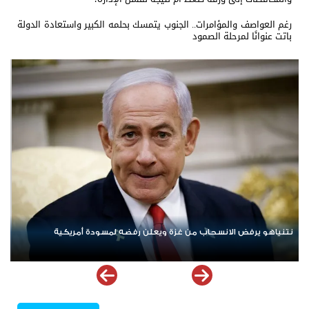
رغم العواصف والمؤامرات.. الجنوب يتمسك بحلمه الكبير واستعادة الدولة
باتت عنوانًا لمرحلة الصمود
ردا على «خروقات» حزب الله.. إسرائيل تشن ضربات على جنوب لبنان
الإم
مله