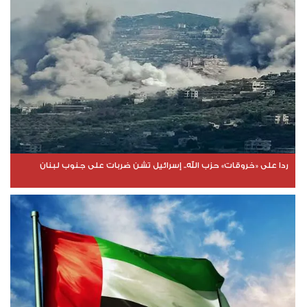
ردا على «خروقات» حزب الله.. إسرائيل تشن ضربات على جنوب لبنان