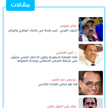
مقالات
صالح حقروص
الجنوب العربي.. ليس هدية في خلافات أبوظبي والرياض
د. أمين العلياني
لماذا الوصاية السعودية وقوى الاحتلال اليمني مصرّون
على شيطنة المجلس الانتقالي وقيادته المفوضة
وحواضنه الشعبية؟
عيدروس نصر النقيب
هذا هو مجلس القيادة الرئاسي
صالح علي الدويل باراس