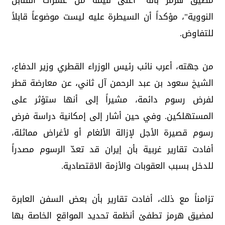
مضيق هرمز بأنه "أعلى قيمة من عشرات القنابل
النووية"، مؤكداً أن السيطرة عليه ليست موضوعاً قابلاً
للتفاوض.
من جهته، أعرب نائب رئيس الوزراء القطري وزير الدفاع،
الشيخ سعود بن عبد الرحمن آل ثاني، عن معارضة قطر
لفرض رسوم دائمة، مشيراً إلى أنها ستؤثر على
المستهلكين. وفي حين أشار إلى إمكانية دراسة فرض
رسوم قصيرة الأجل لإزالة الألغام أو لأغراض مماثلة،
أفادت تقارير غربية بأن إيران قد تعدّ الرسوم مصدراً
للدخل بسبب العقوبات والأزمة الاقتصادية.
تزامناً مع ذلك، أفادت تقارير بأن بعض السفن العابرة
لمضيق هرمز تطفئ أنظمة تحديد المواقع الخاصة بها