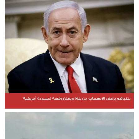
نتنياهو يرفض الانسحاب من غزة ويعلن رفضه لمسودة أمريكية