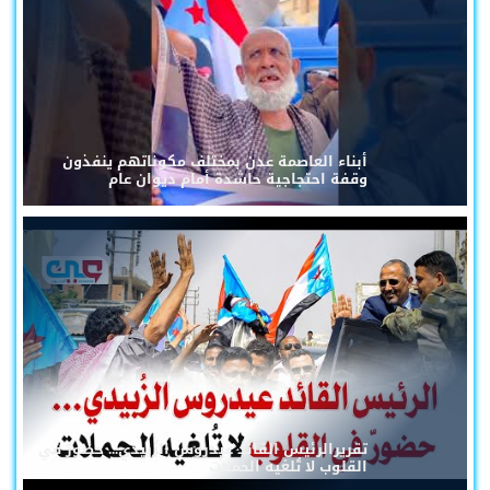
أبناء العاصمة عدن بمختلف مكوناتهم ينفذون
وقفة احتجاجية حاشدة أمام ديوان عام
تقريرالرئيس القائد عيدروس الزُبيدي... حضورٌ في
القلوب لا تُلغيه الحملات