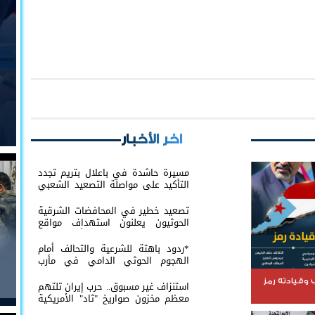
اخر الأخبار
مسيرة حاشدة في باعلال بتريم تجدد
التأكيد على مواصلة التصعيد الشعبي
السلمي
تصعيد خطير في المحافضات الشرقية
الحوثيون يعلنون استهداف مواقع
عسكرية في حضرموت ومأرب اليمنية
بوابل من الصواريخ والطائرات المسيّرة
*ردود باهتة للشرعية والتحالف أمام
الهجوم الحوثي الدامي في مأرب
وحضرموت*
وقيادته رمز
استنزاف غير مسبوق.. حرب إيران تلتهم
معظم مخزون صواريخ "ثاد" الأمريكية
وتدق ناقوس الخطر داخل البنتاغون