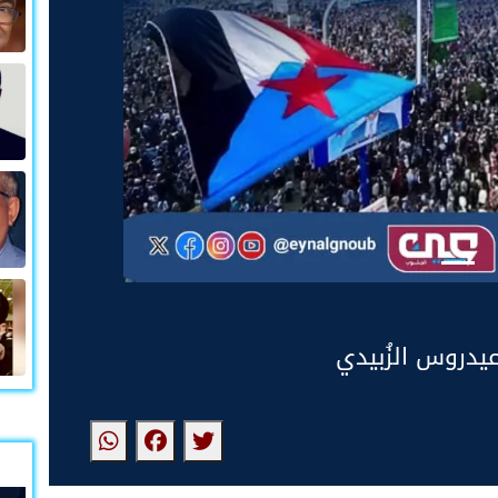
دروس الزُبيدي