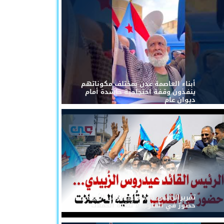
أبناء العاصمة عدن بمختلف مكوناتهم
ينفذون وقفة احتجاجية حاشدة أمام
ديوان عام
تقريرالرئيس القائد عيدروس الزُبيدي...
حضورٌ في القلوب لا تُلغيه الحملات