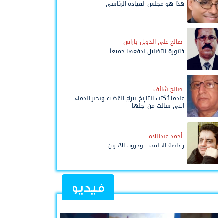
هذا هو مجلس القيادة الرئاسي
صالح علي الدويل باراس
فاتورة التضليل ندفعها جميعاً
صالح شائف
عندما يُكتب التاريخ بيراع القضية وبحبر الدماء
التي سالت من أجلها
أحمد عبداللاه
رصاصة الحليف... وحروب الآخرين
فيديو