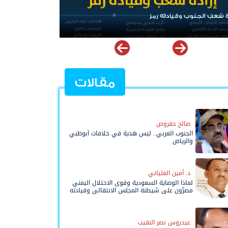
الرئيس عيدروس الزُبيدي.. نبض الجنوب ورمز إرادته
مقالات
صالح حقروص
الجنوب العربي.. ليس هدية في خلافات أبوظبي
والرياض
د. أمين العلياني
لماذا الوصاية السعودية وقوى الاحتلال اليمني
مصرّون على شيطنة المجلس الانتقالي وقيادته
المفوضة وحواضنه الشعبية؟
عيدروس نصر النقيب