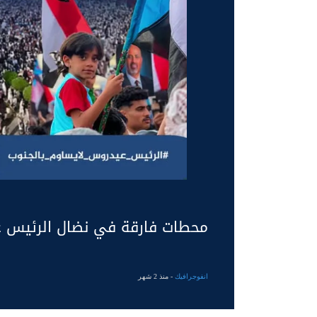
محطات فارقة في نضال الرئيس عي
انفوجرافيك
- منذ 2 شهر