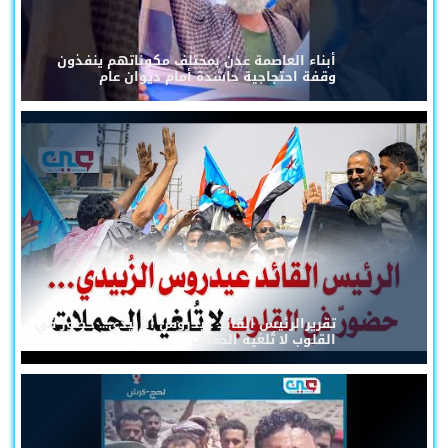
أبناء العاصمة عدن بمختلف مكوناتهم ينفذون
وقفة احتجاجية حاشدة أمام ديوان عام
تقريرالرئيس القائد عيدروس الزُبيدي... حضورٌ في
القلوب لا تُلغيه الحملات