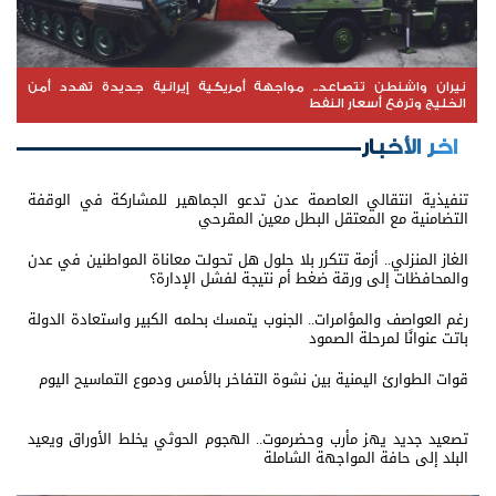
نيران واشنطن تتصاعد.. مواجهة أمريكية إيرانية جديدة تهدد أمن
الخليج وترفع أسعار النفط
اخر الأخبار
تنفيذية انتقالي العاصمة عدن تدعو الجماهير للمشاركة في الوقفة
التضامنية مع المعتقل البطل معين المقرحي
الغاز المنزلي.. أزمة تتكرر بلا حلول هل تحولت معاناة المواطنين في عدن
والمحافظات إلى ورقة ضغط أم نتيجة لفشل الإدارة؟
رغم العواصف والمؤامرات.. الجنوب يتمسك بحلمه الكبير واستعادة الدولة
باتت عنوانًا لمرحلة الصمود
قوات الطوارئ اليمنية بين نشوة التفاخر بالأمس ودموع التماسيح اليوم
تصعيد جديد يهز مأرب وحضرموت.. الهجوم الحوثي يخلط الأوراق ويعيد
البلد إلى حافة المواجهة الشاملة