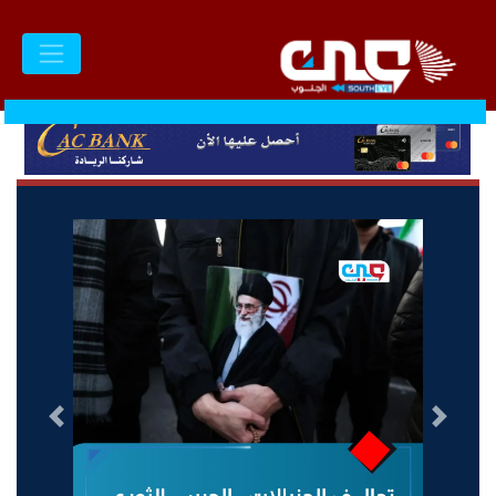
السابق
التالى