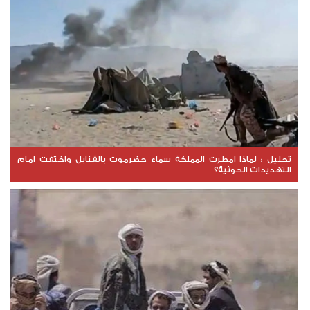
تحليل : لماذا امطرت المملكة سماء حضرموت بالقنابل واختفت امام
التهديدات الحوثية؟