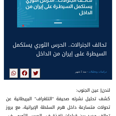
تحالف الجنرالات.. الحرس الثوري يستكمل
السيطرة على إيران من الداخل
دراسات وتحليلات
- منذ 2 شهر
لندن|| عين الجنوب:
كشف تحليل نشرته صحيفة "التلغراف" البريطانية عن
تحولات متسارعة داخل هرم السلطة الإيرانية، مع بروز
تحالف جديد بين قيادات نافذة في الحرس الثوري، في