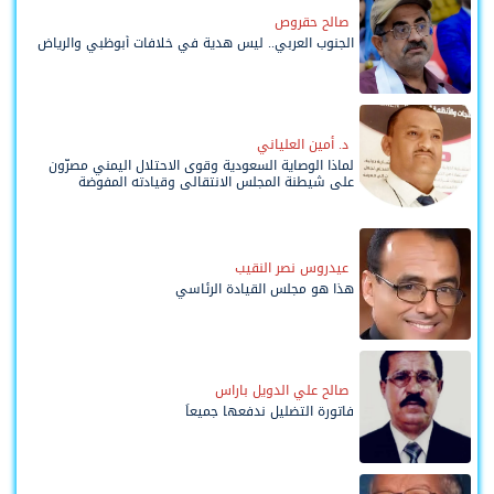
صالح حقروص
الجنوب العربي.. ليس هدية في خلافات أبوظبي والرياض
د. أمين العلياني
لماذا الوصاية السعودية وقوى الاحتلال اليمني مصرّون
على شيطنة المجلس الانتقالي وقيادته المفوضة
وحواضنه الشعبية؟
عيدروس نصر النقيب
هذا هو مجلس القيادة الرئاسي
صالح علي الدويل باراس
فاتورة التضليل ندفعها جميعاً