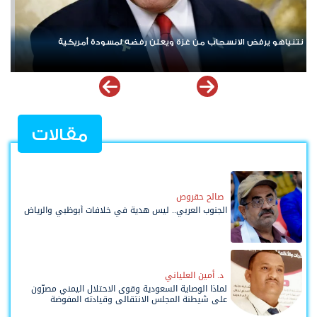
ردا على «خروقات» حزب الله.. إسرائيل تشن ضربات على جنوب لبنان
ال
مل
مقالات
صالح حقروص
الجنوب العربي.. ليس هدية في خلافات أبوظبي والرياض
د. أمين العلياني
لماذا الوصاية السعودية وقوى الاحتلال اليمني مصرّون
على شيطنة المجلس الانتقالي وقيادته المفوضة
وحواضنه الشعبية؟