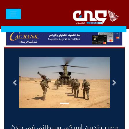
السابق
التالى
مصرع جنديين أمريكي وبريطاني في حادث