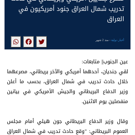
تدريب شمال العراق جنود أمريكيون في
العراق
أخبار دولية
- منذ 2 شهر
عين الجنوب|| متابعات:
لقي جنديان، أحدهما أمريكي والآخر بريطاني، مصرعهما
خلال حادث تدريب في شمال العراق، بحسب ما أعلن
وزير الدفاع البريطاني والجيش الأمريكي في بيانين
منفصلين يوم الاثنين.
وقال وزير الدفاع البريطاني جون هيلي أمام مجلس
العموم البريطاني: "وقع حادث تدريب في شمال العراق