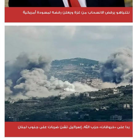
نتنياهو يرفض الانسحاب من غزة ويعلن رفضه لمسودة أمريكية
ردا على «خروقات» حزب الله.. إسرائيل تشن ضربات على جنوب لبنان