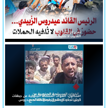
تقريرالرئيس القائد عيدروس الزُبيدي... حضورٌ في
القلوب لا تُلغيه الحملات
#متداول: القوات المسلحة الجنوبية من جبهات
كرش تجدد العهد للرئيس القائد عيدروس