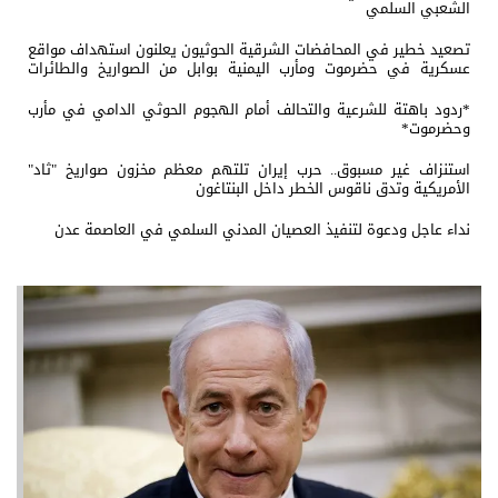
الشعبي السلمي
تصعيد خطير في المحافضات الشرقية الحوثيون يعلنون استهداف مواقع
عسكرية في حضرموت ومأرب اليمنية بوابل من الصواريخ والطائرات
المسيّرة
*ردود باهتة للشرعية والتحالف أمام الهجوم الحوثي الدامي في مأرب
وحضرموت*
استنزاف غير مسبوق.. حرب إيران تلتهم معظم مخزون صواريخ "ثاد"
الأمريكية وتدق ناقوس الخطر داخل البنتاغون
نداء عاجل ودعوة لتنفيذ العصيان المدني السلمي في العاصمة عدن