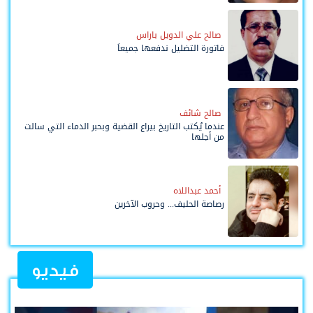
صالح علي الدويل باراس
فاتورة التضليل ندفعها جميعاً
صالح شائف
عندما يُكتب التاريخ بيراع القضية وبحبر الدماء التي سالت
من أجلها
أحمد عبداللاه
رصاصة الحليف... وحروب الآخرين
فيديو