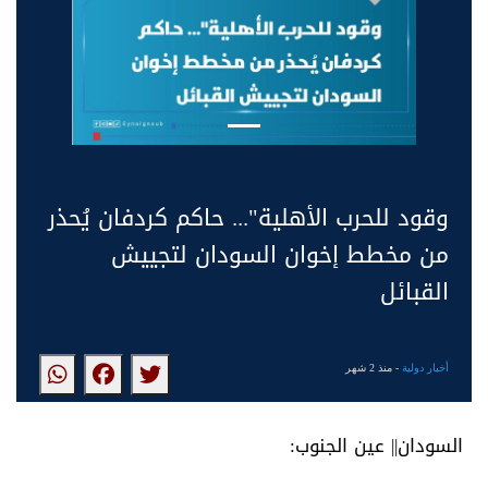
وقود للحرب الأهلية"... حاكم كردفان يُحذر
من مخطط إخوان السودان لتجييش
القبائل
أخبار دولية
- منذ 2 شهر
السودان|| عين الجنوب: