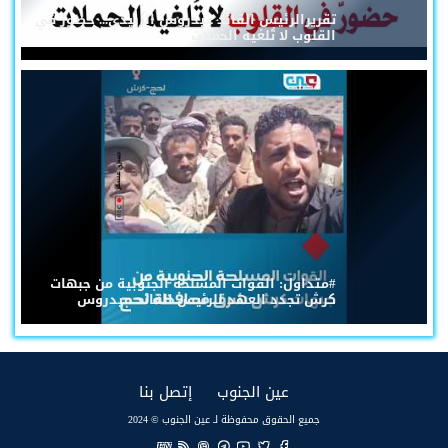
تقريرالرئيس القائد عيدروس الزُبيدي... حضورٌ في
القلوب لا تُلغيه الحملات
#متداول: القوات المسلحة الجنوبية من جبهات
كرش تجدد العهد للرئيس القائد عيدروس
(current)
(current)
عين الجنوب
إتصل بنا
جميع الحقوق محفوظة لـ عين الجنوب © 2024
EN