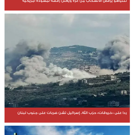
نتنياهو يرفض الانسحاب من غزة ويعلن رفضه لمسودة أمريكية
ردا على «خروقات» حزب الله.. إسرائيل تشن ضربات على جنوب لبنان