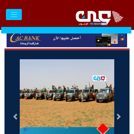
السابق
التالى