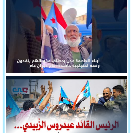
أبناء العاصمة عدن بمختلف مكوناتهم ينفذون
وقفة احتجاجية حاشدة أمام ديوان عام