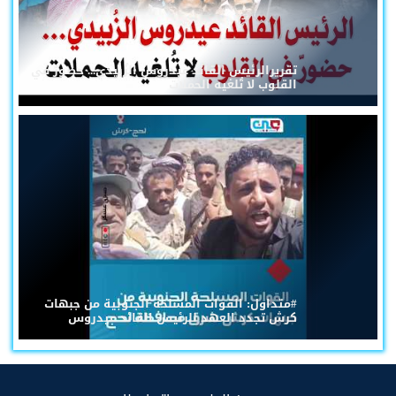
تقريرالرئيس القائد عيدروس الزُبيدي... حضورٌ في
القلوب لا تُلغيه الحملات
#متداول: القوات المسلحة الجنوبية من جبهات
كرش تجدد العهد للرئيس القائد عيدروس