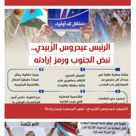
الرئيس عيدروس الزُبيدي.. نبض الجنوب ورمز إرادته