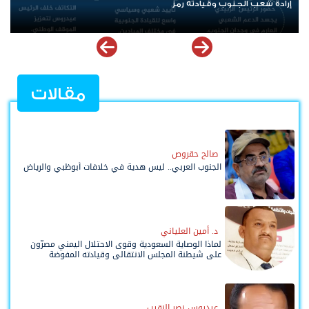
الرئيس عيدروس الزُبيدي.. نبض الجنوب ورمز إرادته
مقالات
صالح حقروص
الجنوب العربي.. ليس هدية في خلافات أبوظبي والرياض
د. أمين العلياني
لماذا الوصاية السعودية وقوى الاحتلال اليمني مصرّون
على شيطنة المجلس الانتقالي وقيادته المفوضة
وحواضنه الشعبية؟
عيدروس نصر النقيب