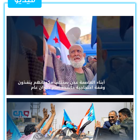
أبناء العاصمة عدن بمختلف مكوناتهم ينفذون
وقفة احتجاجية حاشدة أمام ديوان عام