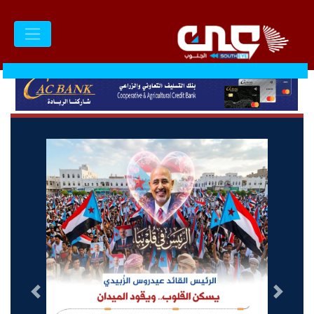
السابق
التالى