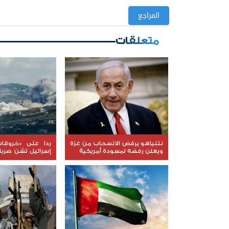
المراجع
متعلقات
نتنياهو يرفض الانسحاب من غزة
ردا على «خروقات
ويعلن رفضه لمسودة أمريكية
إسرائيل تشن ضرب
لبنان