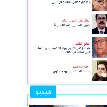
هذا هو مجلس القيادة الرئاسي
صالح علي الدويل باراس
فاتورة التضليل ندفعها جميعاً
صالح شائف
عندما يُكتب التاريخ بيراع القضية وبحبر الدماء
التي سالت من أجلها
أحمد عبداللاه
رصاصة الحليف... وحروب الآخرين
فيديو