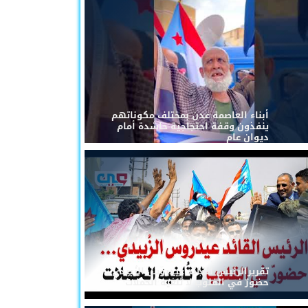
أبناء العاصمة عدن بمختلف مكوناتهم
ينفذون وقفة احتجاجية حاشدة أمام
ديوان عام
تقريرالرئيس القائد عيدروس الزُبيدي...
حضورٌ في القلوب لا تُلغيه الحملات