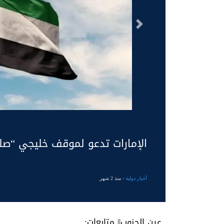
السابق
الإمارات تدعو لموقف خليجي “صل
أخبار دولية
- منذ 2 شهر
عين الجنوب|| متابعات: