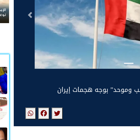
الإمارات ت
نوعية مله
التالى
ب وموحد” بوجه هجمات إيران