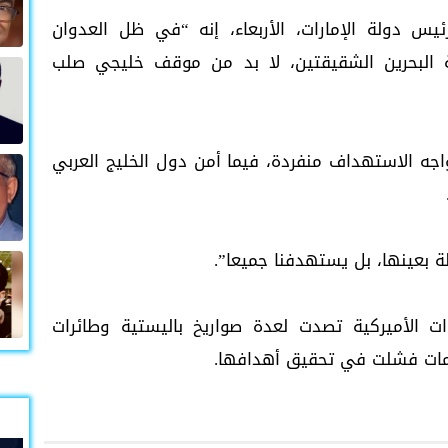
يس دولة الإمارات، الأربعاء، إنه “في ظل العدوان
كة البحرين الشقيقتين، لا بد من موقف خليجي صلب
واجه الاستهداف منفردة، فيما أمن دول الخليج العربي
 بعينها، بل يستهدفنا جميعا”.
وات الأميركية تصدت لعدة صواريخ باليستية وطائرات
جمات فشلت في تحقيق أهدافها.