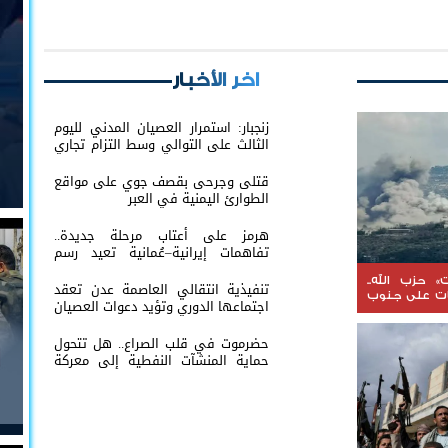
اخر الأخبار
زنجبار: استمرار العصيان المدني لليوم
الثالث على التوالي وسط التزام تجاري
تام وتفاعل شعبي واسع
قتلى وجرحى بقصف جوي على مواقع
الطوارئ اليمنية في العبر
هرمز على أعتاب مرحلة جديدة..
تفاهمات إيرانية–عُمانية تعيد رسم
خريطة الملاحة في المضيق
» حزب الله..
تنفيذية انتقالي العاصمة عدن تعقد
ات على جنوب
اجتماعها الدوري وتؤيد دعوات العصيان
المدني ومطالب النقابات
حضرموت في قلب الصراع.. هل تتحول
حماية المنشآت النفطية إلى معركة
جديدة على الثروة والسيادة؟