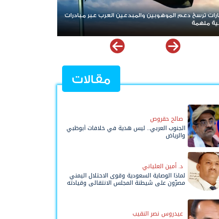
رسخ دعم الموهوبين والمبدعين العرب عبر مبادرات
مليشيات الحوثي تعلن اس
مة
السعودية
مقالات
صالح حقروص
الجنوب العربي.. ليس هدية في خلافات أبوظبي
والرياض
د. أمين العلياني
لماذا الوصاية السعودية وقوى الاحتلال اليمني
مصرّون على شيطنة المجلس الانتقالي وقيادته
المفوضة وحواضنه الشعبية؟
عيدروس نصر النقيب