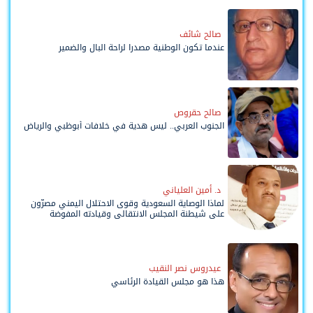
صالح شائف
عندما تكون الوطنية مصدرا لراحة البال والضمير
صالح حقروص
الجنوب العربي.. ليس هدية في خلافات أبوظبي والرياض
د. أمين العلياني
لماذا الوصاية السعودية وقوى الاحتلال اليمني مصرّون
على شيطنة المجلس الانتقالي وقيادته المفوضة
وحواضنه الشعبية؟
عيدروس نصر النقيب
هذا هو مجلس القيادة الرئاسي