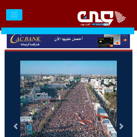
السابق
التالى