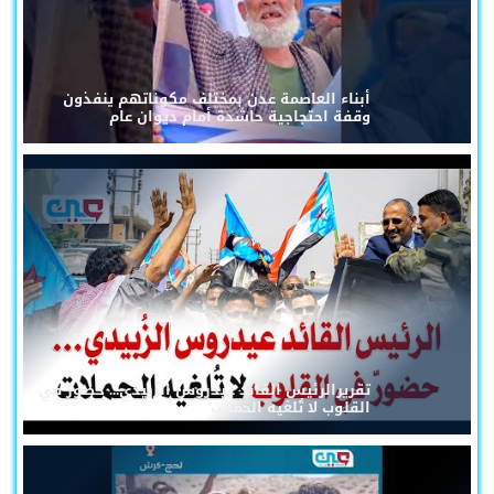
أبناء العاصمة عدن بمختلف مكوناتهم ينفذون
وقفة احتجاجية حاشدة أمام ديوان عام
تقريرالرئيس القائد عيدروس الزُبيدي... حضورٌ في
القلوب لا تُلغيه الحملات