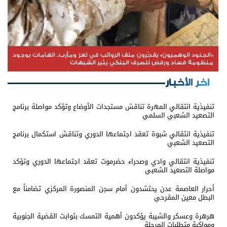
«الجنود الوهميون» يفجّرون ملف الرواتب في تعز ومأرب.. اتهامات بوجود
منظومة فساد ورفض للصرف البنكي يثير الشبهات
اخر الأخبار
تنفيذية انتقالي المهرة تناقش مستجدات الأوضاع وتؤكد مواصلة برنامج
التصعيد الشعبي السلمي
تنفيذية انتقالي شبوة تعقد اجتماعها الدوري وتناقش استكمال برنامج
التصعيد الشعبي
تنفيذية انتقالي وادي وصحراء حضرموت تعقد اجتماعها الدوري وتؤكد
مواصلة التصعيد الشعبي
أحرار العاصمة عدن يحتشدون أمام سجن المنصورة المركزي تضامناً مع
البطل معين المقرحي
هرهرة وعسكر والشيبة يؤكدون أهمية التمسك بثوابت القضية الجنوبية
ومواكبة متطلبات المرحلة