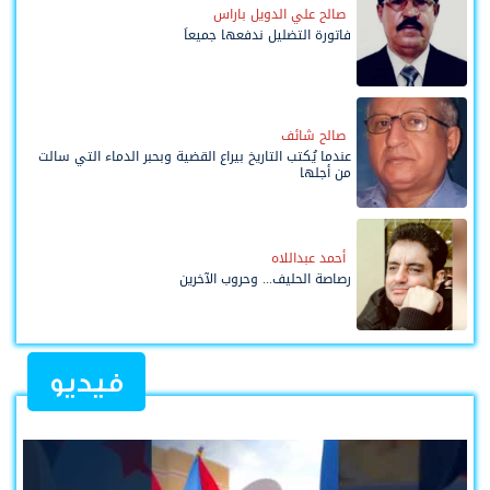
صالح علي الدويل باراس
فاتورة التضليل ندفعها جميعاً
صالح شائف
عندما يُكتب التاريخ بيراع القضية وبحبر الدماء التي سالت
من أجلها
أحمد عبداللاه
رصاصة الحليف... وحروب الآخرين
فيديو