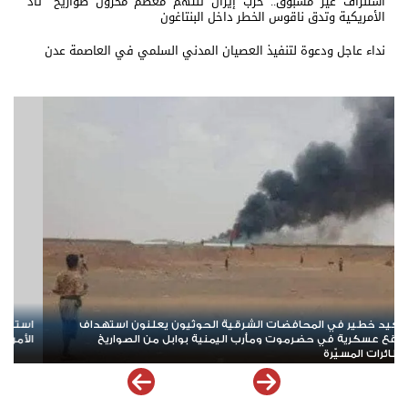
استنزاف غير مسبوق.. حرب إيران تلتهم معظم مخزون صواريخ "ثاد"
الأمريكية وتدق ناقوس الخطر داخل البنتاغون
نداء عاجل ودعوة لتنفيذ العصيان المدني السلمي في العاصمة عدن
مسبوق.. حرب إيران تلتهم معظم مخزون صواريخ "ثاد"
هرمز على أعتاب مر
دق ناقوس الخطر داخل البنتاغون
خريطة الملاحة في