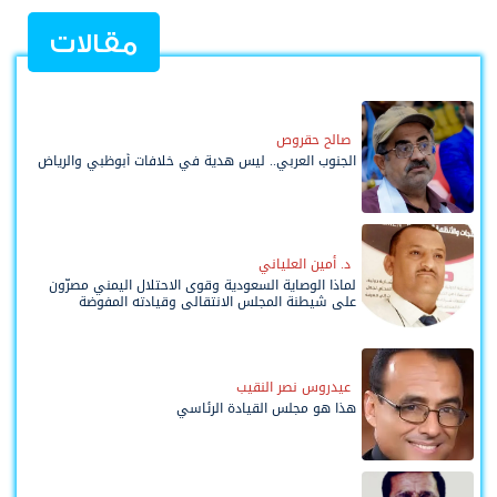
مقالات
صالح حقروص
الجنوب العربي.. ليس هدية في خلافات أبوظبي والرياض
د. أمين العلياني
لماذا الوصاية السعودية وقوى الاحتلال اليمني مصرّون
على شيطنة المجلس الانتقالي وقيادته المفوضة
وحواضنه الشعبية؟
عيدروس نصر النقيب
هذا هو مجلس القيادة الرئاسي