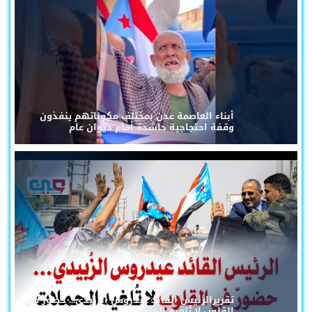
أبناء العاصمة عدن بمختلف مكوناتهم ينفذون
وقفة احتجاجية حاشدة أمام ديوان عام
تقريرالرئيس القائد عيدروس الزُبيدي... حضورٌ في
القلوب لا تُلغيه الحملات