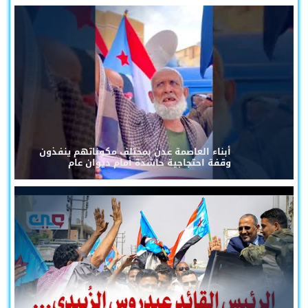
أبناء العاصمة عدن بمختلف مكوناتهم ينفذون
وقفة احتجاجية حاشدة أمام ديوان عام