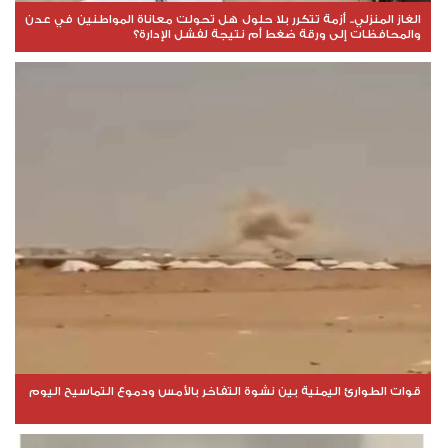
الغاز المنزلي.. أزمة تتكرر بلا حلول هل تحولت معاناة المواطنين في عدن
والمحافظات إلى ورقة ضغط أم نتيجة لفشل الإدارة؟
قوات الطوارئ اليمنية بين نشوة التفاخر بالأمس ودموع التماسيح اليوم