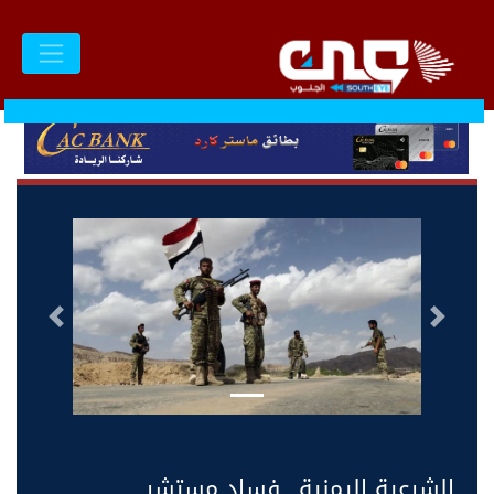
السابق
التالى
الشرعية اليمنية.. فساد مستشرٍ