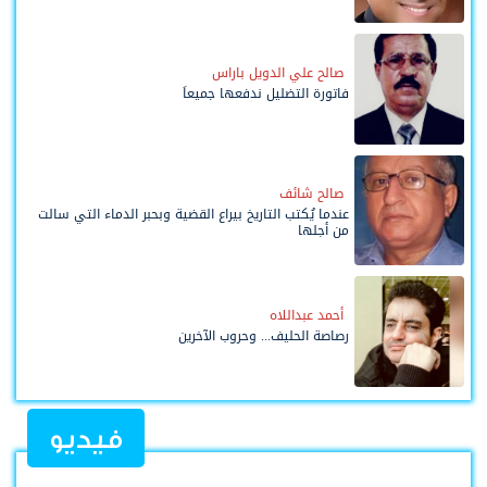
صالح علي الدويل باراس
فاتورة التضليل ندفعها جميعاً
صالح شائف
عندما يُكتب التاريخ بيراع القضية وبحبر الدماء التي سالت
من أجلها
أحمد عبداللاه
رصاصة الحليف... وحروب الآخرين
فيديو