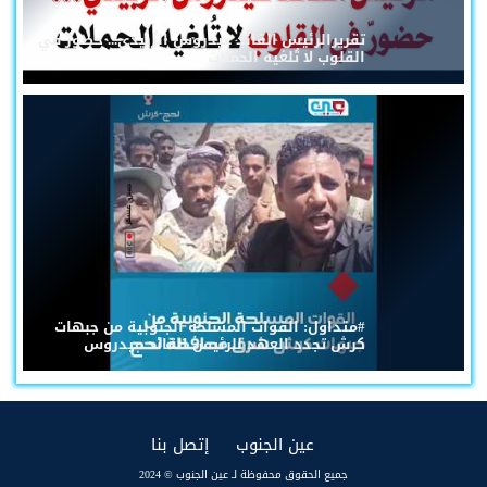
تقريرالرئيس القائد عيدروس الزُبيدي... حضورٌ في
القلوب لا تُلغيه الحملات
#متداول: القوات المسلحة الجنوبية من جبهات
كرش تجدد العهد للرئيس القائد عيدروس
(current)
(current)
عين الجنوب
إتصل بنا
جميع الحقوق محفوظة لـ عين الجنوب © 2024