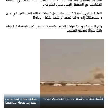
تنفيذية انتقالي العاصمة عدن تدعو الجماهير للمشاركة في الوقفة
التضامنية مع المعتقل البطل معين المقرحي
الغاز المنزلي.. أزمة تتكرر بلا حلول هل تحولت معاناة المواطنين في عدن
والمحافظات إلى ورقة ضغط أم نتيجة لفشل الإدارة؟
رغم العواصف والمؤامرات.. الجنوب يتمسك بحلمه الكبير واستعادة الدولة
باتت عنوانًا لمرحلة الصمود
د يهز مأرب وحضرموت.. الهجوم الحوثي يخلط الأوراق ويعيد
مسيرة حاشدة في
حافة المواجهة الشاملة
الشعبي السلمي