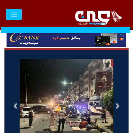
السابق
التالى