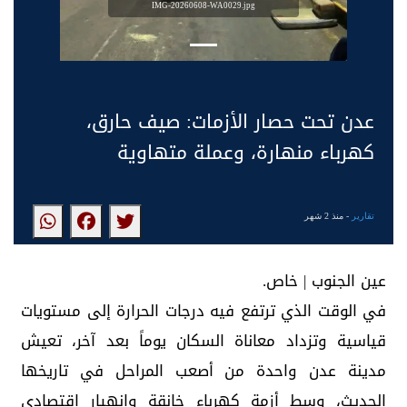
IMG-20260608-WA0029.jpg
عدن تحت حصار الأزمات: صيف حارق،
كهرباء منهارة، وعملة متهاوية
تقارير
- منذ 2 شهر
عين الجنوب | خاص.
في الوقت الذي ترتفع فيه درجات الحرارة إلى مستويات
قياسية وتزداد معاناة السكان يوماً بعد آخر، تعيش
مدينة عدن واحدة من أصعب المراحل في تاريخها
الحديث، وسط أزمة كهرباء خانقة وانهيار اقتصادي