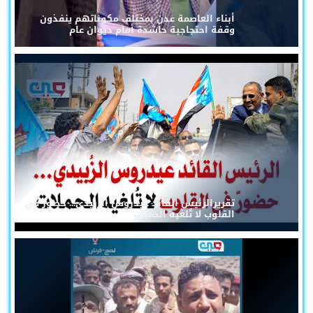
أبناء العاصمة عدن بمختلف مكوناتهم ينفذون
وقفة احتجاجية حاشدة أمام ديوان عام
تقريرالرئيس القائد عيدروس الزُبيدي... حضورٌ في
القلوب لا تُلغيه الحملات