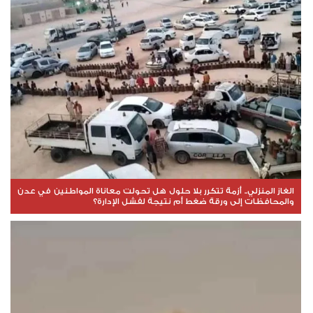
الغاز المنزلي.. أزمة تتكرر بلا حلول هل تحولت معاناة المواطنين في عدن
والمحافظات إلى ورقة ضغط أم نتيجة لفشل الإدارة؟