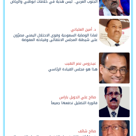
الجنوب العربي.. ليس هدية في خلافات أبوظبي والرياض
د. أمين العلياني
لماذا الوصاية السعودية وقوى الاحتلال اليمني مصرّون
على شيطنة المجلس الانتقالي وقيادته المفوضة
وحواضنه الشعبية؟
عيدروس نصر النقيب
هذا هو مجلس القيادة الرئاسي
صالح علي الدويل باراس
فاتورة التضليل ندفعها جميعاً
صالح شائف