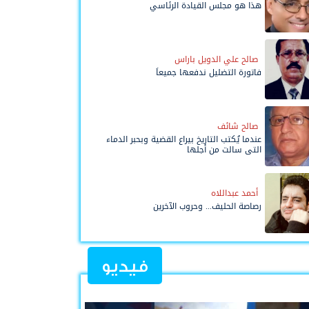
هذا هو مجلس القيادة الرئاسي
صالح علي الدويل باراس
فاتورة التضليل ندفعها جميعاً
صالح شائف
عندما يُكتب التاريخ بيراع القضية وبحبر الدماء
التي سالت من أجلها
أحمد عبداللاه
رصاصة الحليف... وحروب الآخرين
فيديو