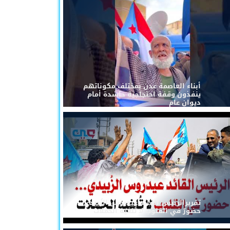
أبناء العاصمة عدن بمختلف مكوناتهم
ينفذون وقفة احتجاجية حاشدة أمام
ديوان عام
تقريرالرئيس القائد عيدروس الزُبيدي...
حضورٌ في القلوب لا تُلغيه الحملات