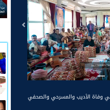
بن لسود: الفارق بين حادثتي الخ
العقيدة القتالية والثبات المعنو
التالى
1780930717343.jp
في وفاة الأديب والمسرحي والصحفي