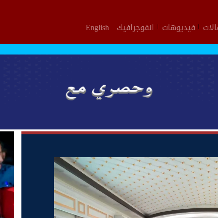
لات
فيديوهات
انفوجرافيك
English