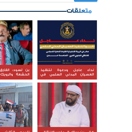
متعلقات
نداء عاجل ودعوة لتنفيذ
بن لسود: الفارق
العصيان المدني السلمي في
الخشعة والرويك
العاصمة عدن
العقيدة القتال
المعنوي للقوات ال