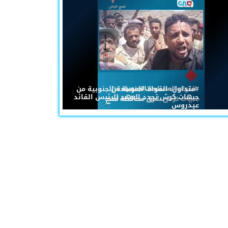
#متداول: القوات المسلحة الجنوبية من
جبهات كرش تجدد العهد للرئيس القائد
عيدروس