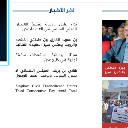
اخر الأخبار
نداء عاجل ودعوة لتنفيذ العصيان
المدني السلمي في العاصمة عدن
بن لسود: الفارق بين حادثتي الخشعة
والرويك يعكس تميز العقيدة القتالية
والثبات المعنوي للقوات الجنوبية
هيئة بريطانية: استهداف سفينة
تجارية في خليج عدن
 بين حادثتي
هاني بن بريك: المجلس الانتقالي لا
 يعكس تميز
يختزل الجنوب.. وتوحيد الصف للوصول
ية والثبات
لاستعادة الدولة أولوية تفرضها
جنوبية
الحكمة
Zinjibar: Civil Disobedience Enters
Third Consecutive Day Amid Total
Commercial Compliance and
Widespread Public Engagement.