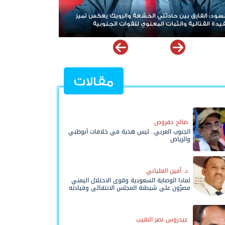
شعة والرويك يعكس تميز
هاني بن بريك: المجلس الانتقالي لا يختزل الجنوب.
ي للقوات الجنوبية
الصف للوصول لاستعادة الدولة أولوية تفرضها ال
مقالات
صالح حقروص
الجنوب العربي.. ليس هدية في خلافات أبوظبي
والرياض
د. أمين العلياني
لماذا الوصاية السعودية وقوى الاحتلال اليمني
مصرّون على شيطنة المجلس الانتقالي وقيادته
المفوضة وحواضنه الشعبية؟
عيدروس نصر النقيب