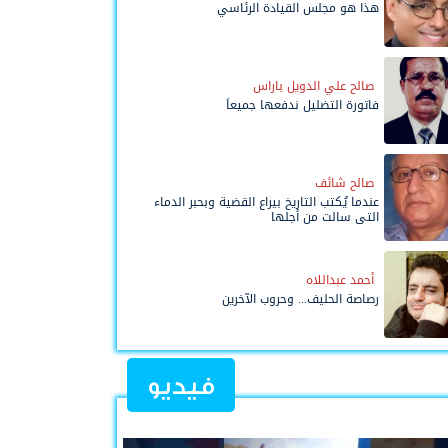
هذا هو مجلس القيادة الرئاسي
صالح علي الدويل باراس
فاتورة التضليل ندفعها جميعاً
صالح شائف
عندما يُكتب التاريخ بيراع القضية وبحبر الدماء
التي سالت من أجلها
أحمد عبداللاه
رصاصة الحليف... وحروب الآخرين
فيديو