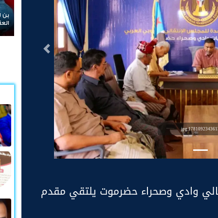
بن لسود: الفارق بين حادثتي الخشعة والرويك يعكس
العقيدة القتالية والثبات المعنوي للقوات الجنوبية
التالى
1781092343613.jp
تقالي وادي وصحراء حضرموت يلتقي مقدم