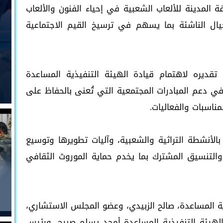
ة المدينة للألعاب الشعبية في إحياء الفنون والألعاب
جيال الناشئة بما يسهم في ترسيخ القيم الاجتماعية
تقديره لاهتمام قيادة الهيئة التنفيذية المساعدة
 في دعم المبادرات المجتمعية التي تُعنى بالحفاظ على
ناسبات والفعاليات.
بالأنشطة التراثية والشعبية، وآليات تطويرها وتوسيع
والتنسيق المشترك بما يخدم حماية الموروث الثقافي
ية المساعدة، صالح الزبيدي، وعضو المجلس الاستشاري،
 بالهيئة التنفيذية المساعدة أمجد يسلم صبيح، ورئيس