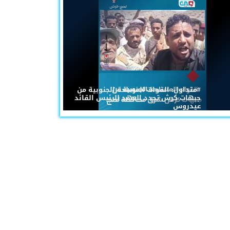
#متداول: القوات المسلحة الجنوبية من
جبهات كرش تجدد العهد للرئيس القائد
عيدروس