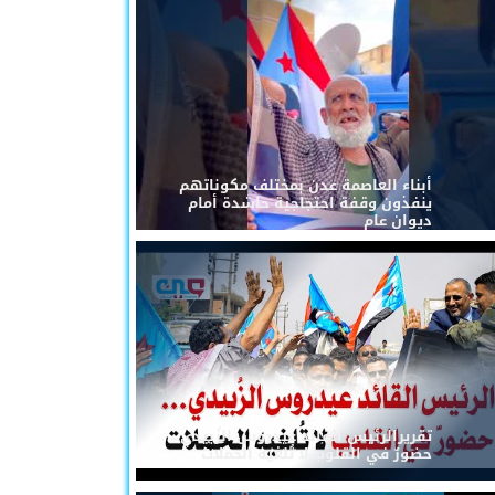
أبناء العاصمة عدن بمختلف مكوناتهم
ينفذون وقفة احتجاجية حاشدة أمام
ديوان عام
تقريرالرئيس القائد عيدروس الزُبيدي...
حضورٌ في القلوب لا تُلغيه الحملات