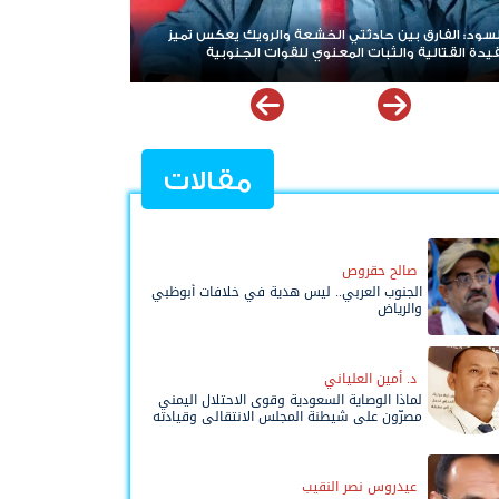
 تميز
هاني بن بريك: المجلس الانتقالي لا يختزل الجنوب.. وتوحيد
الصف للوصول لاستعادة الدولة أولوية تفرضها الحكمة
مقالات
صالح حقروص
الجنوب العربي.. ليس هدية في خلافات أبوظبي
والرياض
د. أمين العلياني
لماذا الوصاية السعودية وقوى الاحتلال اليمني
مصرّون على شيطنة المجلس الانتقالي وقيادته
المفوضة وحواضنه الشعبية؟
عيدروس نصر النقيب