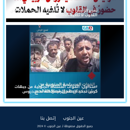
تقريرالرئيس القائد عيدروس الزُبيدي... حضورٌ في
القلوب لا تُلغيه الحملات
#متداول: القوات المسلحة الجنوبية من جبهات
كرش تجدد العهد للرئيس القائد عيدروس
(current)
(current)
عين الجنوب
إتصل بنا
جميع الحقوق محفوظة لـ عين الجنوب © 2024