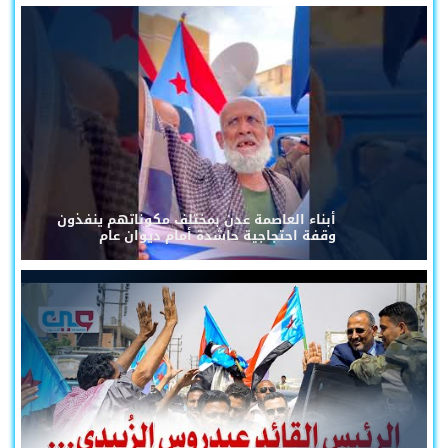
أبناء العاصمة عدن بمختلف مكوناتهم ينفذون
وقفة احتجاجية حاشدة أمام ديوان عام