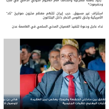
*ردود باهتة للشرعية والتحالف أمام الهجوم الحوثي الدامي في مأرب
وحضرموت*
استنزاف غير مسبوق.. حرب إيران تلتهم معظم مخزون صواريخ "ثاد"
الأمريكية وتدق ناقوس الخطر داخل البنتاغون
نداء عاجل ودعوة لتنفيذ العصيان المدني السلمي في العاصمة عدن
لس الانتقالي لا يختزل الجنوب.. وتوحيد الصف
لليوم الثالث على التوالي
دولة أولوية تفرضها الحكمة
تأكيد على مواصلة التصع