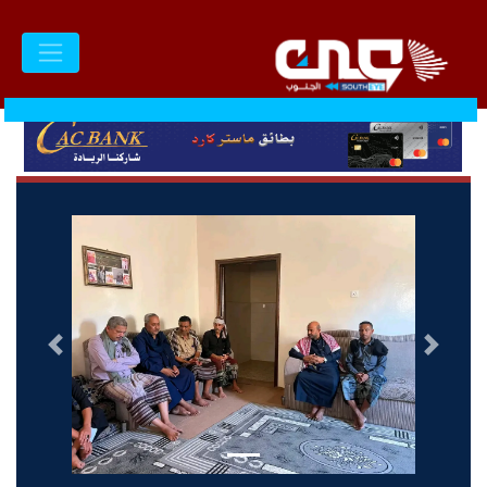
السابق
التالى