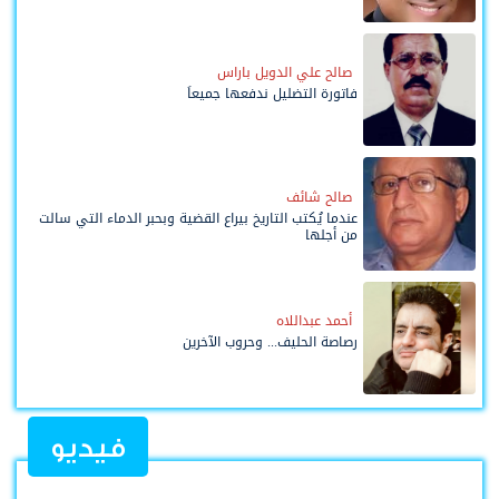
صالح علي الدويل باراس
فاتورة التضليل ندفعها جميعاً
صالح شائف
عندما يُكتب التاريخ بيراع القضية وبحبر الدماء التي سالت
من أجلها
أحمد عبداللاه
رصاصة الحليف... وحروب الآخرين
فيديو