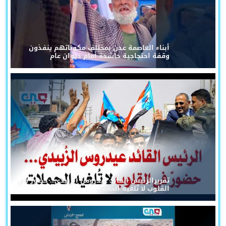
أبناء العاصمة عدن بمختلف مكوناتهم ينفذون
وقفة احتجاجية حاشدة أمام ديوان عام
تقريرالرئيس القائد عيدروس الزُبيدي... حضورٌ في
القلوب لا تُلغيه الحملات