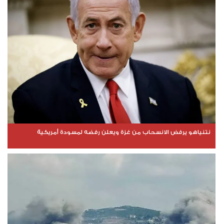
نتنياهو يرفض الانسحاب من غزة ويعلن رفضه لمسودة أمريكية