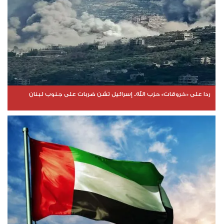
ردا على «خروقات» حزب الله.. إسرائيل تشن ضربات على جنوب لبنان