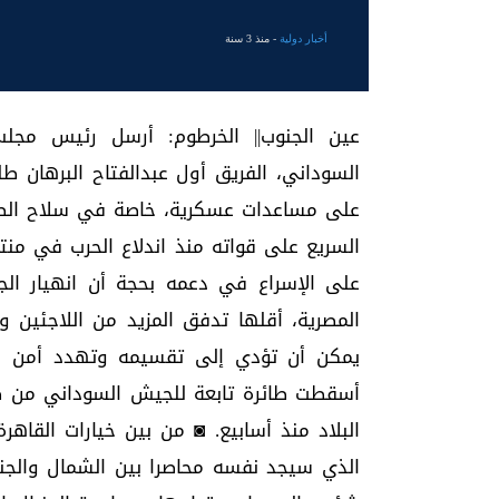
أخبار دولية
- منذ 3 سنة
عين الجنوب|| الخرطوم: أرسل رئيس مجلس
السوداني، الفريق أول عبدالفتاح البرهان طل
على مساعدات عسكرية، خاصة في سلاح الطير
السريع على قواته منذ اندلاع الحرب في منت
على الإسراع في دعمه بحجة أن انهيار ا
المصرية، أقلها تدفق المزيد من اللاجئين و
يمكن أن تؤدي إلى تقسيمه وتهدد أمن مصر
أسقطت طائرة تابعة للجيش السوداني من طر
البلاد منذ أسابيع. ◙ من بين خيارات القاه
الذي سيجد نفسه محاصرا بين الشمال والجنو