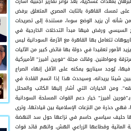
رهان بمعدات عسكرية، بعد تواتر تقارير أجنبية أشارت
على تمسك القاهرة بالثابت المصري المتعلق برفض
ن شأنه أن يزيد الوضع سوءا، مستندة إلى تصريحات
ح السيسي ورفض فيها مبدأ التدخلات الخارجية في
ريوهات تتعامل بها القاهرة مع الأزمة السودانية ليس
يد الأمور تعقيدا في دولة بها فائض كبير من الآليات
قة ومواطنين. وقالت مجلة “فورين أفيرز” الأميركية
يها، يُوجد سيناريو يمكنه على الأقل إنهاء الصراع
بين شيئا يريدانه، وسيحدث هذا إذا اتسم القادة في
قه”. ومن الخيارات التي أشار إليها الكاتب والمحلل
فورين أفيرز” خيار دعم القوات المسلحة السودانية
فهي حذرة من النزعات الإسلامية بين قيادتها، وترى
 أنها حليف سياسي حاسم في نزاعها حول سد النهضة
ية المائية وقطاعها الزراعي الهش. واتهم قائد قوات