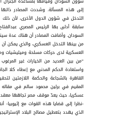
شؤون السودان وقيامها بمساعدة الجنرال الب
إلى هذه المسألة. وشددت المصادر ذاتها 
التدخل في شؤون الدول الأخرى، لأن ذلك م
سابقة أدلى بها الرئيس المصري عبدالفتا
السودان. وأضافت المصادر أن هناك عدة سينا
من بينها التدخل العسكري، والذي يمكن أن يز
العسكرية لدى حركات مسلحة وميليشيات ومرتز
“من بين العديد من الخيارات غير المرغوب ف
واستعادة الحكم المدني مع إعطاء كلا الجان
القاهرة بالشجاعة والحكمة اللازمتين لتحقي
المقيم في برلين محمود سالم في مقاله بـ”
عسكريا، حيث يعدّ موقف مصر تجاهها معقدا، 
-نظرا إلى قضايا هذه القوات مع إثيوبيا-
الذي يهدد بتعطيل مصالح البلاد الإستراتيج