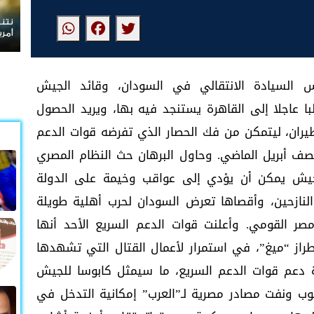
نتنياهو يرفض الانسحاب من غزة ويعلن رفضه لمسودة
أمريكية
 السيادة الانتقالي في السودان، وقائد الجيش
با عاجلا إلى القاهرة يستنجد فيه بها، ويريد الحصول
ان، ليتمكن من فك الحصار الذي تفرضه قوات الدعم
صف أبريل الماضي. وحاول البرهان حث النظام المصري
لجيش يمكن أن يؤدي إلى عواقب وخيمة على الدولة
النازحين، وأقصاها تعرض السودان لحرب أهلية طويلة
 القومي. وأعلنت قوات الدعم السريع الأحد أنها
از “ميغ”، في استمرار لأعمال القتال التي تشهدها
رة دعم قوات الدعم السريع، ما سيمثل كابوسا للجيش
ب ونفت مصادر مصرية لـ”العرب” إمكانية التدخل في