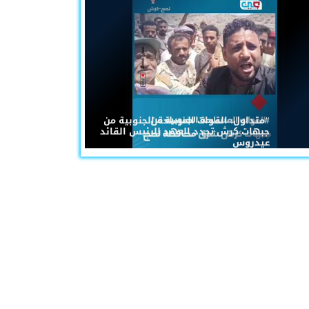
#متداول: القوات المسلحة الجنوبية من
جبهات كرش تجدد العهد للرئيس القائد
عيدروس