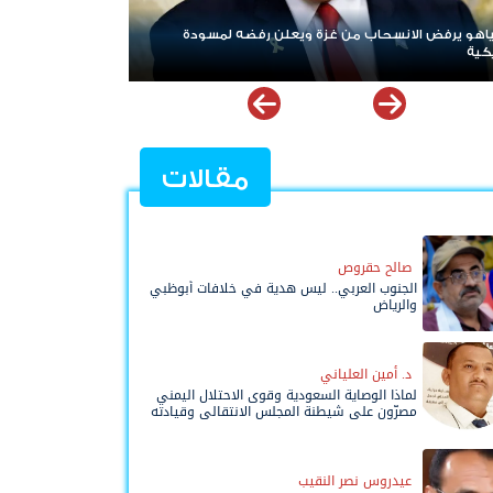
ردا على «خروقات» حزب الله.. إسرائيل تشن ضربات على جنوب
لبنان
مقالات
صالح حقروص
الجنوب العربي.. ليس هدية في خلافات أبوظبي
والرياض
د. أمين العلياني
لماذا الوصاية السعودية وقوى الاحتلال اليمني
مصرّون على شيطنة المجلس الانتقالي وقيادته
المفوضة وحواضنه الشعبية؟
عيدروس نصر النقيب