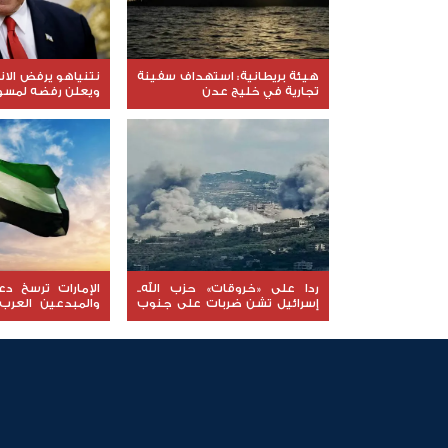
هيئة بريطانية: استهداف سفينة
نتنياهو يرفض الا
تجارية في خليج عدن
ويعلن رفضه لمسود
ردا على «خروقات» حزب الله..
الإمارات ترسخ د
إسرائيل تشن ضربات على جنوب
والمبدعين العرب
لبنان
نوعية ملهمة