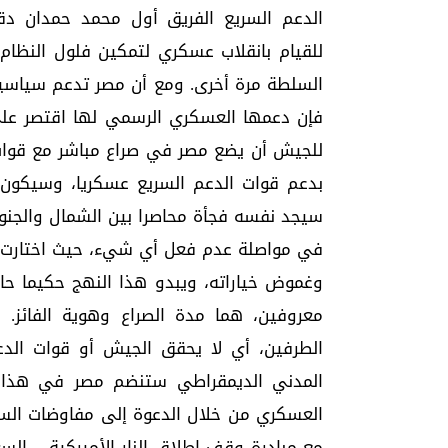
الدعم السريع الفريق أول محمد حمدان دقلو
للقيام بانقلاب عسكري لتمكين فلول النظام
السلطة مرة أخرى. ومع أن مصر تدعم سياسيا 
فإن دعمها العسكري الرسمي لها اقتصر على
للجيش أن يضع مصر في صراع مباشر مع قوات ال
بدعم قوات الدعم السريع عسكريا، وسيكون ا
سيجد نفسه فجأة محاصرا بين الشمال والجنوب. 
في مواصلة عدم فعل أي شيء، حيث اختارت مصر
وغموض خياراته، ويبدو هذا النهج حكيما حال
معروفين، هما مدة الصراع وهوية الفائز. و
الطرفين، أي لا يحقق الجيش أو قوات الدعم
المدني الديمقراطي ستنضم مصر في هذا الس
العسكري من خلال الدعوة إلى مفاوضات السل
مع مبادرة وقف إطلاق النار الأميركية – ال