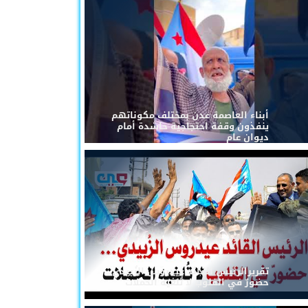
أبناء العاصمة عدن بمختلف مكوناتهم
ينفذون وقفة احتجاجية حاشدة أمام
ديوان عام
تقريرالرئيس القائد عيدروس الزُبيدي...
حضورٌ في القلوب لا تُلغيه الحملات