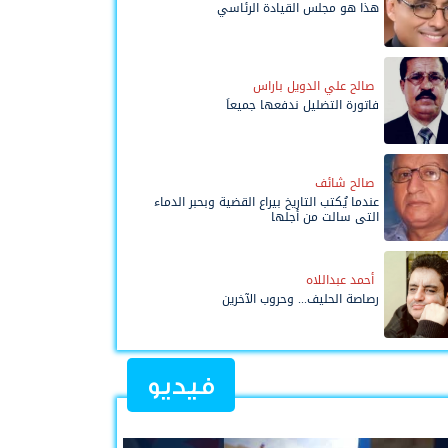
هذا هو مجلس القيادة الرئاسي
صالح علي الدويل باراس
فاتورة التضليل ندفعها جميعاً
صالح شائف
عندما يُكتب التاريخ بيراع القضية وبحبر الدماء
التي سالت من أجلها
أحمد عبداللاه
رصاصة الحليف... وحروب الآخرين
فيديو