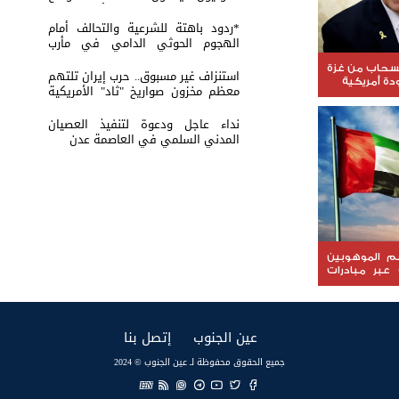
عسكرية في حضرموت ومأرب اليمنية
بوابل من الصواريخ والطائرات المسيّرة
*ردود باهتة للشرعية والتحالف أمام
الهجوم الحوثي الدامي في مأرب
وحضرموت*
نسحاب من غزة
استنزاف غير مسبوق.. حرب إيران تلتهم
ة أمريكية
معظم مخزون صواريخ "ثاد" الأمريكية
وتدق ناقوس الخطر داخل البنتاغون
نداء عاجل ودعوة لتنفيذ العصيان
المدني السلمي في العاصمة عدن
عم الموهوبين
 عبر مبادرات
(current)
(current)
عين الجنوب
إتصل بنا
جميع الحقوق محفوظة لـ عين الجنوب © 2024
EN