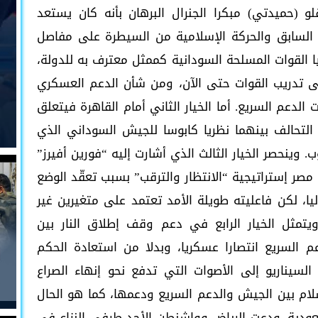
 (حميدتي) مبكرا الجنرال البرهان بأنه كان يستعد
 السابق والحركة الإسلامية من السيطرة على مفاصل
القوات المسلحة السودانية كممثل معترف به للدولة،
 تدريب القوات حتى الآن، ومن شأن الدعم العسكري
دعم السريع. أما الخيار الثاني أمام القاهرة فيتعلق
لتحالف بينهما نظريا كابوسا للجيش السوداني الذي
وينحصر الخيار الثالث الذي أشارت إليه “فورين أفيرز”
 إستراتيجية “الانتظار والترقب” بسبب تعقّد الوضع
يا، لكن فاعليته طويلة الأمد تعتمد على متغيرين غير
يتمثل الخيار الرابع في دعم وقف إطلاق النار بين
 السريع انتصارا عسكريا، وبدلا من استعادة الحكم
يناريو إلى الأصوات التي تدفع نحو إنهاء الصراع
ام بين الجيش والدعم السريع ودعمها، كما هو الحال
سعودية. ودعت الرياض وواشنطن الأحد طرفي النزاع في