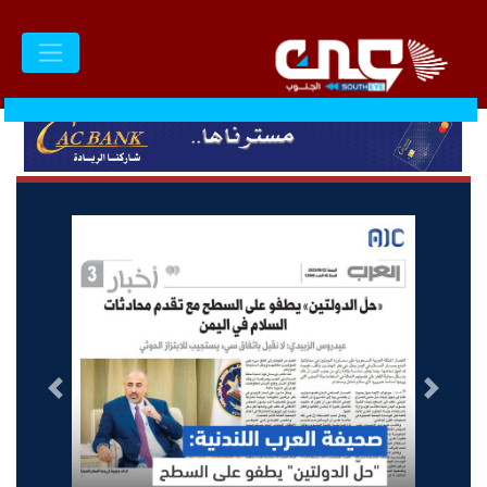
السابق
التالى