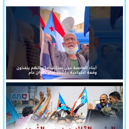
أبناء العاصمة عدن بمختلف مكوناتهم ينفذون
وقفة احتجاجية حاشدة أمام ديوان عام