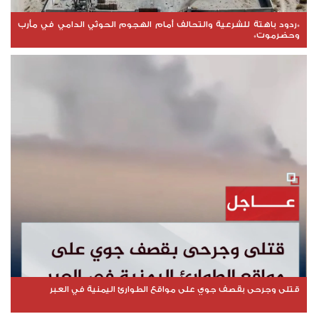
*ردود باهتة للشرعية والتحالف أمام الهجوم الحوثي الدامي في مأرب
وحضرموت*
قتلى وجرحى بقصف جوي على مواقع الطوارئ اليمنية في العبر