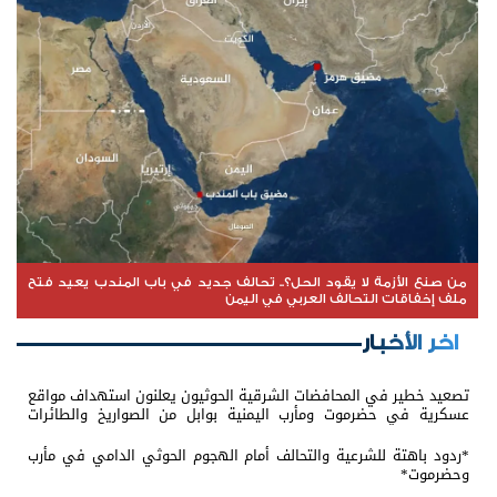
من صنع الأزمة لا يقود الحل؟.. تحالف جديد في باب المندب يعيد فتح
ملف إخفاقات التحالف العربي في اليمن
اخر الأخبار
تصعيد خطير في المحافضات الشرقية الحوثيون يعلنون استهداف مواقع
عسكرية في حضرموت ومأرب اليمنية بوابل من الصواريخ والطائرات
المسيّرة
*ردود باهتة للشرعية والتحالف أمام الهجوم الحوثي الدامي في مأرب
وحضرموت*