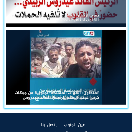
تقريرالرئيس القائد عيدروس الزُبيدي... حضورٌ في
القلوب لا تُلغيه الحملات
#متداول: القوات المسلحة الجنوبية من جبهات
كرش تجدد العهد للرئيس القائد عيدروس
(current)
(current)
عين الجنوب
إتصل بنا