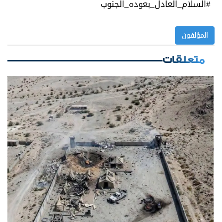
#السلام_العادل_بعوده_الجنوب
المؤلفون
متعلقات