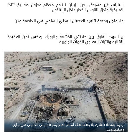
استنزاف غير مسبوق.. حرب إيران تلتهم معظم مخزون صواريخ "ثاد"
الأمريكية وتدق ناقوس الخطر داخل البنتاغون
نداء عاجل ودعوة لتنفيذ العصيان المدني السلمي في العاصمة عدن
بن لسود: الفارق بين حادثتي الخشعة والرويك يعكس تميز العقيدة
القتالية والثبات المعنوي للقوات الجنوبية
قتلى وجرحى بقصف جوي على مواقع الطوارئ اليمنية في العبر