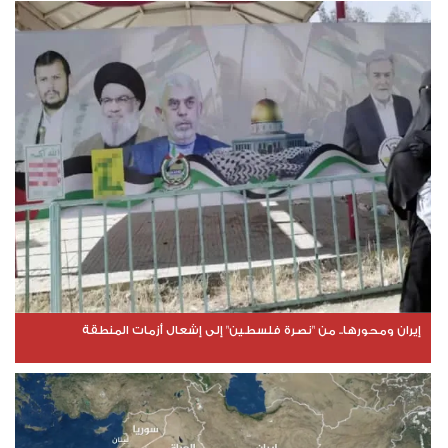
إيران ومحورها.. من "نصرة فلسطين" إلى إشعال أزمات المنطقة