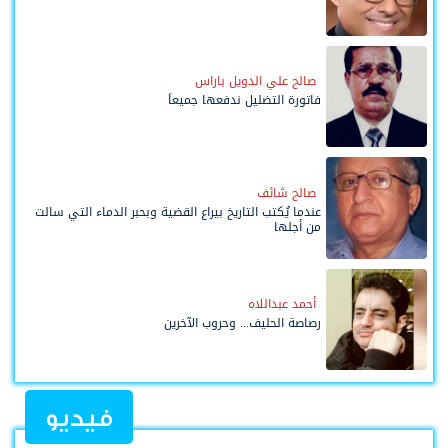
صالح علي الدويل باراس
فاتورة التضليل ندفعها جميعاً
صالح شائف
عندما يُكتب التاريخ بيراع القضية وبحبر الدماء التي سالت
من أجلها
أحمد عبداللاه
رصاصة الحليف... وحروب الآخرين
فيديو