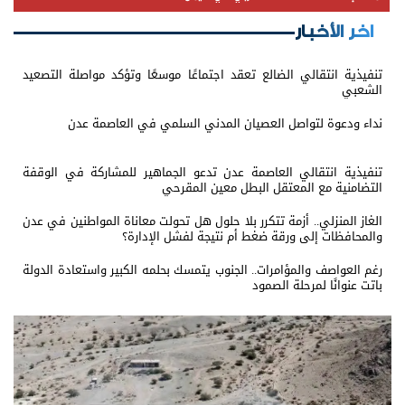
اخر الأخبار
تنفيذية انتقالي الضالع تعقد اجتماعًا موسعًا وتؤكد مواصلة التصعيد
الشعبي
نداء ودعوة لتواصل العصيان المدني السلمي في العاصمة عدن
تنفيذية انتقالي العاصمة عدن تدعو الجماهير للمشاركة في الوقفة
التضامنية مع المعتقل البطل معين المقرحي
الغاز المنزلي.. أزمة تتكرر بلا حلول هل تحولت معاناة المواطنين في عدن
والمحافظات إلى ورقة ضغط أم نتيجة لفشل الإدارة؟
رغم العواصف والمؤامرات.. الجنوب يتمسك بحلمه الكبير واستعادة الدولة
باتت عنوانًا لمرحلة الصمود