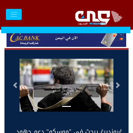
السابق
التالى
غروندبرغ يبحث في "موسكو"
دعم جهود إحلال السلام
بـ"اليمن"
غروندبرغ يبحث في "موسكو" دعم جهود