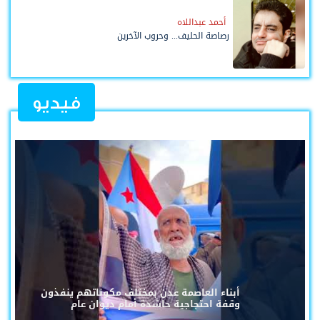
أحمد عبداللاه
رصاصة الحليف... وحروب الآخرين
فيديو
أبناء العاصمة عدن بمختلف مكوناتهم ينفذون
وقفة احتجاجية حاشدة أمام ديوان عام