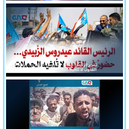
تقريرالرئيس القائد عيدروس الزُبيدي... حضورٌ في
القلوب لا تُلغيه الحملات