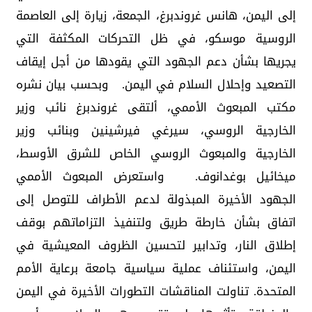
إلى اليمن، هانس غروندبرغ، الجمعة، زيارة إلى العاصمة
الروسية موسكو، في ظل التحركات المكثفة التي
يجريها بشأن دعم الجهود التي يقودها من أجل إيقاف
التصعيد وإحلال السلام في اليمن. وبحسب بيان نشره
مكتب المبعوث الأممي، ألتقى غروندبرغ نائب وزير
الخارجية الروسي، سيرغي فيرشينين وبنائب وزير
الخارجية والمبعوث الروسي الخاص للشرق الأوسط،
ميخائيل بوغدانوف. واستعرض المبعوث الأممي
الجهود الأخيرة المبذولة لدعم الأطراف للتوصل إلى
اتفاق بشأن خارطة طريق ولتنفيذ التزاماتهم بوقف
إطلاق النار، وتدابير لتحسين الظروف المعيشية في
اليمن، واستئناف عملية سياسية جامعة برعاية الأمم
المتحدة. تناولت المناقشات التطورات الأخيرة في اليمن