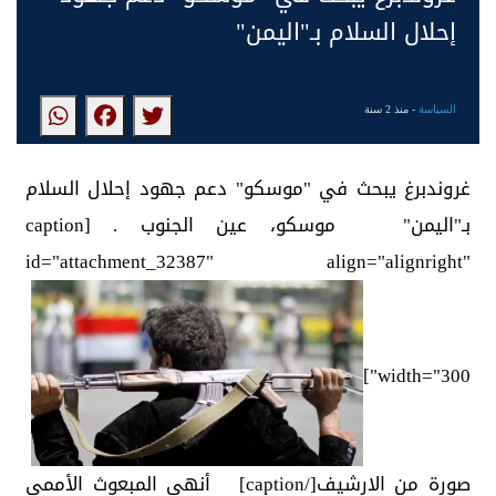
إحلال السلام بـ"اليمن"
السياسة
- منذ 2 سنة
غروندبرغ يبحث في "موسكو" دعم جهود إحلال السلام
بـ"اليمن" موسكو، عين الجنوب . [caption
id="attachment_32387" align="alignright"
width="300"]
صورة من الارشيف[/caption] أنهى المبعوث الأممي