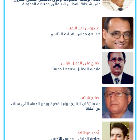
على شيطنة المجلس الانتقالي وقيادته المفوضة
وحواضنه الشعبية؟
عيدروس نصر النقيب
هذا هو مجلس القيادة الرئاسي
صالح علي الدويل باراس
فاتورة التضليل ندفعها جميعاً
صالح شائف
عندما يُكتب التاريخ بيراع القضية وبحبر الدماء التي سالت
من أجلها
أحمد عبداللاه
رصاصة الحليف... وحروب الآخرين