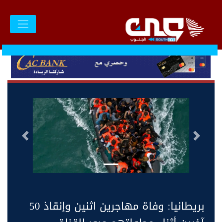
السابق
التالى
بريطانيا: وفاة مهاجرين اثنين وإنقاذ 50