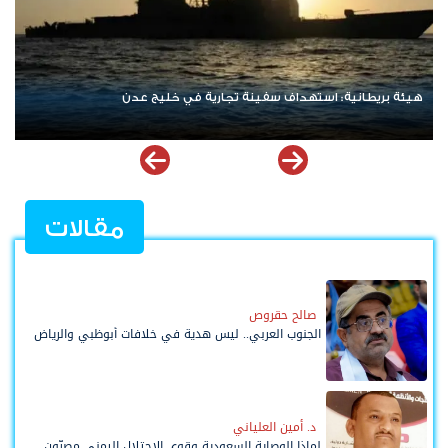
نتنياهو يرفض الانسحاب من غزة ويعلن رفضه لمسودة أمريكية
مقالات
صالح حقروص
الجنوب العربي.. ليس هدية في خلافات أبوظبي والرياض
د. أمين العلياني
لماذا الوصاية السعودية وقوى الاحتلال اليمني مصرّون