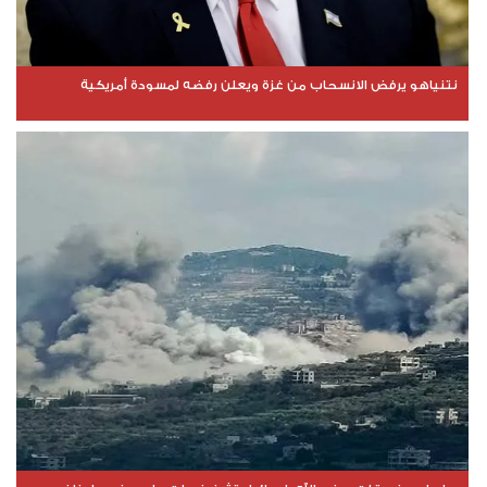
نتنياهو يرفض الانسحاب من غزة ويعلن رفضه لمسودة أمريكية