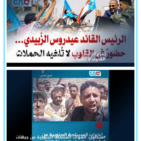
تقريرالرئيس القائد عيدروس الزُبيدي... حضورٌ في
القلوب لا تُلغيه الحملات
#متداول: القوات المسلحة الجنوبية من جبهات