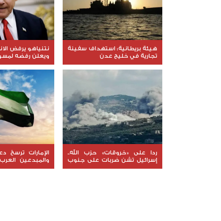
هيئة بريطانية: استهداف سفينة
نتنياهو يرفض الا
تجارية في خليج عدن
ويعلن رفضه لمسود
ردا على «خروقات» حزب الله..
الإمارات ترسخ د
إسرائيل تشن ضربات على جنوب
والمبدعين العرب
لبنان
نوعية ملهمة