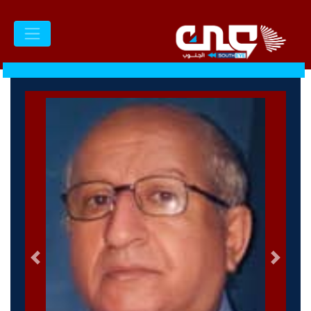
السابق
التالى