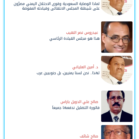
لماذا الوصاية السعودية وقوى الاحتلال اليمني مصرّون
على شيطنة المجلس الانتقالي وقيادته المفوضة
وحواضنه الشعبية؟
عيدروس نصر النقيب
هذا هو مجلس القيادة الرئاسي
د. أمين العلياني
لهذا.. نحن لسنا يمنيين، بل جنوبيين عرب
صالح علي الدويل باراس
فاتورة التضليل ندفعها جميعاً
صالح شائف