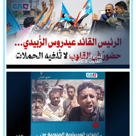
تقريرالرئيس القائد عيدروس الزُبيدي... حضورٌ في
القلوب لا تُلغيه الحملات