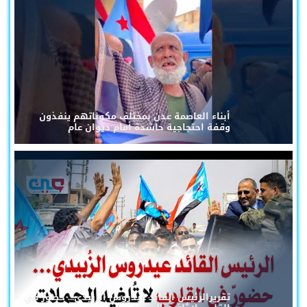
أبناء العاصمة عدن بمختلف مكوناتهم ينفذون
وقفة احتجاجية حاشدة أمام ديوان عام
تقريرالرئيس القائد عيدروس الزُبيدي... حضورٌ في