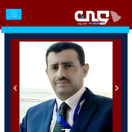
السابق
التالى