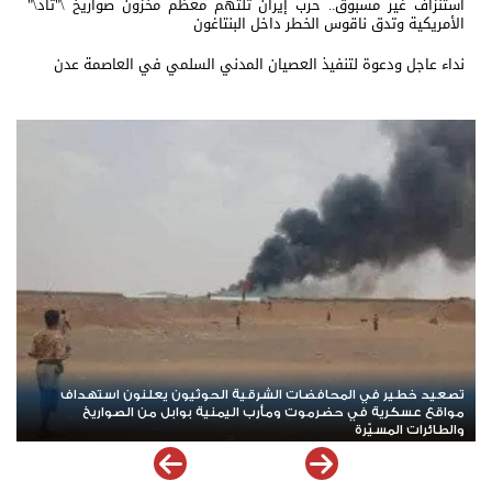
استنزاف غير مسبوق.. حرب إيران تلتهم معظم مخزون صواريخ \"ثاد\"
الأمريكية وتدق ناقوس الخطر داخل البنتاغون
نداء عاجل ودعوة لتنفيذ العصيان المدني السلمي في العاصمة عدن
*ردود باهتة للشرعية والتحالف أمام الهجوم الحوثي الدامي في مأرب
وحضرموت*