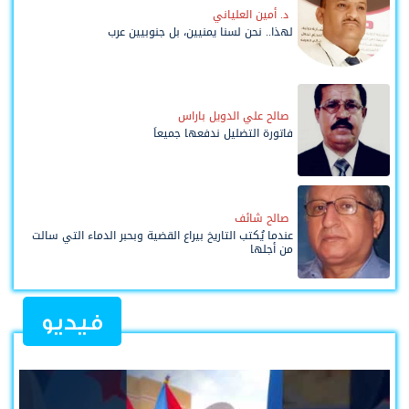
د. أمين العلياني
لهذا.. نحن لسنا يمنيين، بل جنوبيين عرب
صالح علي الدويل باراس
فاتورة التضليل ندفعها جميعاً
صالح شائف
عندما يُكتب التاريخ بيراع القضية وبحبر الدماء التي سالت
من أجلها
فيديو