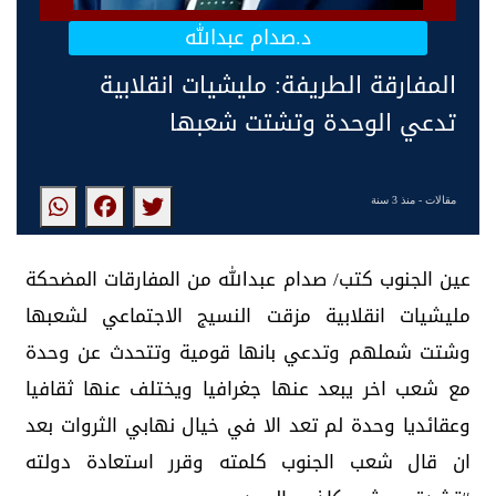
د.صدام عبدالله
المفارقة الطريفة: مليشيات انقلابية
تدعي الوحدة وتشتت شعبها
مقالات
- منذ 3 سنة
عين الجنوب كتب/ صدام عبدالله من المفارقات المضحكة
مليشيات انقلابية مزقت النسيج الاجتماعي لشعبها
وشتت شملهم وتدعي بانها قومية وتتحدث عن وحدة
مع شعب اخر يبعد عنها جغرافيا ويختلف عنها ثقافيا
وعقائديا وحدة لم تعد الا في خيال نهابي الثروات بعد
ان قال شعب الجنوب كلمته وقرر استعادة دولته