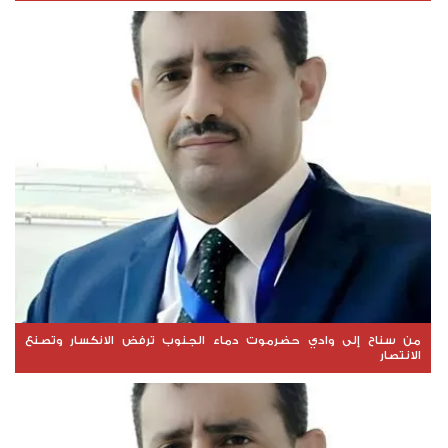
من سناح إلى وادي حضرموت دماء الجنوب ترفض الانكسار وتصنع
الانتصار