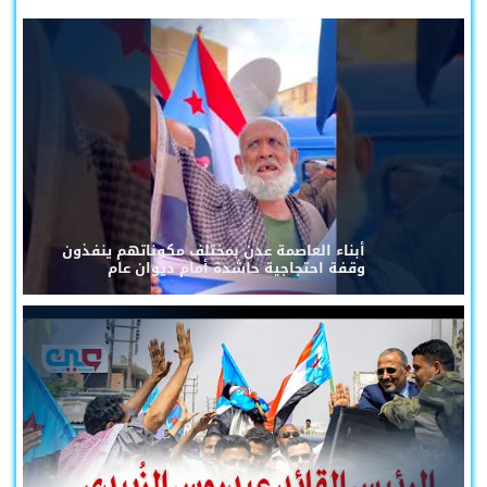
أبناء العاصمة عدن بمختلف مكوناتهم ينفذون
وقفة احتجاجية حاشدة أمام ديوان عام