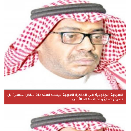
السرديةُ الجنوبية في الذاكرة العربية ليست استدعاءً لماضٍ منسيّ، بل
نبضٌ متصلٌ منذ الأحقاف الأولى