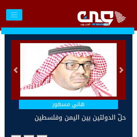
السابق
التالى
هاني مسهور
حلّ الدولتين بين اليمن وفلسطين