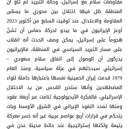
مفاوضات سلام مع إسرائيل، وحالة التبريد لم تلغ أن
المنطقة ظل فيها اختلال بين محوري ما يسمّى
المقاومة والاعتدال. عند توقيت السابع من أكتوبر 2023
أوعز الإيرانيون في ما يبدو لحركة حماس أن تشنّ
هجوماً على إسرائيل، يمكن وصف الحدث أنه انقلاب
على مسار التبريد السياسي في المنطقة، فالإيرانيون
يدركون أن الوصول إلى اتفاق سلام سعودي –
إسرائيلي سيدخلهم في عزلة سياسية، ومنذ العام
1979 قدمت إيران الخمينية نفسها باعتبارها حاملة للواء
المضطهدين وأنها ستحرر القدس من يد الاحتلال
الإسرائيلي، فالفكرة الأيديولوجية تنامت عبر أربعة عقود
ومنها تمدد النفوذ الإيراني في الشرق الأوسط وبات
يتحكم في قرارات أربع عواصم عربية غير أنه خسر معركة
يتيمة ولكنها إستراتيجية عند حائط مدينة عدن في