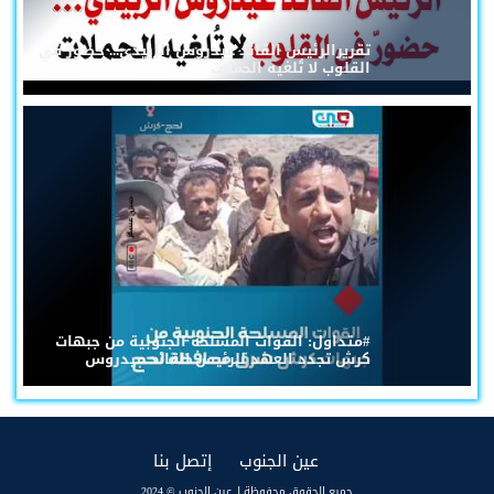
تقريرالرئيس القائد عيدروس الزُبيدي... حضورٌ في
القلوب لا تُلغيه الحملات
#متداول: القوات المسلحة الجنوبية من جبهات
كرش تجدد العهد للرئيس القائد عيدروس
(current)
(current)
عين الجنوب
إتصل بنا
جميع الحقوق محفوظة لـ عين الجنوب © 2024