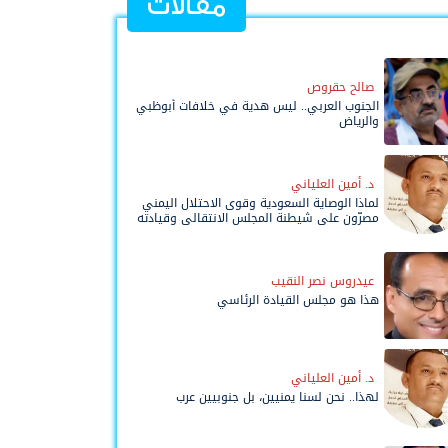
مقالات
صالح حقروص
الجنوب العربي.. ليس هدية في خلافات أبوظبي
والرياض
د. أمين العلياني
لماذا الوصاية السعودية وقوى الاحتلال اليمني
مصرّون على شيطنة المجلس الانتقالي وقيادته
المفوضة وحواضنه الشعبية؟
عيدروس نصر النقيب
هذا هو مجلس القيادة الرئاسي
د. أمين العلياني
لهذا.. نحن لسنا يمنيين، بل جنوبيين عرب