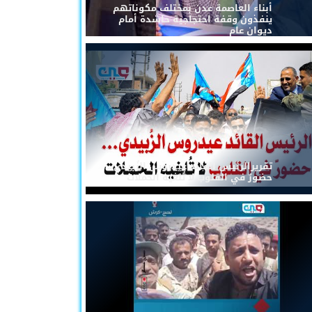
أبناء العاصمة عدن بمختلف مكوناتهم
ينفذون وقفة احتجاجية حاشدة أمام
ديوان عام
تقريرالرئيس القائد عيدروس الزُبيدي...
حضورٌ في القلوب لا تُلغيه الحملات