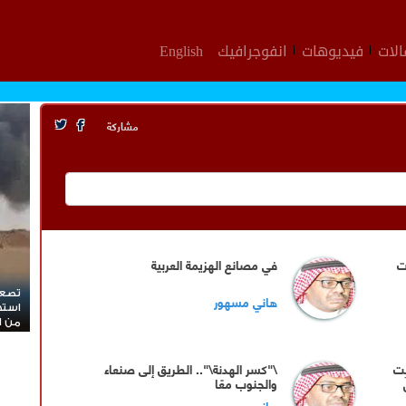
لات
فيديوهات
انفوجرافيك
English
مشاركة
ت
في مصانع الهزيمة العربية
تصعي
هاني مسهور
استه
من ال
ست
\"كسر الهدنة\".. الطريق إلى صنعاء
والجنوب معًا
هاني مسهور