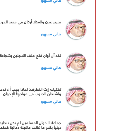
تحرير عدن والمكلا أركان في معبد الحرية
هاني مسهور
لقد آن آوان فتح ملف اللاجئين بشجاعة
هاني مسهور
تفكيك إرث التطرف: لماذا يجب أن تدع
واشنطن الجنوب في مواجهة الإخوان
باليمن؟\"
هاني مسهور
جماعة الاخوان المسلمين لم تكن تنظيما
دينياً بقدر ما كانت ماكينة دعائية ضخمة