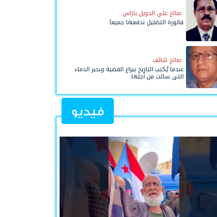
صالح علي الدويل باراس
فاتورة التضليل ندفعها جميعاً
صالح شائف
عندما يُكتب التاريخ بيراع القضية وبحبر الدماء
التي سالت من أجلها
فيديو