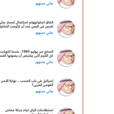
اخترقت التعليم والاعلام
هاني مسهور
اتفاق استوكهولم استكمال لمسار عبثي
تكرس في اليمن منذ أن تزاوجت الملكية
بالجمهورية في زواج سياسي غير مشرو
هاني مسهور
السابع من يوليو 1994، عندما انتهكت
كل القيم التي يفترض أن يصونها الضم
الإنساني
هاني مسهور
إسرائيل في باب المندب .. نهاية الأمن
القومي العربي؟
هاني مسهور
استطلاعات الراي تجاه حركة حماس
وسلوكها السياسي