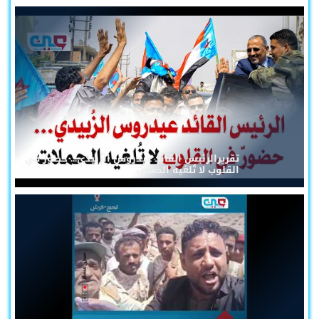
تقريرالرئيس القائد عيدروس الزُبيدي... حضورٌ في
القلوب لا تُلغيه الحملات