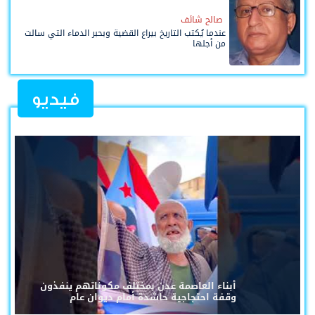
صالح شائف
عندما يُكتب التاريخ بيراع القضية وبحبر الدماء التي سالت
من أجلها
فيديو
أبناء العاصمة عدن بمختلف مكوناتهم ينفذون
وقفة احتجاجية حاشدة أمام ديوان عام