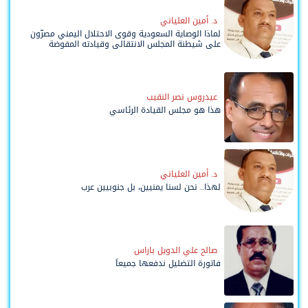
د. أمين العلياني
لماذا الوصاية السعودية وقوى الاحتلال اليمني مصرّون
على شيطنة المجلس الانتقالي وقيادته المفوضة
وحواضنه الشعبية؟
عيدروس نصر النقيب
هذا هو مجلس القيادة الرئاسي
د. أمين العلياني
لهذا.. نحن لسنا يمنيين، بل جنوبيين عرب
صالح علي الدويل باراس
فاتورة التضليل ندفعها جميعاً