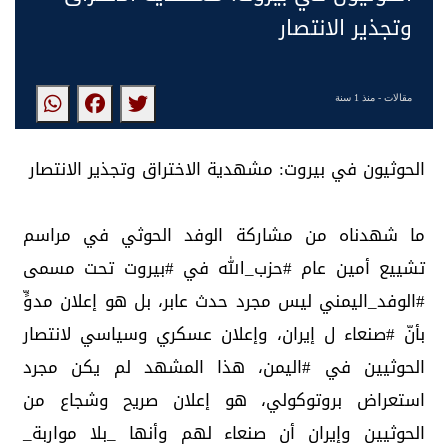
وتجذير الانتصار
مقالات
- منذ 1 سنة
‏الحوثيون في بيروت: مشهدية الاختراق وتجذير الانتصار
ما شهدناه من مشاركة الوفد الحوثي في مراسم
تشييع أمين عام ‎#حزب_الله في ‎#بيروت تحت مسمى
‎#الوفد_اليمني ليس مجرد حدث عابر، بل هو إعلان مدوٍّ
بأنّ ‎#صنعاء ل إيران، وإعلان عسكري وسياسي لانتصار
الحوثيين في ‎#اليمن، هذا المشهد لم يكن مجرد
استعراض بروتوكولي، هو إعلان صريح وشجاع من
الحوثيين وإيران أن صنعاء لهم وأنها _بلا مواربة_