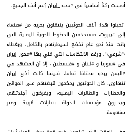
أصبحت ركناً أساسياً في ‎#محور_إيران رُغم أنف الجميع.
تخيلوا هذا: آلاف الحوثيين ينتقلون بحرية من ‎#صنعاء
إلى ‎#بيروت، مستخدمين الخطوط الجوية اليمنية التي
باتت منذ نحو عام تخضع لسيطرتهم بالكامل، وبغطاء
\"شرعي\"، ورغم الانتكاسات التي مُني بها ‎#محور_إيران
في ‎#سوريا و ‎#لبنان و ‎#فلسطين ، إلا أن المشهد في
‎#اليمن يبدو مختلفا تماما، فبينما كانت أذرع إيران
تتهاوى، كان الحوثيون يحكمون قبضتهم على الموانئ
والمطارات والطائرات اليمنية، ويفرضون أجندتهم،
ويديرون مؤسسات الدولة بتنازلات مُريبة وغير
مفهومة.
وفي الوقت الذي تراجعت فيه قوة بعض الميليشيات