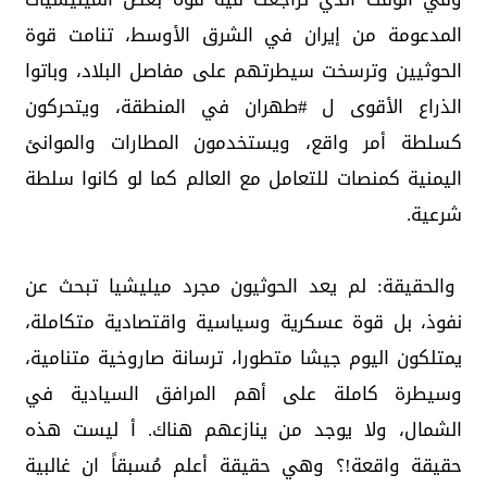
المدعومة من إيران في الشرق الأوسط، تنامت قوة
الحوثيين وترسخت سيطرتهم على مفاصل البلاد، وباتوا
الذراع الأقوى ل ‎#طهران في المنطقة، ويتحركون
كسلطة أمر واقع، ويستخدمون المطارات والموانئ
اليمنية كمنصات للتعامل مع العالم كما لو كانوا سلطة
شرعية.
والحقيقة: لم يعد الحوثيون مجرد ميليشيا تبحث عن
نفوذ، بل قوة عسكرية وسياسية واقتصادية متكاملة،
يمتلكون اليوم جيشا متطورا، ترسانة صاروخية متنامية،
وسيطرة كاملة على أهم المرافق السيادية في
الشمال، ولا يوجد من ينازعهم هناك. أ ليست هذه
حقيقة واقعة!؟ وهي حقيقة أعلم مُسبقاً ان غالبية