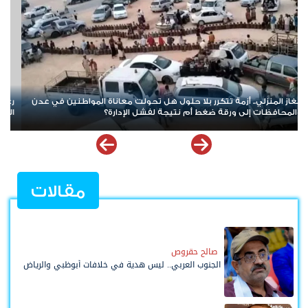
رغم العواصف والمؤامرات.. الجنوب يتمسك بحلمه الكبير واستعادة
قو
الدولة باتت عنوانًا لمرحلة الصمود
مقالات
صالح حقروص
الجنوب العربي.. ليس هدية في خلافات أبوظبي والرياض