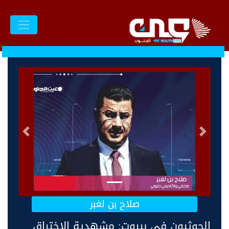
السابق
التالى
صلاح بن لغبر
الحوثيون في بيروت: مشهدية الاختراق