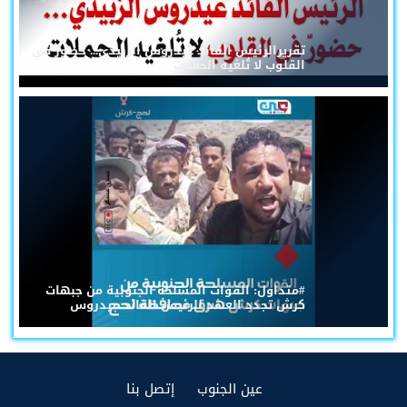
تقريرالرئيس القائد عيدروس الزُبيدي... حضورٌ في
القلوب لا تُلغيه الحملات
#متداول: القوات المسلحة الجنوبية من جبهات
كرش تجدد العهد للرئيس القائد عيدروس
(current)
(current)
عين الجنوب
إتصل بنا