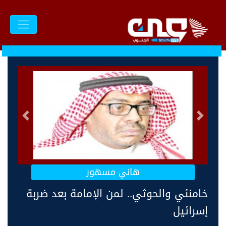
السابق
التالى
هاني مسهور
خامنئي والحوثي.. لمن الإمامة بعد ضربة
إسرائيل