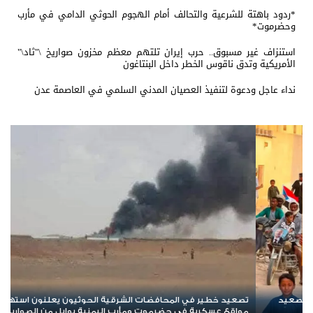
المسيّرة
*ردود باهتة للشرعية والتحالف أمام الهجوم الحوثي الدامي في مأرب
وحضرموت*
استنزاف غير مسبوق.. حرب إيران تلتهم معظم مخزون صواريخ \"ثاد\"
الأمريكية وتدق ناقوس الخطر داخل البنتاغون
نداء عاجل ودعوة لتنفيذ العصيان المدني السلمي في العاصمة عدن
*ردود باهتة للشرعية والتحالف أمام الهجوم الحوثي الدامي في مأرب
وحضرموت*