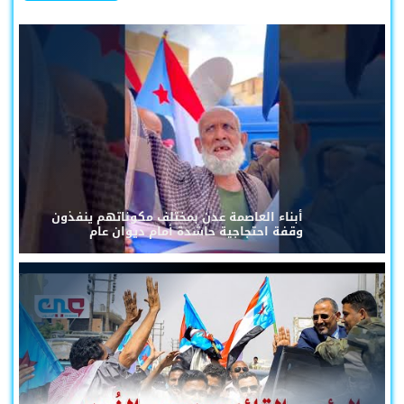
أبناء العاصمة عدن بمختلف مكوناتهم ينفذون
وقفة احتجاجية حاشدة أمام ديوان عام