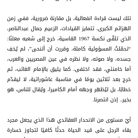
تلك ليست قراءة انفعالية، بل مقارنة ضرورية، ففي زمن
الهزائم الكبرى، تتمايز القيادات، الزعيم جمال عبدالناصر،
الذي تلقّى نكسة 1967 القاسية، خرج إلى شعبه معلنًا:
“تحمّلتُ المسؤولية كاملة، وقررت أن أتنحى”، لم يُخفِ
جسده، ولا صوته، ولا نظره في عين المصريين والعرب،
أما خامنئي، فقد اختفى، كما يليق بالإمام الغائب، ثم
خرج بعد ثلاثين يومًا في مناسبة عاشورائية، لا ليقدّم
خطابًا، بل ليُظهِر وجهه أمام الكاميرا، ويُقال للناس، هو
بخير.. إذن انتصرنا.
أيّ مستوى من الانحدار العقائدي هذا الذي يجعل مجرد
بقاء الرجل على قيد الحياة حدثًا كافيًا لتجاوز خسارة