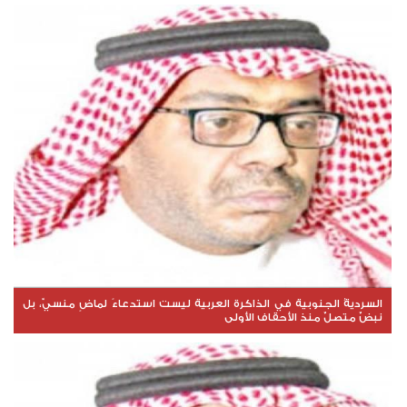
السرديةُ الجنوبية في الذاكرة العربية ليست استدعاءً لماضٍ منسيّ، بل
نبضٌ متصلٌ منذ الأحقاف الأولى