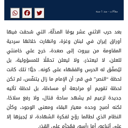
مقالات
- منذ 1 سنة
بعد حرب الاثني عشر يومًا المذلّة، التي سُحقت فيها
أوراق إيران في لبنان وغزة، وانهارت خلالها سردية
المقاومة من بيروت إلى صعدة، خرج علي خامنئي
للعلن، لا ليعتذر، ولا ليعلن تحمّلًا للمسؤولية، بل
ليُصفّق له الحرس والفقهاء على كونه.. حيًّا! تلك كانت
لحظة “النصر” في قم: أن الإمام ما زال يتنفّس، لم تكن
لحظة تقويم أو مراجعة أو مساءلة، بل لحظة تأليه
جديدة لزعيم لم يشهد ساحة قتال، ولا رفع سلاحًا،
لكنه أصبح وحده معيار البقاء ومعنى الوجود، وكأن
النظام الذي لطالما روّج لفكرة الشهادة، لا يُجيزها إلا
على أتباعه، أما رأسه، فمُحرَّم على القدَر.