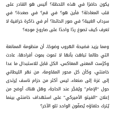
يكون حاضرًا في هذه اللحظة؟ أليس هو القادر على
قلب المعادلة؟ فأين هو؟ في قم؟ في صعدة؟ في
سرداب الغيبة؟ في صور الحائط؟ أم في ذاكرة خرافية لا
تعرف كيف تصوغ ردًا واحدًا على صاروخ موجه؟
ومما يزيد فضيحة الهروب وضوحًا، أن منظومة الممانعة
التي طالما تباهت بأنها لا تموت بموت أفرادها، عادت
وكرّست المعنى المعاكس، الكل قابل للاستبدال ما عدا
خامنئي، وكأن كل محور المقاومة، من نهر الليطاني
إلى غزة إلى صنعاء، ليس أكثر من حزام ناسف يُرتدى
حول “الإمام” ويُفجَّر عند الحاجة، وهل هناك أوضح من
إعلان “الفيتو الأميركي” على استهداف خامنئي بينما
يُترك حلفاؤه يُصفّون الواحد تلو الآخر؟