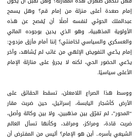
فهل تتحمّل طهران هذه المقارنة؟ وهل تقبل أن يكون
إمام صعدة أعلى منزلة من إمام قم؟ وهل يسمح
عبدالملك الحوثي لنفسه أصلًا أن يُفصح عن هذه
الأولوية المذهبية، وهو الذي يدين بوجوده المالي
والعسكري والسياسي لخامنئي؟ إننا أمام مأزق مزدوج:
إمام يدّعي التفويض الإلهي من غائب لم يُشاهد، وآخر
يدّعي الحضور الحي، لكنه لا يجرؤ على منازلة الإمام
الأعلى سياسيًا.
ووسط هذا الصراع اللامعلن، تسقط الحقائق على
الأرض كأشجار اليابسة، إسرائيل، حين ضربت مقار
“المحور”، لم تفرّق بين مذهبين، ولا بين وكالة وأصل،
ضربت قادة، ومراكز، ومراقد، وكأنها تسأل العالم
الشيعي بأسره.. أين هو الإمام؟ أليس من المفترض أن