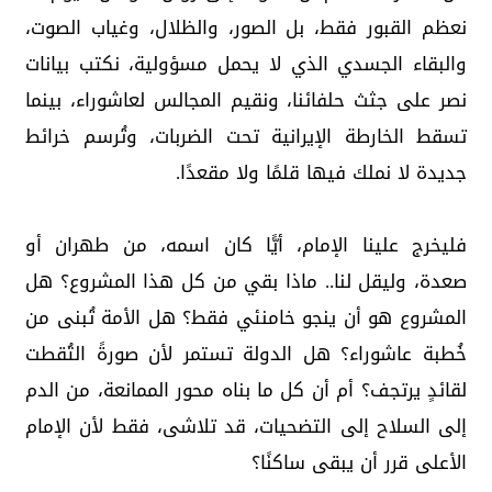
نعظم القبور فقط، بل الصور، والظلال، وغياب الصوت،
والبقاء الجسدي الذي لا يحمل مسؤولية، نكتب بيانات
نصر على جثث حلفائنا، ونقيم المجالس لعاشوراء، بينما
تسقط الخارطة الإيرانية تحت الضربات، وتُرسم خرائط
جديدة لا نملك فيها قلمًا ولا مقعدًا.
فليخرج علينا الإمام، أيًّا كان اسمه، من طهران أو
صعدة، وليقل لنا.. ماذا بقي من كل هذا المشروع؟ هل
المشروع هو أن ينجو خامنئي فقط؟ هل الأمة تُبنى من
خُطبة عاشوراء؟ هل الدولة تستمر لأن صورةً التُقطت
لقائدٍ يرتجف؟ أم أن كل ما بناه محور الممانعة، من الدم
إلى السلاح إلى التضحيات، قد تلاشى، فقط لأن الإمام
الأعلى قرر أن يبقى ساكنًا؟