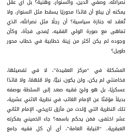
نصرالله، وصفي الدين، والسنوار، وهنية؟ بل أي عقل
يمكنه أن يبلع أن قائدًا محوريًا يسقط مثل السنوار، ولا
تُعقد له جنازة سياسية؟ أن رجلًا مثل نصرالله، الذي
تماهى مع صورة الولي الفقيه، يُمحى فجأة، وكأن
وجوده لم يكن أكثر من زينة خطابية في خطاب محور
طويل؟
المشكلة في “مركز العقيدة”، لا في تفصيلها،
فخامنئي لم يكن، ولن يكون، نبيًّا، ولا مُلهمًا، ولا قائدًا
عسكريًا، بل هو وليّ فقيه صعد إلى السلطة بوصفه
بديلاً مؤقتًا عن الإمام الغائب في نظرية الاثني عشرية،
تلك النظرية التي وُلدت من مأزق تاريخي، الإمام الثاني
عشر اختفى، فمَن يحكم باسمه؟ جاء الخميني بفكرته
العبقرية.. “النيابة العامة”، أي أن كل فقيه جامع