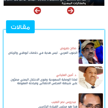
مقالات
صالح حقروص
الجنوب العربي.. ليس هدية في خلافات أبوظبي والرياض
د. أمين العلياني
لماذا الوصاية السعودية وقوى الاحتلال اليمني مصرّون
على شيطنة المجلس الانتقالي وقيادته المفوضة
وحواضنه الشعبية؟
عيدروس نصر النقيب
هذا هو مجلس القيادة الرئاسي