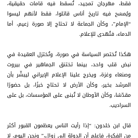
فقط، مهرجان تمجيد، تُسقط فيه قامات حقيقية،
ويُمسَح فيه تاريخ أناس قاتلوا، فقط لأنهم ليسوا
“الإمام”، وكأن الجماعة لا تحتاج إلا صورة زعيم، أما
الدماء، فتُهدى للإعلام.
هكذا تُختصر السياسة في صورة، وتُختزل العقيدة في
نبض قلب واحد، بينما تختنق الجماهير في بيروت
وصنعاء وغزة، ويخرج علينا الإعلام الإيراني ليبشّر بأن
المرشد بخير، وكأن الأرض لا تحتاج خبزًا، بل حضورًا
مقدّسًا، وكأن الأوطان لا تُبنى على المؤسسات، بل على
السراديب.
قال ابن خلدون: “إذا رأيت الناس يعظمون القبور أكثر
من الفكرة، فاعلم أن الدولة إلى زوال،” ونحن اليوم، لا