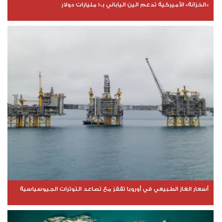
«الخزانة» الأميركية تدعم الين الياباني بـ10 مليارات دولار
أسعار الغاز الطبيعي في أوروبا تقفز مع تصاعد التوترات الجيوسياسية