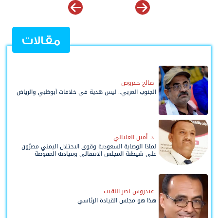
مقالات
صالح حقروص
الجنوب العربي.. ليس هدية في خلافات أبوظبي والرياض
د. أمين العلياني
لماذا الوصاية السعودية وقوى الاحتلال اليمني مصرّون
على شيطنة المجلس الانتقالي وقيادته المفوضة
وحواضنه الشعبية؟
عيدروس نصر النقيب
هذا هو مجلس القيادة الرئاسي