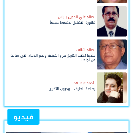
صالح علي الدويل باراس
فاتورة التضليل ندفعها جميعاً
صالح شائف
عندما يُكتب التاريخ بيراع القضية وبحبر الدماء التي سالت
من أجلها
أحمد عبداللاه
رصاصة الحليف... وحروب الآخرين
فيديو