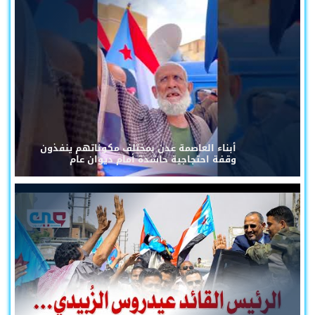
أبناء العاصمة عدن بمختلف مكوناتهم ينفذون
وقفة احتجاجية حاشدة أمام ديوان عام