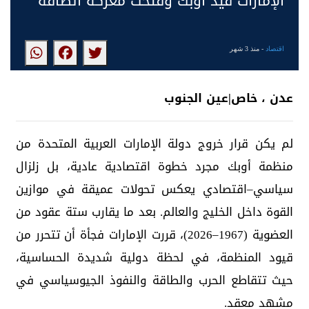
الإمارات قيد أوبك وفتحت معركة الطاقة
اقتصاد
- منذ 3 شهر
عدن ، خاص|عين الجنوب
لم يكن قرار خروج دولة الإمارات العربية المتحدة من
منظمة أوبك مجرد خطوة اقتصادية عادية، بل زلزال
سياسي–اقتصادي يعكس تحولات عميقة في موازين
القوة داخل الخليج والعالم. بعد ما يقارب ستة عقود من
العضوية (1967–2026)، قررت الإمارات فجأة أن تتحرر من
قيود المنظمة، في لحظة دولية شديدة الحساسية،
حيث تتقاطع الحرب والطاقة والنفوذ الجيوسياسي في
مشهد معقد.