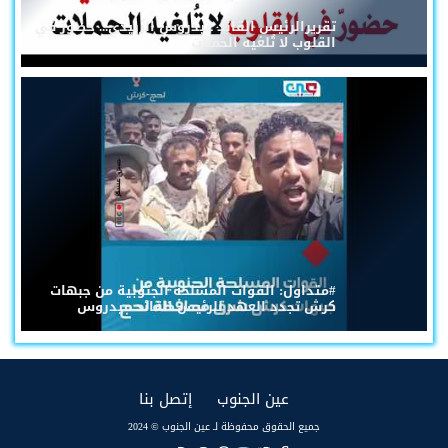
تقريرالرئيس القائد عيدروس الزُبيدي... حضورٌ في
القلوب لا تُلغيه الحملات
#متداول: القوات المسلحة الجنوبية من جبهات
كرش تجدد العهد للرئيس القائد عيدروس
(current)
(current)
عين الجنوب
إتصل بنا
جميع الحقوق محفوظة لـ عين الجنوب © 2024