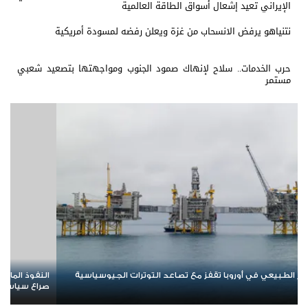
الإيراني تعيد إشعال أسواق الطاقة العالمية
نتنياهو يرفض الانسحاب من غزة ويعلن رفضه لمسودة أمريكية
حرب الخدمات.. سلاح لإنهاك صمود الجنوب ومواجهتها بتصعيد شعبي
مستمر
النفوذ المالي للإخوان في مرمى الاتهام.. كيف تحولت الأسواق إلى ساحة
نمو ال
صراع سياسي واقتصادي؟