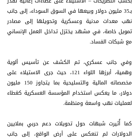
بحسب التصريحات – الاستيلاء على عطاءات إغاثية تُقدّر
بـ35 مليون دولار وبيعها في السوق السوداء، إلى جانب
نهب معدات مدنية وعسكرية وتحويلها إلى مصادر
تمويل خاصة، في مشهد يختزل تداخل العمل الإنساني
مع شبكات الفساد.
وفي جانب عسكري، تم الكشف عن تأسيس ألوية
وهمية، أبرزها اللواء 121، حيث جرى الاستيلاء على
مخصصاته المالية والتسليحية بما يتجاوز 150 مليون
دولار، ما يعكس استخدام المؤسسة العسكرية كغطاء
لعمليات نهب واسعة ومنظمة.
كما أُثيرت شبهات حول تحويلات دعم حربي بملايين
الدولارات لم تنعكس على أرض الواقع، إلى جانب