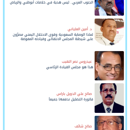
الجنوب العربي.. ليس هدية في خلافات أبوظبي والرياض
د. أمين العلياني
لماذا الوصاية السعودية وقوى الاحتلال اليمني مصرّون
على شيطنة المجلس الانتقالي وقيادته المفوضة
وحواضنه الشعبية؟
عيدروس نصر النقيب
هذا هو مجلس القيادة الرئاسي
صالح علي الدويل باراس
فاتورة التضليل ندفعها جميعاً
صالح شائف