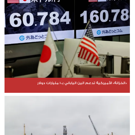
«الخزانة» الأميركية تدعم الين الياباني بـ10 مليارات دولار