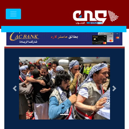
السابق
التالى