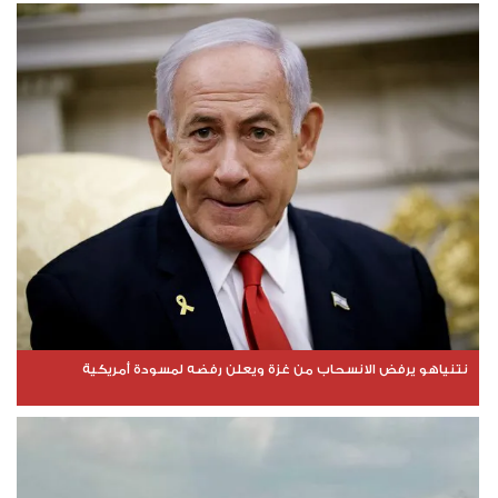
نتنياهو يرفض الانسحاب من غزة ويعلن رفضه لمسودة أمريكية