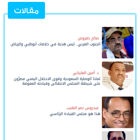
مقالات
صالح حقروص
الجنوب العربي.. ليس هدية في خلافات أبوظبي والرياض
د. أمين العلياني
لماذا الوصاية السعودية وقوى الاحتلال اليمني مصرّون
على شيطنة المجلس الانتقالي وقيادته المفوضة
وحواضنه الشعبية؟
عيدروس نصر النقيب
هذا هو مجلس القيادة الرئاسي