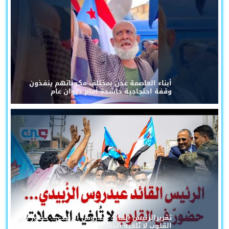
أبناء العاصمة عدن بمختلف مكوناتهم ينفذون
وقفة احتجاجية حاشدة أمام ديوان عام
تقريرالرئيس القائد عيدروس الزُبيدي... حضورٌ في
القلوب لا تُلغيه الحملات