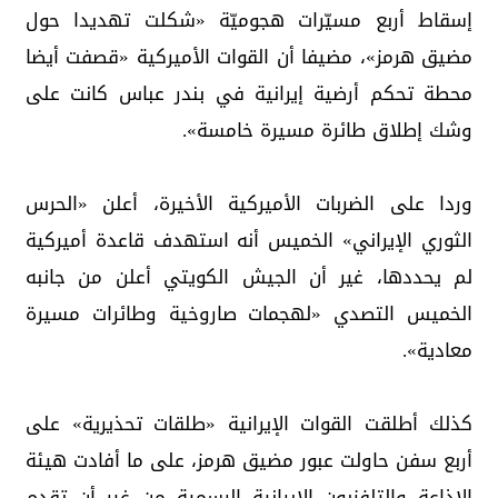
إسقاط أربع مسيّرات هجوميّة «شكلت تهديدا حول
مضيق هرمز»، مضيفا أن القوات الأميركية «قصفت أيضا
محطة تحكم أرضية إيرانية في بندر عباس كانت على
وشك إطلاق طائرة مسيرة خامسة».
وردا على الضربات الأميركية الأخيرة، أعلن «الحرس
الثوري الإيراني» الخميس أنه استهدف قاعدة أميركية
لم يحددها، غير أن الجيش الكويتي أعلن من جانبه
الخميس التصدي «لهجمات صاروخية وطائرات مسيرة
معادية».
كذلك أطلقت القوات الإيرانية «طلقات تحذيرية» على
أربع سفن حاولت عبور مضيق هرمز، على ما أفادت هيئة
الإذاعة والتلفزيون الإيرانية الرسمية من غير أن تقدم