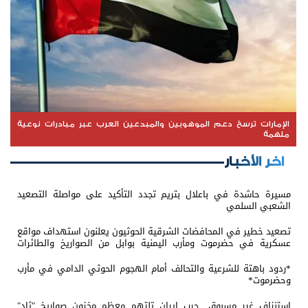
الإمارات ترسخ دعم الموهوبين والمبدعين العرب عبر مبادرات نوعية
ملهمة
اخر الأخبار
مسيرة حاشدة في باعلال بتريم تجدد التأكيد على مواصلة التصعيد
الشعبي السلمي
تصعيد خطير في المحافضات الشرقية الحوثيون يعلنون استهداف مواقع
عسكرية في حضرموت ومأرب اليمنية بوابل من الصواريخ والطائرات
المسيّرة
*ردود باهتة للشرعية والتحالف أمام الهجوم الحوثي الدامي في مأرب
وحضرموت*
استنزاف غير مسبوق.. حرب إيران تلتهم معظم مخزون صواريخ "ثاد"