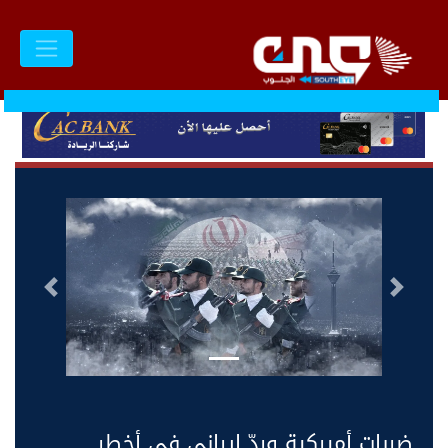
السابق
التالى
ضربات أميركية وردّ إيراني في أخطر