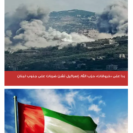
ردا على «خروقات» حزب الله.. إسرائيل تشن ضربات على جنوب لبنان