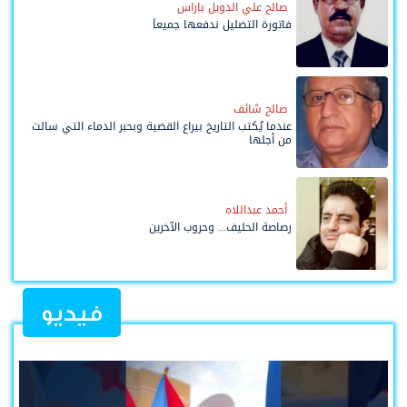
صالح علي الدويل باراس
فاتورة التضليل ندفعها جميعاً
صالح شائف
عندما يُكتب التاريخ بيراع القضية وبحبر الدماء التي سالت
من أجلها
أحمد عبداللاه
رصاصة الحليف... وحروب الآخرين
فيديو